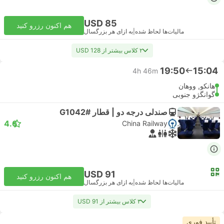
USD 85
هم اکنون رزرو کنید
مالیات‌ها لحاظ شده
|
به ازای هر بزرگسال
۲ کلاس بیشتر از USD 128
19:50
15:04
4h 46m
هانکو, ووهان
گوانگژو جنوبی
صندلی درجه دو | قطار #G1042
4.6
China Railway
USD 91
هم اکنون رزرو کنید
مالیات‌ها لحاظ شده
|
به ازای هر بزرگسال
۳ کلاس بیشتر از USD 91
تأیید فوری