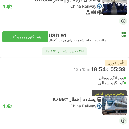
4.6
China Railway
USD 91
هم اکنون رزرو کنید
مالیات‌ها لحاظ شده
|
به ازای هر بزرگسال
۲ کلاس بیشتر از USD 91
تأیید فوری
18:54
05:39
13h 15m
ووچانگ, ووهان
گوانگژو شمالی
محبوب‌ترین کلاس
ایستاده | قطار #K769
4.6
China Railway