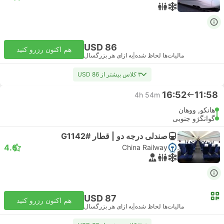
USD 86
هم اکنون رزرو کنید
مالیات‌ها لحاظ شده
|
به ازای هر بزرگسال
۳ کلاس بیشتر از USD 86
16:52
11:58
4h 54m
هانکو, ووهان
گوانگژو جنوبی
صندلی درجه دو | قطار #G1142
4.6
China Railway
USD 87
هم اکنون رزرو کنید
مالیات‌ها لحاظ شده
|
به ازای هر بزرگسال