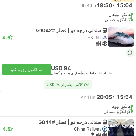
19:50
15:04
4h 46m
هانکو, ووهان
گوانگژو جنوبی
صندلی درجه دو | قطار #G1042
4.6
HK INT
USD 94
هم اکنون رزرو کنید
مالیات‌ها لحاظ شده
|
به ازای هر بزرگسال
۳ کلاس بیشتر از USD 94
20:05
15:54
4h 11m
هانکو, ووهان
گوانگژو شمالی
صندلی درجه دو | قطار #G844
4.6
China Railway