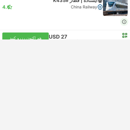
ایستاده | قطار #K435
4.6
China Railway
USD 27
هم اکنون رزرو کنید
مالیات‌ها لحاظ شده
|
به ازای هر بزرگسال
ارزان‌ترین
05:02
16:48
12h 14m
+1
ووچانگ, ووهان
گوانگژو شمالی
No Seat | قطار #K435
4.6
HK INT
USD 24
هم اکنون رزرو کنید
مالیات‌ها لحاظ شده
|
به ازای هر بزرگسال