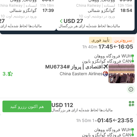
13h 15m
ایستاده | China Railway
11h 18m
ایستاده | China Railway
18:54
گوانگژو شمالی
17:39
گوانگژو شمالی
ورود در دوشنبه, اوت 10
ورود در دوشنبه, اوت 10
27
USD 27
مالیات‌ها لحاظ شده
|
به ازای هر بزرگسال
مالیات‌ها لحاظ شده
|
به ازای
سریع‌ترین
تأیید فوری
17:45
16:05
1h 40m
WUH فرودگاه ووهان
CAN فرودگاه گوانگژو بایون
اقتصادی | پرواز #MU6734
3.3
China Eastern Airlines
USD 112
هم اکنون رزرو کنید
مالیات‌ها لحاظ شده
|
به ازای هر بزرگسال
01:45
23:55
1h 50m
+1
WUH فرودگاه ووهان
CAN فرودگاه گوانگژو بایون