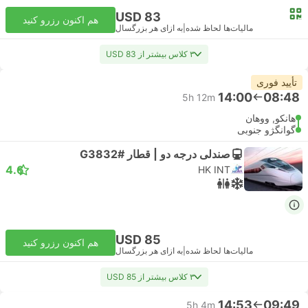
USD 83
هم اکنون رزرو کنید
مالیات‌ها لحاظ شده
|
به ازای هر بزرگسال
۳ کلاس بیشتر از USD 83
تأیید فوری
14:00
08:48
5h 12m
هانکو, ووهان
گوانگژو جنوبی
صندلی درجه دو | قطار #G3832
4.6
HK INT
USD 85
هم اکنون رزرو کنید
مالیات‌ها لحاظ شده
|
به ازای هر بزرگسال
۳ کلاس بیشتر از USD 85
14:53
09:49
5h 4m