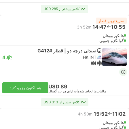
۱ کلاس بیشتر از USD 285
سریع‌ترین قطار
14:47
10:55
3h 52m
هانکو, ووهان
گوانگژو جنوبی
صندلی درجه دو | قطار #G412
4.6
HK INT
USD 89
هم اکنون رزرو کنید
مالیات‌ها لحاظ شده
|
به ازای هر بزرگسال
۱ کلاس بیشتر از USD 313
15:52
11:02
4h 50m
هانکو, ووهان
گوانگژو جنوبی