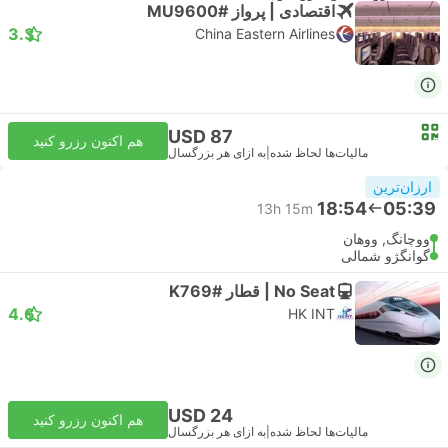
اقتصادی | پرواز #MU9600
3.3
China Eastern Airlines
USD 87
هم اکنون رزرو کنید
مالیات‌ها لحاظ شده
|
به ازای هر بزرگسال
ارزان‌ترین
18:54
05:39
13h 15m
ووچانگ, ووهان
گوانگژو شمالی
No Seat | قطار #K769
4.6
HK INT
USD 24
هم اکنون رزرو کنید
مالیات‌ها لحاظ شده
|
به ازای هر بزرگسال