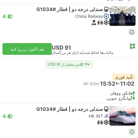
صندلی درجه دو | قطار #G1034
4.6
China Railway
USD 91
هم اکنون رزرو کنید
مالیات‌ها لحاظ شده
|
به ازای هر بزرگسال
۳ کلاس بیشتر از USD 91
تأیید فوری
15:52
11:02
4h 50m
هانکو, ووهان
گوانگژو جنوبی
صندلی درجه دو | قطار #G1034
4.6
HK INT