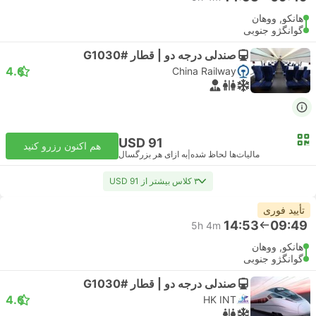
هانکو, ووهان
گوانگژو جنوبی
صندلی درجه دو | قطار #G1030
4.6
China Railway
USD 91
هم اکنون رزرو کنید
مالیات‌ها لحاظ شده
|
به ازای هر بزرگسال
۳ کلاس بیشتر از USD 91
تأیید فوری
14:53
09:49
5h 4m
هانکو, ووهان
گوانگژو جنوبی
صندلی درجه دو | قطار #G1030
4.6
HK INT