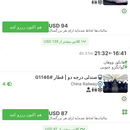
USD 94
هم اکنون رزرو کنید
مالیات‌ها لحاظ شده
|
به ازای هر بزرگسال
۱ کلاس بیشتر از USD 136
21:32
16:41
4h 51m
هانکو, ووهان
گوانگژو جنوبی
صندلی درجه دو | قطار #G1146
4.6
China Railway
USD 87
هم اکنون رزرو کنید
مالیات‌ها لحاظ شده
|
به ازای هر بزرگسال
۳ کلاس بیشتر از USD 87