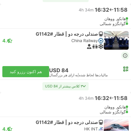
16:32
11:58
4h 34m
هانکو, ووهان
گوانگژو شمالی
صندلی درجه دو | قطار #G1142
4.6
China Railway
USD 84
هم اکنون رزرو کنید
مالیات‌ها لحاظ شده
|
به ازای هر بزرگسال
۳ کلاس بیشتر از USD 84
16:32
11:58
4h 34m
هانکو, ووهان
گوانگژو شمالی
صندلی درجه دو | قطار #G1142
4.6
HK INT