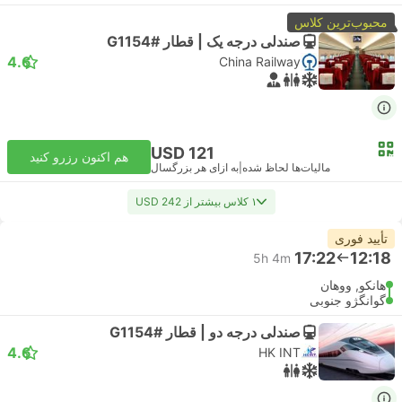
محبوب‌ترین کلاس
صندلی درجه یک | قطار #G1154
4.6
China Railway
USD 121
هم اکنون رزرو کنید
مالیات‌ها لحاظ شده
|
به ازای هر بزرگسال
۱ کلاس بیشتر از USD 242
تأیید فوری
17:22
12:18
5h 4m
هانکو, ووهان
گوانگژو جنوبی
صندلی درجه دو | قطار #G1154
4.6
HK INT