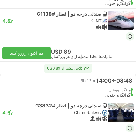
گوانگژو جنوبی
صندلی درجه دو | قطار #G1138
4.6
HK INT
USD 89
هم اکنون رزرو کنید
مالیات‌ها لحاظ شده
|
به ازای هر بزرگسال
۳ کلاس بیشتر از USD 89
14:00
08:48
5h 12m
هانکو, ووهان
گوانگژو جنوبی
صندلی درجه دو | قطار #G3832
4.6
China Railway