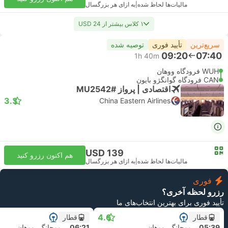
مالیات‌ها لحاظ شده
|
به ازای هر بزرگسال
۱ کلاس بیشتر از USD 24
سریع‌ترین
تأیید فوری
توصیه شده
09:20
07:40
1h 40m
WUH فرودگاه ووهان
CAN فرودگاه گوانگژو بایون
اقتصادی | پرواز #MU2542
3.3
China Eastern Airlines
USD 139
هم اکنون رزرو کنید
مالیات‌ها لحاظ شده
|
به ازای هر بزرگسال
فوری
رزرو لحظه آخری؟
تأیید فوری برای بهترین انتخاب‌های ما
4.6
قطار
قطار
05:39
ووچانگ, ووهان
06:21
ووچانگ, ووهان