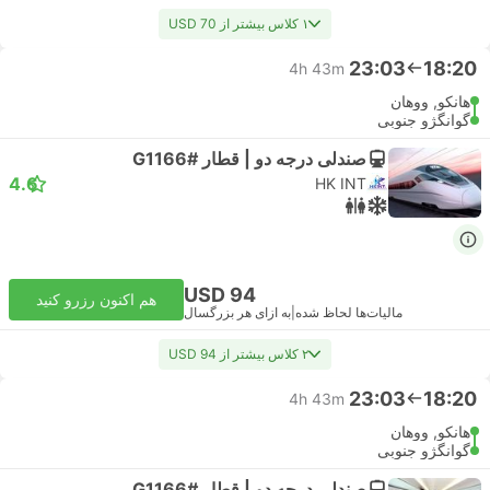
۱ کلاس بیشتر از USD 70
23:03
18:20
4h 43m
هانکو, ووهان
گوانگژو جنوبی
صندلی درجه دو | قطار #G1166
4.6
HK INT
USD 94
هم اکنون رزرو کنید
مالیات‌ها لحاظ شده
|
به ازای هر بزرگسال
۲ کلاس بیشتر از USD 94
23:03
18:20
4h 43m
هانکو, ووهان
گوانگژو جنوبی
صندلی درجه دو | قطار #G1166