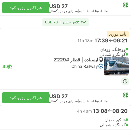
USD 27
هم اکنون رزرو کنید
مالیات‌ها لحاظ شده
|
به ازای هر بزرگسال
۱ کلاس بیشتر از USD 70
تأیید فوری
17:39
06:21
11h 18m
ووچانگ, ووهان
گوانگژو شمالی
ایستاده | قطار #Z229
4.6
China Railway
USD 27
هم اکنون رزرو کنید
مالیات‌ها لحاظ شده
|
به ازای هر بزرگسال
13:08
08:20
4h 48m
هانکو, ووهان
گوانگژو شمالی