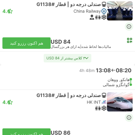
صندلی درجه دو | قطار #G1138
4.6
China Railway
USD 84
هم اکنون رزرو کنید
مالیات‌ها لحاظ شده
|
به ازای هر بزرگسال
۳ کلاس بیشتر از USD 84
13:08
08:20
4h 48m
هانکو, ووهان
گوانگژو شمالی
صندلی درجه دو | قطار #G1138
4.6
HK INT
USD 86
هم اکنون رزرو کنید