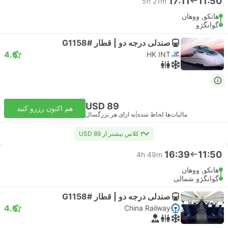
17:11
11:50
5h 21m
هانکو, ووهان
گوانگژو
صندلی درجه دو | قطار #G1158
4.6
HK INT
USD 89
هم اکنون رزرو کنید
مالیات‌ها لحاظ شده
|
به ازای هر بزرگسال
۳ کلاس بیشتر از USD 89
16:39
11:50
4h 49m
هانکو, ووهان
گوانگژو شمالی
صندلی درجه دو | قطار #G1158
4.6
China Railway