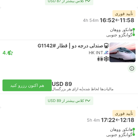
۳ کلاس بیشتر از USD 87
تأیید فوری
16:52
11:58
4h 54m
هانکو, ووهان
گوانگژو جنوبی
صندلی درجه دو | قطار #G1142
4.6
HK INT
USD 89
هم اکنون رزرو کنید
مالیات‌ها لحاظ شده
|
به ازای هر بزرگسال
۳ کلاس بیشتر از USD 89
تأیید فوری
17:22
12:18
5h 4m
هانکو, ووهان
گوانگژو جنوبی