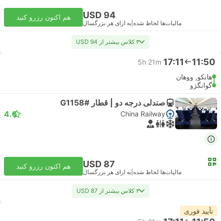
USD 94
هم اکنون رزرو کنید
مالیات‌ها لحاظ شده
|
به ازای هر بزرگسال
۳ کلاس بیشتر از USD 94
17:11
11:50
5h 21m
هانکو, ووهان
گوانگژو
صندلی درجه دو | قطار #G1158
4.6
China Railway
USD 87
هم اکنون رزرو کنید
مالیات‌ها لحاظ شده
|
به ازای هر بزرگسال
۳ کلاس بیشتر از USD 87
تأیید فوری