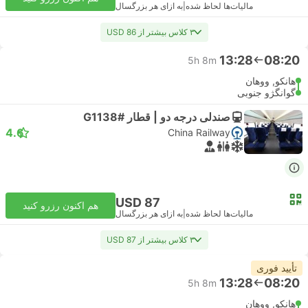
مالیات‌ها لحاظ شده
|
به ازای هر بزرگسال
۳ کلاس بیشتر از USD 86
13:28
08:20
5h 8m
هانکو, ووهان
گوانگژو جنوبی
صندلی درجه دو | قطار #G1138
4.6
China Railway
USD 87
هم اکنون رزرو کنید
مالیات‌ها لحاظ شده
|
به ازای هر بزرگسال
۳ کلاس بیشتر از USD 87
تأیید فوری
13:28
08:20
5h 8m
هانکو, ووهان