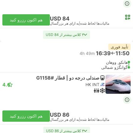
USD 84
هم اکنون رزرو کنید
مالیات‌ها لحاظ شده
|
به ازای هر بزرگسال
۳ کلاس بیشتر از USD 84
تأیید فوری
16:39
11:50
4h 49m
هانکو, ووهان
گوانگژو شمالی
صندلی درجه دو | قطار #G1158
4.6
HK INT
USD 86
هم اکنون رزرو کنید
مالیات‌ها لحاظ شده
|
به ازای هر بزرگسال
۳ کلاس بیشتر از USD 86