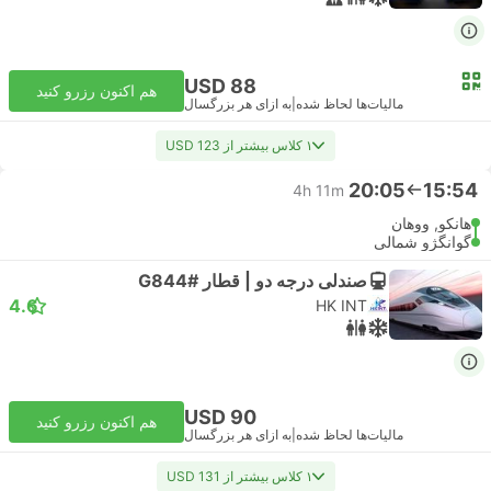
USD 88
هم اکنون رزرو کنید
مالیات‌ها لحاظ شده
|
به ازای هر بزرگسال
۱ کلاس بیشتر از USD 123
20:05
15:54
4h 11m
هانکو, ووهان
گوانگژو شمالی
صندلی درجه دو | قطار #G844
4.6
HK INT
USD 90
هم اکنون رزرو کنید
مالیات‌ها لحاظ شده
|
به ازای هر بزرگسال
۱ کلاس بیشتر از USD 131