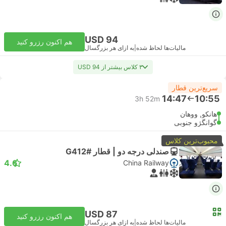
USD 94
هم اکنون رزرو کنید
مالیات‌ها لحاظ شده
|
به ازای هر بزرگسال
۳ کلاس بیشتر از USD 94
سریع‌ترین قطار
14:47
10:55
3h 52m
هانکو, ووهان
گوانگژو جنوبی
محبوب‌ترین کلاس
صندلی درجه دو | قطار #G412
4.6
China Railway
USD 87
هم اکنون رزرو کنید
مالیات‌ها لحاظ شده
|
به ازای هر بزرگسال