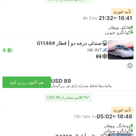
تأیید فوری
21:32
16:41
4h 51m
هانکو, ووهان
گوانگژو جنوبی
صندلی درجه دو | قطار #G1146
4.6
HK INT
USD 89
هم اکنون رزرو کنید
مالیات‌ها لحاظ شده
|
به ازای هر بزرگسال
۳ کلاس بیشتر از USD 89
تأیید فوری
05:02
16:48
12h 14m
+1
ووچانگ, ووهان
گوانگژو شمالی