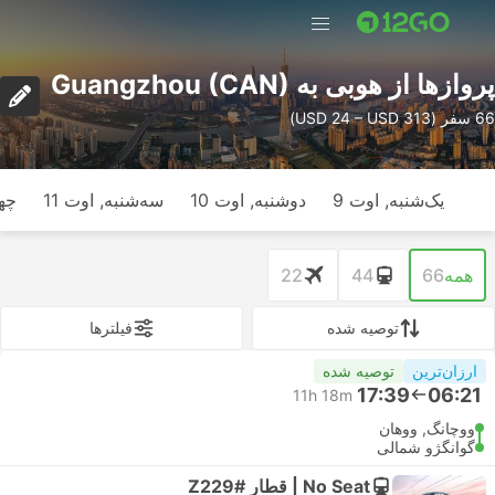
پرواز‌ها از هوبی به Guangzhou (CAN)
66 سفر (USD 24 – USD 313)
یک‌شنبه, اوت 9
دوشنبه, اوت 10
سه‌شنبه, اوت 11
چها
همه
66
44
22
توصیه شده
فیلتر‌ها
ارزان‌ترین
توصیه شده
17:39
06:21
11h 18m
ووچانگ, ووهان
گوانگژو شمالی
No Seat | قطار #Z229