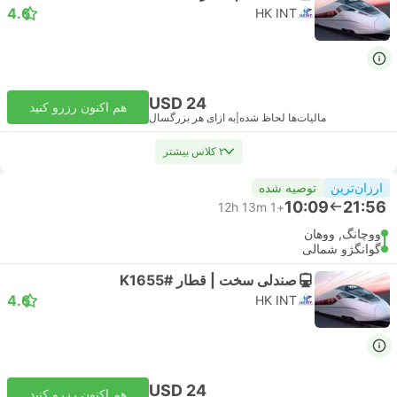
4.6
HK INT
USD 24
هم اکنون رزرو کنید
مالیات‌ها لحاظ شده
|
به ازای هر بزرگسال
۲ کلاس بیشتر
ارزان‌ترین
توصیه شده
10:09
21:56
12h 13m
+1
ووچانگ, ووهان
گوانگژو شمالی
صندلی سخت | قطار #K1655
4.6
HK INT
USD 24
هم اکنون رزرو کنید