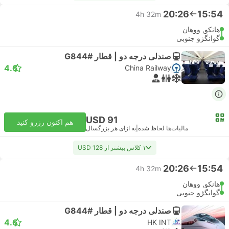
20:26
15:54
4h 32m
هانکو, ووهان
گوانگژو جنوبی
صندلی درجه دو | قطار #G844
4.6
China Railway
USD 91
هم اکنون رزرو کنید
مالیات‌ها لحاظ شده
|
به ازای هر بزرگسال
۱ کلاس بیشتر از USD 128
20:26
15:54
4h 32m
هانکو, ووهان
گوانگژو جنوبی
صندلی درجه دو | قطار #G844
4.6
HK INT