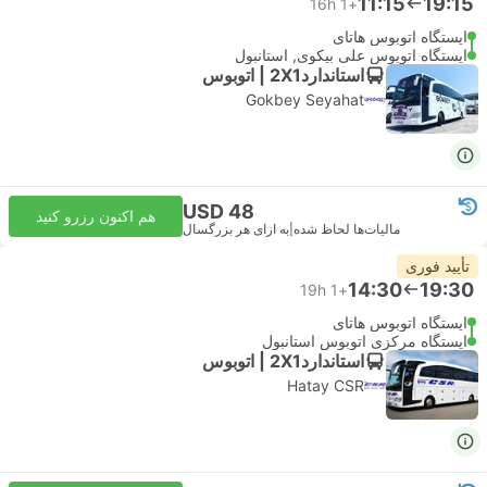
11:15
19:15
16h
+1
ایستگاه اتوبوس هاتای
ایستگاه اتوبوس علی بیکوی, استانبول
استاندارد2X1 | اتوبوس
Gokbey Seyahat
USD 48
هم اکنون رزرو کنید
مالیات‌ها لحاظ شده
|
به ازای هر بزرگسال
تأیید فوری
14:30
19:30
19h
+1
ایستگاه اتوبوس هاتای
ایستگاه مرکزی اتوبوس استانبول
استاندارد2X1 | اتوبوس
Hatay CSR