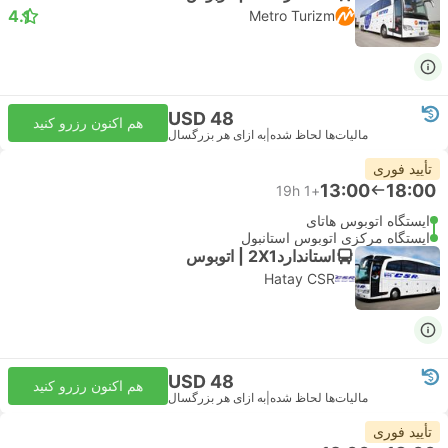
4.1
Metro Turizm
USD 48
هم اکنون رزرو کنید
مالیات‌ها لحاظ شده
|
به ازای هر بزرگسال
تأیید فوری
13:00
18:00
19h
+1
ایستگاه اتوبوس هاتای
ایستگاه مرکزی اتوبوس استانبول
استاندارد2X1 | اتوبوس
Hatay CSR
USD 48
هم اکنون رزرو کنید
مالیات‌ها لحاظ شده
|
به ازای هر بزرگسال
تأیید فوری