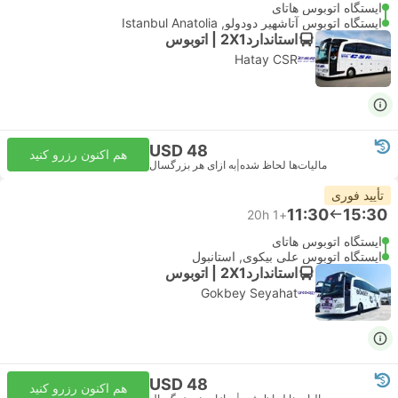
ایستگاه اتوبوس هاتای
ایستگاه اتوبوس آتاشهیر دودولو, Istanbul Anatolia
استاندارد2X1 | اتوبوس
Hatay CSR
USD 48
هم اکنون رزرو کنید
مالیات‌ها لحاظ شده
|
به ازای هر بزرگسال
تأیید فوری
11:30
15:30
20h
+1
ایستگاه اتوبوس هاتای
ایستگاه اتوبوس علی بیکوی, استانبول
استاندارد2X1 | اتوبوس
Gokbey Seyahat
USD 48
هم اکنون رزرو کنید