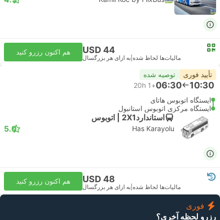
USD 44
هم اکنون رزرو کنید
مالیات‌ها لحاظ شده
|
به ازای هر بزرگسال
تأیید فوری
توصیه شده
06:30
10:30
20h
+1
ایستگاه اتوبوس هاتای
ایستگاه مرکزی اتوبوس استانبول
استاندارد2X1 | اتوبوس
5.0
Has Karayolu
USD 48
هم اکنون رزرو کنید
مالیات‌ها لحاظ شده
|
به ازای هر بزرگسال
فوری
رزرو لحظه آخری؟