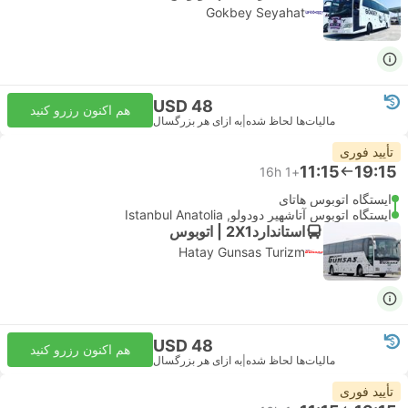
Gokbey Seyahat
USD 48
هم اکنون رزرو کنید
مالیات‌ها لحاظ شده
|
به ازای هر بزرگسال
تأیید فوری
11:15
19:15
16h
+1
ایستگاه اتوبوس هاتای
ایستگاه اتوبوس آتاشهیر دودولو, Istanbul Anatolia
استاندارد2X1 | اتوبوس
Hatay Gunsas Turizm
USD 48
هم اکنون رزرو کنید
مالیات‌ها لحاظ شده
|
به ازای هر بزرگسال
تأیید فوری