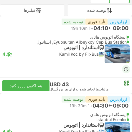
توصیه شده
فیلتر‌ها
ارزان‌ترین
تأیید فوری
توصیه شده
04:10
09:00
19h 10m
+1
ایستگاه اتوبوس هاتای
Eyupsultan Alibeykoy Cep Bus Station, استانبول
استاندارد | اتوبوس
4.5
Kamil Koc by FlixBus
USD 43
هم اکنون رزرو کنید
مالیات‌ها لحاظ شده
|
به ازای هر بزرگسال
ارزان‌ترین
تأیید فوری
توصیه شده
04:30
09:00
19h 30m
+1
ایستگاه اتوبوس هاتای
Istanbul Esenler
استاندارد | اتوبوس
4.5
Kamil Koc by FlixBus