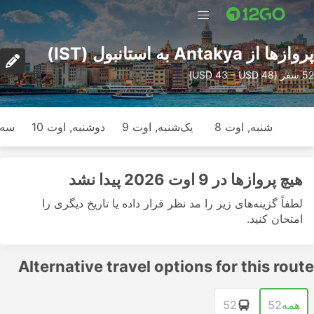
پرواز‌ها از Antakya به استانبول (IST)
52 سفر (USD 43 – USD 48)
شنبه, اوت 8
یک‌شنبه, اوت 9
دوشنبه, اوت 10
سه‌ش
هیچ پرواز‌ها در 9 اوت 2026 پیدا نشد
لطفاً گزینه‌های زیر را مد نظر قرار داده یا تاریخ دیگری را
امتحان کنید.
Alternative travel options for this route
همه
52
52