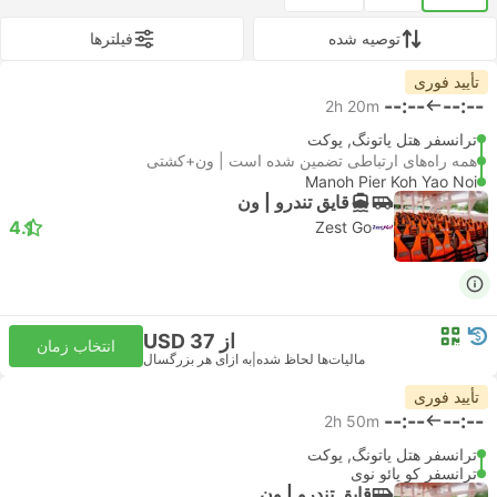
توصیه شده
فیلتر‌ها
تأیید فوری
--:--
--:--
2h 20m
ترانسفر هتل پاتونگ, پوکت
همه راه‌های ارتباطی تضمین شده است | ون+کشتی
Manoh Pier Koh Yao Noi
قایق تندرو | ون
4.1
Zest Go
از USD 37
انتخاب زمان
مالیات‌ها لحاظ شده
|
به ازای هر بزرگسال
تأیید فوری
--:--
--:--
2h 50m
ترانسفر هتل پاتونگ, پوکت
ترانسفر کو یائو نوی
قایق تندرو | ون