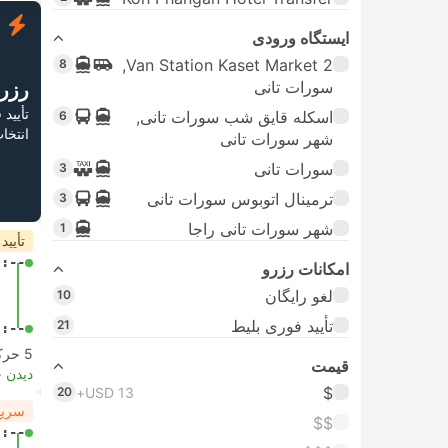
ف
ایستگاه ورودی
Van Station Kaset Market 2,
8
سورات تانی
رزر
تأیید
اسکله قایق شب سورات تانی,
6
انتخا
شهر سورات تانی
سورات تانی
3
ترمینال اتوبوس سورات تانی
3
شهر سورات تانی راجا
1
تأیید
-:--
امکانات رزرو
لغو رایگان
10
تأیید فوری بلیط
21
-:--
5 حرکت از
قیمت
دیدن 
$
20
USD 13+
سریع
$$
-:--