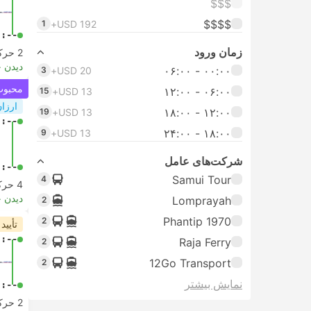
$$$
$$$$
1
USD 192+
-:--
زمان ورود
2 حرکت از
دیدن 
۰۰:۰۰ - ۰۶:۰۰
3
USD 20+
محبوب 
۰۶:۰۰ - ۱۲:۰۰
15
USD 13+
ارزان
۱۲:۰۰ - ۱۸:۰۰
19
USD 13+
-:--
۱۸:۰۰ - ۲۴:۰۰
9
USD 13+
شرکت‌های عامل
-:--
Samui Tour
4
4 حرکت از
دیدن 
Lomprayah
2
Phantip 1970
2
تأیید
-:--
Raja Ferry
2
12Go Transport
2
نمایش بیشتر
-:--
2 حرکت از