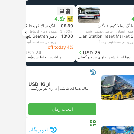
+1
+1
4.6
4
تانگ سالا کوه فانگان
09:30
تانگ سالا کوه فانگان
همه راه‌های ارتباطی تضمین شده است
3h 30m
همه راه‌های ارتباطی تضمین شده است
Van Station Kaset Market 2, سورات تانی
13:00
دفتر Seatran شهر سورات تانی, سورات تانی
ورود در سه‌شنبه, اوت 11
ورود در سه‌شنبه, اوت 11
4% off today
USD 23
USD 24
USD 25
یات‌ها لحاظ شده
|
به ازای هر بزرگسال
مالیات‌ها لحاظ شده
|
به ازای هر بزرگسال
از USD 16
مالیات‌ها لحاظ شده
|
به ازای هر بزرگسال
انتخاب زمان
لغو رایگان