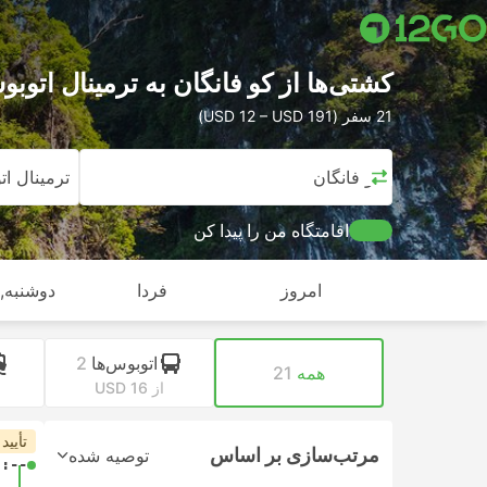
کشتی‌ها از کو فانگان به ترمینال اتو
21 سفر (USD 12 – USD 191)
کو فانگان
ترمینال ا
اقامتگاه من را پیدا کن
امروز
فردا
دوشنبه, ا
اتوبوس‌ها
2
همه
21
از USD 16
تأیید
مرتب‌سازی بر اساس
توصیه شده
-:--