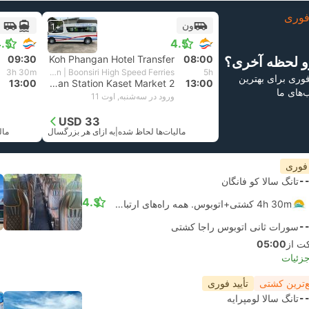
وری
ون
+1
.5
4.5
09:30
Koh Phangan Hotel Transfer
08:00
و لحظه آخری؟
3h 30m
Van + Catamaran | Boonsiri High Speed Ferries
5h
 فوری برای بهترین
13:00
Van Station Kaset Market 2, سورات تانی
13:00
ب‌های ما
ورود در سه‌شنبه, اوت 11
USD 33
مالیات‌ها لحاظ شده
|
به ازای هر بزرگسال
مال
 فوری
-
تانگ سالا کو فانگان
4.3
4h 30m کشتی+اتوبوس. همه راه‌های ارتباطی تضمین شده است
-
سورات ثانی اتوبوس راجا کشتی
05:00
جزئیات
‌ترین کشتی
تأیید فوری
-
تانگ سالا لومپرایه