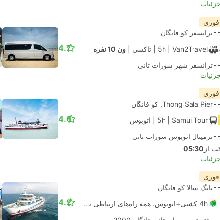
جزئیات
 فوری
-
ترانسفر کو فانگان
4.7
| Van2Travel
5h
|
تاکسی
|
ون 10 نفره
-
ترانسفر شهر سورات تانی
جزئیات
 فوری
-
Thong Sala Pier, کو فانگان
4.6
| Samui Tour
5h
|
اتوبوس
-
ترمینال اتوبوس سورات تانی
05:30
جزئیات
 فوری
-
تانگ سالا کو فانگان
4.2
4h کشتی+اتوبوس. همه راه‌های ارتباطی تضمین شده است
-
دفتر تور سورات تانی فانگان 2000