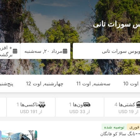
بوس سورات تانی
+ افزو
توبوس سورات تانی
مرداد ۲۰, سه‌شنبه
برگش
وت 10
سه‌شنبه, اوت 11
چهارشنبه, اوت 12
پنج‌شنبه
کشتی‌ها
4
ون‌ها
1
تاکسی‌ها
1
از USD 19
از USD 33
از USD 191
 فوری
توصیه شده
-
تانگ سالا کو فانگان