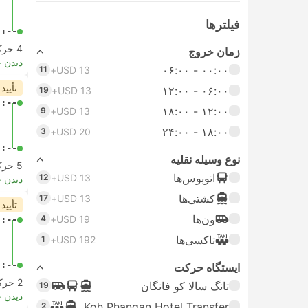
فیلتر‌ها
-:--
4 حرکت از
زمان خروج
دیدن 
۰۰:۰۰ - ۰۶:۰۰
11
USD 13+
تأیید
۰۶:۰۰ - ۱۲:۰۰
19
USD 13+
-:--
۱۲:۰۰ - ۱۸:۰۰
9
USD 13+
۱۸:۰۰ - ۲۴:۰۰
3
USD 20+
-:--
نوع وسیله نقلیه
5 حرکت از
اتوبوس‌ها
12
USD 13+
دیدن 
کشتی‌ها
17
USD 13+
تأیید
ون‌ها
4
USD 19+
-:--
تاکسی‌ها
1
USD 192+
-:--
ایستگاه حرکت
2 حرکت از
تانگ سالا کو فانگان
19
دیدن 
Koh Phangan Hotel Transfer
2