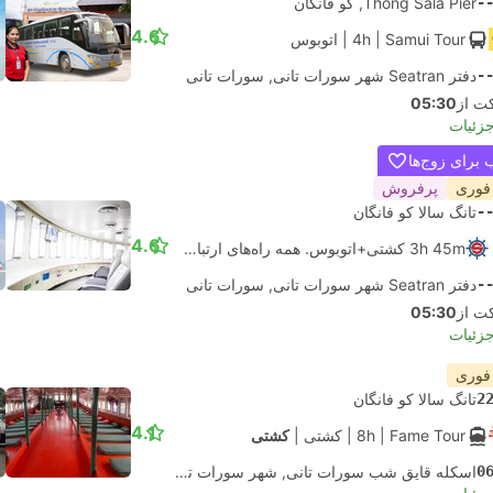
-
Thong Sala Pier, کو فانگان
4.6
| Samui Tour
4h
|
اتوبوس
-
دفتر Seatran شهر سورات تانی, سورات تانی
05:30
جزئیات
برای زوج‌ها
 فوری
پرفروش
-
تانگ سالا کو فانگان
4.6
3h 45m کشتی+اتوبوس. همه راه‌های ارتباطی تضمین شده است
-
دفتر Seatran شهر سورات تانی, سورات تانی
05:30
جزئیات
 فوری
2
تانگ سالا کو فانگان
4.1
| Fame Tour
8h
|
کشتی
|
کشتی
0
اسکله قایق شب سورات تانی, شهر سورات تانی