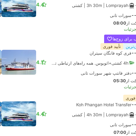
4.4
| Lomprayah
3h 30m
|
کشتی
-
سورات تانی
08:00
جزئیات
برای زوج‌ها
‌ترین
تأیید فوری
-
فری کوه فانگان سیتران
4.7
4h کشتی+اتوبوس. همه راه‌های ارتباطی تضمین شده است
-
دفتر فانتپ شهر سورات تانی
05:30
جزئیات
 فوری
Koh Phangan Hotel Transfer
-
4.4
| Lomprayah
4h 30m
|
کشتی
-
سورات تانی
07:00