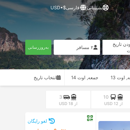
پشتیبانی
فارسی
$•USD
دن تاریخ
۲ مسافر
به‌روزرسانی
ت
, اوت 13
جمعه, اوت 14
انتخاب تاریخ
3
10
از USD 12
از USD 18
لغو رایگان