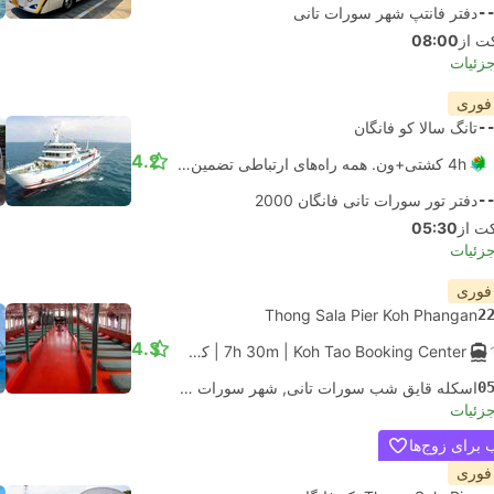
-
دفتر فانتپ شهر سورات تانی
08:00
جزئیات
 فوری
-
تانگ سالا کو فانگان
4.2
4h کشتی+ون. همه راه‌های ارتباطی تضمین شده است
-
دفتر تور سورات تانی فانگان 2000
05:30
جزئیات
 فوری
Thong Sala Pier Koh Phangan
2
4.3
| Koh Tao Booking Center
7h 30m
|
کشتی
|
Sleeper Night Boat
0
اسکله قایق شب سورات تانی, شهر سورات تانی
جزئیات
برای زوج‌ها
 فوری