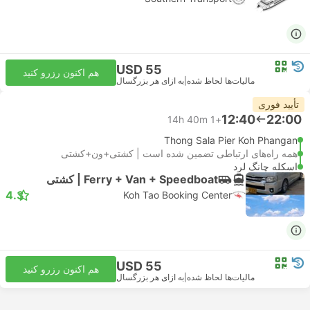
USD 55
هم اکنون رزرو کنید
مالیات‌ها لحاظ شده
|
به ازای هر بزرگسال
تأیید فوری
12:40
22:00
14h 40m
+1
Thong Sala Pier Koh Phangan
همه راه‌های ارتباطی تضمین شده است | کشتی+ون+کشتی
اسکله چانگ لرد
Ferry + Van + Speedboat | کشتی
4.3
Koh Tao Booking Center
USD 55
هم اکنون رزرو کنید
مالیات‌ها لحاظ شده
|
به ازای هر بزرگسال