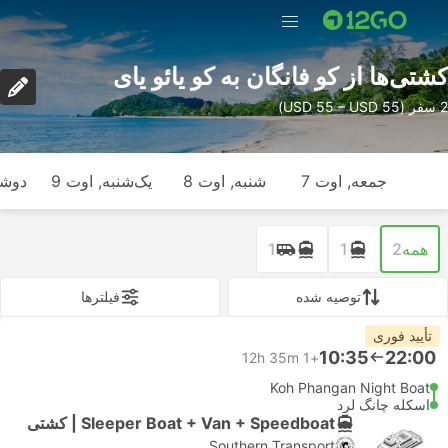
کشتی‌ها از کو فانگان به کو یائو یای
2 سفر (USD 55 – USD 55)
جمعه, اوت 7
شنبه, اوت 8
یک‌شنبه, اوت 9
دوشنب
همه
2
1
1
توصیه شده
فیلتر‌ها
تأیید فوری
10:35
22:00
12h 35m
+1
Koh Phangan Night Boat
اسکله چانگ لرد
Sleeper Boat + Van + Speedboat | کشتی
Southern Transport