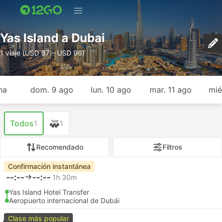
Yas Island a Dubai
1 viaje (USD 87 – USD 96)
na
dom. 9 ago
lun. 10 ago
mar. 11 ago
mié
Todos
1
1
Recomendado
Filtros
Confirmación instantánea
--:--
--:--
1h 30m
Yas Island Hotel Transfer
Aeropuerto internacional de Dubái
Clase más popular