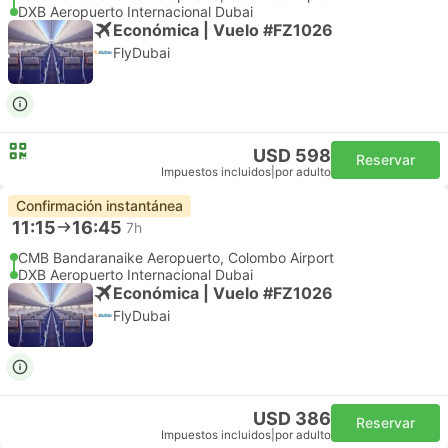
DXB Aeropuerto Internacional Dubai
Económica | Vuelo #FZ1026
FlyDubai
USD 598
Reservar
Impuestos incluidos
|
por adulto
Confirmación instantánea
11:15
16:45
7h
CMB Bandaranaike Aeropuerto, Colombo Airport
DXB Aeropuerto Internacional Dubai
Económica | Vuelo #FZ1026
FlyDubai
USD 386
Reservar
Impuestos incluidos
|
por adulto