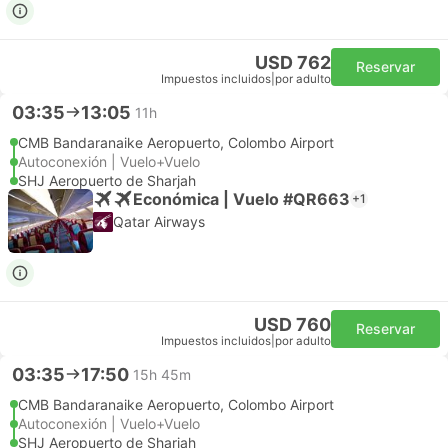
USD 762
Reservar
Impuestos incluidos
|
por adulto
03:35
13:05
11h
CMB Bandaranaike Aeropuerto, Colombo Airport
Autoconexión | Vuelo+Vuelo
SHJ Aeropuerto de Sharjah
Económica | Vuelo #QR663
+1
Qatar Airways
USD 760
Reservar
Impuestos incluidos
|
por adulto
03:35
17:50
15h 45m
CMB Bandaranaike Aeropuerto, Colombo Airport
Autoconexión | Vuelo+Vuelo
SHJ Aeropuerto de Sharjah