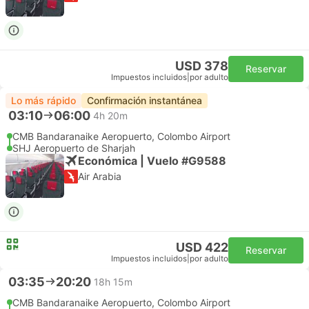
USD 378
Reservar
Impuestos incluidos
|
por adulto
Lo más rápido
Confirmación instantánea
03:10
06:00
4h 20m
CMB Bandaranaike Aeropuerto, Colombo Airport
SHJ Aeropuerto de Sharjah
Económica | Vuelo #G9588
Air Arabia
USD 422
Reservar
Impuestos incluidos
|
por adulto
03:35
20:20
18h 15m
CMB Bandaranaike Aeropuerto, Colombo Airport