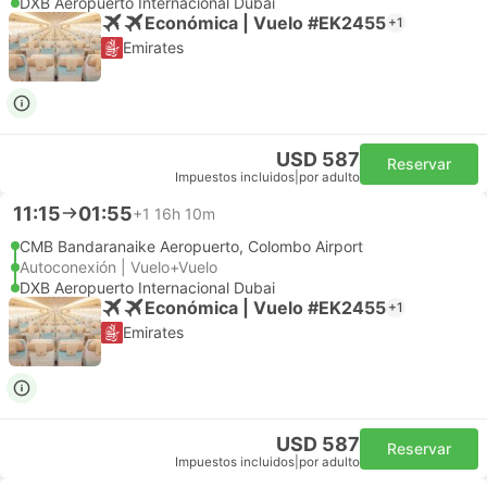
DXB Aeropuerto Internacional Dubai
Económica | Vuelo #EK2455
+1
Emirates
USD 587
Reservar
Impuestos incluidos
|
por adulto
11:15
01:55
+1
16h 10m
CMB Bandaranaike Aeropuerto, Colombo Airport
Autoconexión | Vuelo+Vuelo
DXB Aeropuerto Internacional Dubai
Económica | Vuelo #EK2455
+1
Emirates
USD 587
Reservar
Impuestos incluidos
|
por adulto