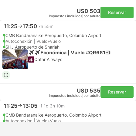
USD 503
Reservar
Impuestos incluidos
|
por adulto
11:25
17:50
7h 55m
CMB Bandaranaike Aeropuerto, Colombo Airport
Autoconexión | Vuelo+Vuelo
SHJ Aeropuerto de Sharjah
Económica | Vuelo #QR661
+1
Qatar Airways
USD 535
Reservar
Impuestos incluidos
|
por adulto
11:25
13:05
+1
1d 3h 10m
CMB Bandaranaike Aeropuerto, Colombo Airport
Autoconexión | Vuelo+Vuelo
SHJ Aeropuerto de Sharjah
Económica | Vuelo #QR661
+1