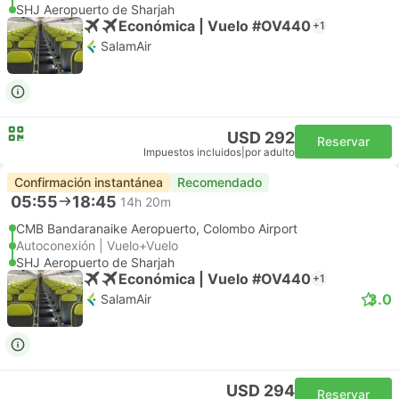
SHJ Aeropuerto de Sharjah
Económica | Vuelo #OV440
+1
SalamAir
USD 292
Reservar
Impuestos incluidos
|
por adulto
Confirmación instantánea
Recomendado
05:55
18:45
14h 20m
CMB Bandaranaike Aeropuerto, Colombo Airport
Autoconexión | Vuelo+Vuelo
SHJ Aeropuerto de Sharjah
Económica | Vuelo #OV440
+1
3.0
SalamAir
USD 294
Reservar