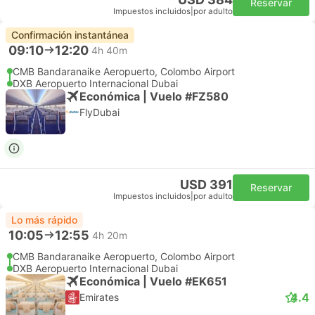
Reservar
Impuestos incluidos
|
por adulto
Confirmación instantánea
09:10
12:20
4h 40m
CMB Bandaranaike Aeropuerto, Colombo Airport
DXB Aeropuerto Internacional Dubai
Económica | Vuelo #FZ580
FlyDubai
USD 391
Reservar
Impuestos incluidos
|
por adulto
Lo más rápido
10:05
12:55
4h 20m
CMB Bandaranaike Aeropuerto, Colombo Airport
DXB Aeropuerto Internacional Dubai
Económica | Vuelo #EK651
4.4
Emirates