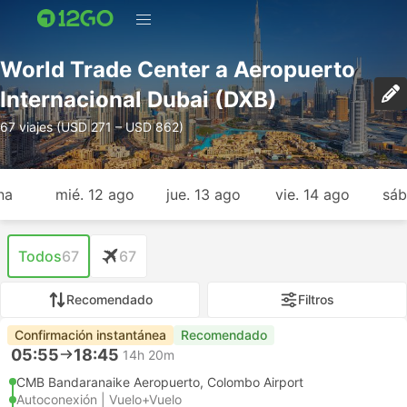
World Trade Center a Aeropuerto
Internacional Dubai (DXB)
67 viajes (USD 271 – USD 862)
na
mié. 12 ago
jue. 13 ago
vie. 14 ago
sáb
Todos
67
67
Recomendado
Filtros
Confirmación instantánea
Recomendado
05:55
18:45
14h 20m
CMB Bandaranaike Aeropuerto, Colombo Airport
Autoconexión | Vuelo+Vuelo