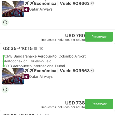
Económica | Vuelo #QR663
+1
Qatar Airways
USD 760
Reservar
Impuestos incluidos
|
por adulto
03:35
10:15
8h 10m
CMB Bandaranaike Aeropuerto, Colombo Airport
Autoconexión | Vuelo+Vuelo
DXB Aeropuerto Internacional Dubai
Económica | Vuelo #QR663
+1
Qatar Airways
USD 738
Reservar
Impuestos incluidos
|
por adulto