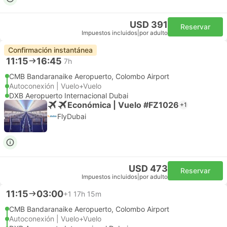
USD 391
Reservar
Impuestos incluidos
|
por adulto
Confirmación instantánea
11:15
16:45
7h
CMB Bandaranaike Aeropuerto, Colombo Airport
Autoconexión | Vuelo+Vuelo
DXB Aeropuerto Internacional Dubai
Económica | Vuelo #FZ1026
+1
FlyDubai
USD 473
Reservar
Impuestos incluidos
|
por adulto
11:15
03:00
+1
17h 15m
CMB Bandaranaike Aeropuerto, Colombo Airport
Autoconexión | Vuelo+Vuelo