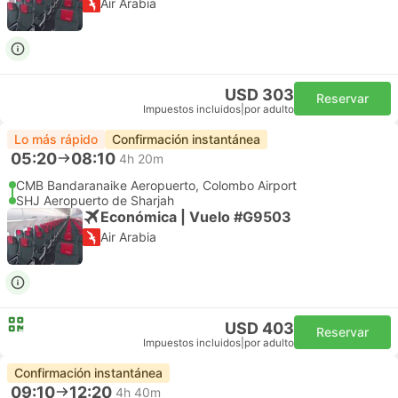
Air Arabia
USD 303
Reservar
Impuestos incluidos
|
por adulto
Lo más rápido
Confirmación instantánea
05:20
08:10
4h 20m
CMB Bandaranaike Aeropuerto, Colombo Airport
SHJ Aeropuerto de Sharjah
Económica | Vuelo #G9503
Air Arabia
USD 403
Reservar
Impuestos incluidos
|
por adulto
Confirmación instantánea
09:10
12:20
4h 40m