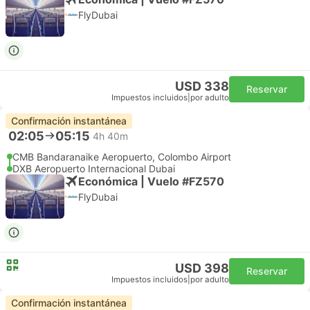
FlyDubai
USD 338
Reservar
Impuestos incluidos
|
por adulto
Confirmación instantánea
02:05
05:15
4h 40m
CMB Bandaranaike Aeropuerto, Colombo Airport
DXB Aeropuerto Internacional Dubai
Económica | Vuelo #FZ570
FlyDubai
USD 398
Reservar
Impuestos incluidos
|
por adulto
Confirmación instantánea