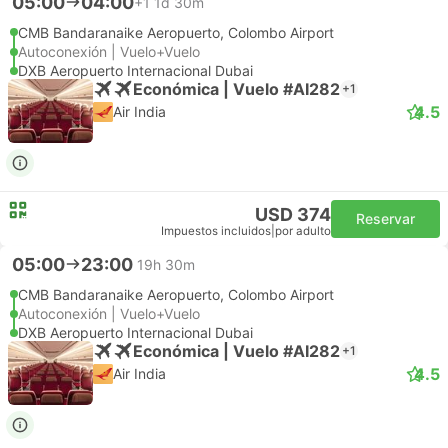
05:00
04:00
+1
1d 30m
CMB Bandaranaike Aeropuerto, Colombo Airport
Autoconexión | Vuelo+Vuelo
DXB Aeropuerto Internacional Dubai
Económica | Vuelo #AI282
+1
4.5
Air India
USD 374
Reservar
Impuestos incluidos
|
por adulto
05:00
23:00
19h 30m
CMB Bandaranaike Aeropuerto, Colombo Airport
Autoconexión | Vuelo+Vuelo
DXB Aeropuerto Internacional Dubai
Económica | Vuelo #AI282
+1
4.5
Air India