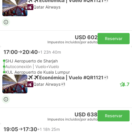
Económica | Vuelo #QR1121
+1
Qatar Airways
USD 602
Reservar
Impuestos incluidos
|
por adulto
17:00
20:40
+1
23h 40m
SHJ Aeropuerto de Sharjah
Autoconexión | Vuelo+Vuelo
KUL Aeropuerto de Kuala Lumpur
Económica | Vuelo #QR1121
+1
4.7
Qatar Airways
+1
USD 638
Reservar
Impuestos incluidos
|
por adulto
19:05
17:30
+1
18h 25m