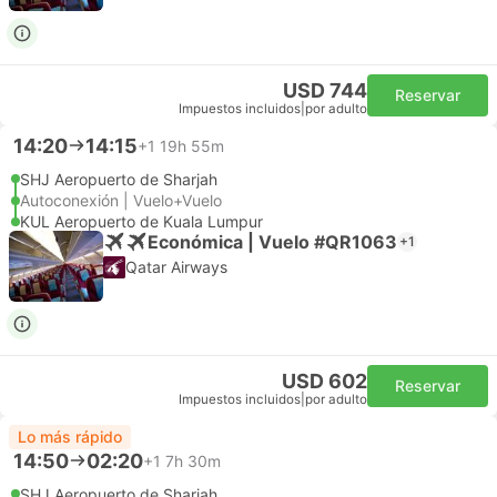
USD 744
Reservar
Impuestos incluidos
|
por adulto
14:20
14:15
+1
19h 55m
SHJ Aeropuerto de Sharjah
Autoconexión | Vuelo+Vuelo
KUL Aeropuerto de Kuala Lumpur
Económica | Vuelo #QR1063
+1
Qatar Airways
USD 602
Reservar
Impuestos incluidos
|
por adulto
Lo más rápido
14:50
02:20
+1
7h 30m
SHJ Aeropuerto de Sharjah