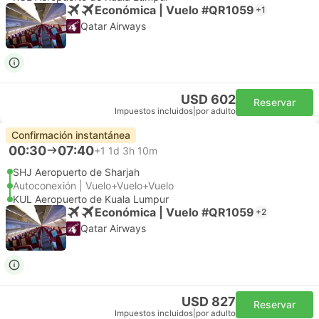
Económica | Vuelo #QR1059
+1
Qatar Airways
USD 602
Reservar
Impuestos incluidos
|
por adulto
Confirmación instantánea
00:30
07:40
+1
1d 3h 10m
SHJ Aeropuerto de Sharjah
Autoconexión | Vuelo+Vuelo+Vuelo
KUL Aeropuerto de Kuala Lumpur
Económica | Vuelo #QR1059
+2
Qatar Airways
USD 827
Reservar
Impuestos incluidos
|
por adulto