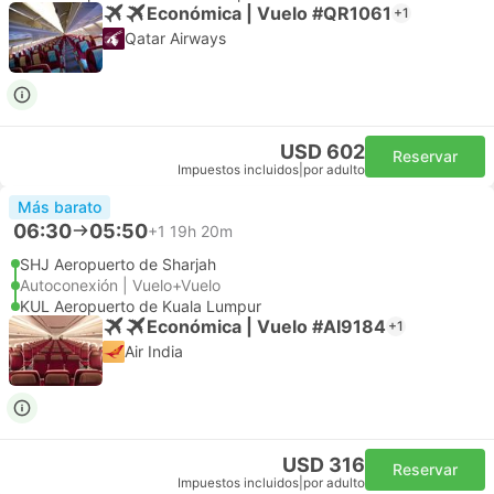
Económica | Vuelo #QR1061
+1
Qatar Airways
USD 602
Reservar
Impuestos incluidos
|
por adulto
Más barato
06:30
05:50
+1
19h 20m
SHJ Aeropuerto de Sharjah
Autoconexión | Vuelo+Vuelo
KUL Aeropuerto de Kuala Lumpur
Económica | Vuelo #AI9184
+1
Air India
USD 316
Reservar
Impuestos incluidos
|
por adulto