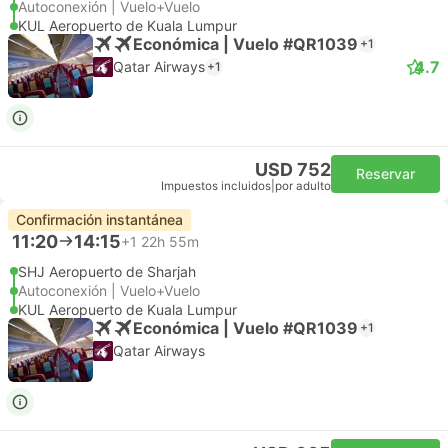
Autoconexión | Vuelo+Vuelo
KUL Aeropuerto de Kuala Lumpur
Económica | Vuelo #QR1039
+1
4.7
Qatar Airways
+1
USD 752
Reservar
Impuestos incluidos
|
por adulto
Confirmación instantánea
11:20
14:15
+1
22h 55m
SHJ Aeropuerto de Sharjah
Autoconexión | Vuelo+Vuelo
KUL Aeropuerto de Kuala Lumpur
Económica | Vuelo #QR1039
+1
Qatar Airways