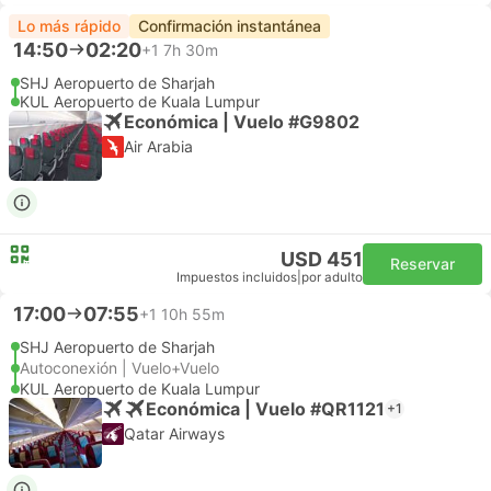
Lo más rápido
Confirmación instantánea
14:50
02:20
+1
7h 30m
SHJ Aeropuerto de Sharjah
KUL Aeropuerto de Kuala Lumpur
Económica | Vuelo #G9802
Air Arabia
USD 451
Reservar
Impuestos incluidos
|
por adulto
17:00
07:55
+1
10h 55m
SHJ Aeropuerto de Sharjah
Autoconexión | Vuelo+Vuelo
KUL Aeropuerto de Kuala Lumpur
Económica | Vuelo #QR1121
+1
Qatar Airways