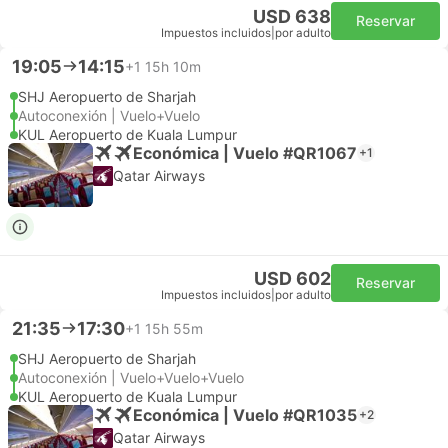
USD 638
Reservar
Impuestos incluidos
|
por adulto
19:05
14:15
+1
15h 10m
SHJ Aeropuerto de Sharjah
Autoconexión | Vuelo+Vuelo
KUL Aeropuerto de Kuala Lumpur
Económica | Vuelo #QR1067
+1
Qatar Airways
USD 602
Reservar
Impuestos incluidos
|
por adulto
21:35
17:30
+1
15h 55m
SHJ Aeropuerto de Sharjah
Autoconexión | Vuelo+Vuelo+Vuelo
KUL Aeropuerto de Kuala Lumpur
Económica | Vuelo #QR1035
+2
Qatar Airways