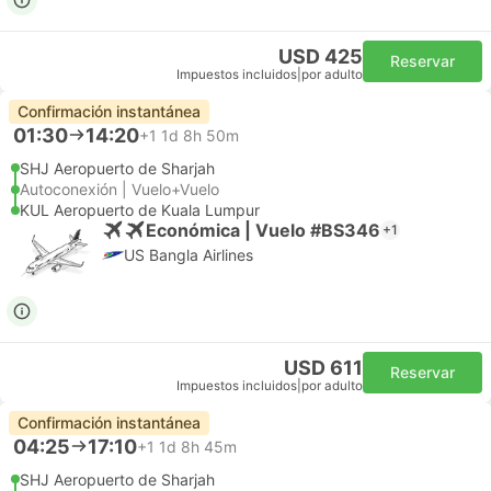
USD 425
Reservar
Impuestos incluidos
|
por adulto
Confirmación instantánea
01:30
14:20
+1
1d 8h 50m
SHJ Aeropuerto de Sharjah
Autoconexión | Vuelo+Vuelo
KUL Aeropuerto de Kuala Lumpur
Económica | Vuelo #BS346
+1
US Bangla Airlines
USD 611
Reservar
Impuestos incluidos
|
por adulto
Confirmación instantánea
04:25
17:10
+1
1d 8h 45m
SHJ Aeropuerto de Sharjah