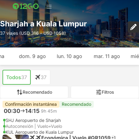
Sharjah a Kuala Lumpur
37 viajes (USD 316 – USD 1058)
na
dom. 9 ago
lun. 10 ago
mar. 11 ago
mié
Todos
37
37
Recomendado
Filtros
Confirmación instantánea
Recomendado
00:30
14:15
9h 45m
SHJ Aeropuerto de Sharjah
Autoconexión | Vuelo+Vuelo
KUL Aeropuerto de Kuala Lumpur
Económica | Vuelo #QR1059
+1