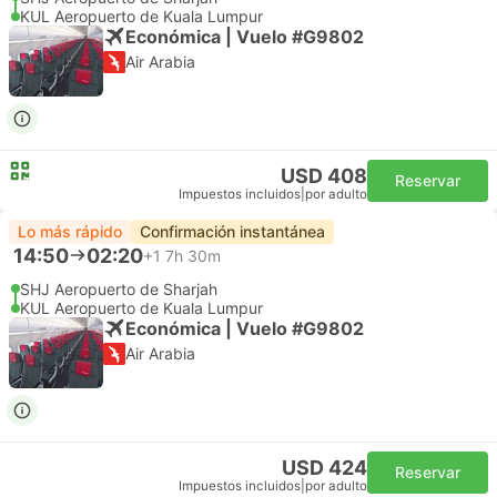
KUL Aeropuerto de Kuala Lumpur
Económica | Vuelo #G9802
Air Arabia
USD 408
Reservar
Impuestos incluidos
|
por adulto
Lo más rápido
Confirmación instantánea
14:50
02:20
+1
7h 30m
SHJ Aeropuerto de Sharjah
KUL Aeropuerto de Kuala Lumpur
Económica | Vuelo #G9802
Air Arabia
USD 424
Reservar
Impuestos incluidos
|
por adulto