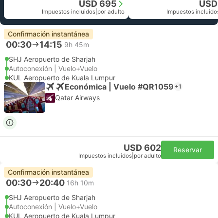
USD 695
USD
Impuestos incluidos
|
por adulto
Impuestos incluido
Confirmación instantánea
00:30
14:15
9h 45m
SHJ Aeropuerto de Sharjah
Autoconexión | Vuelo+Vuelo
KUL Aeropuerto de Kuala Lumpur
Económica | Vuelo #QR1059
+1
Qatar Airways
USD 602
Reservar
Impuestos incluidos
|
por adulto
Confirmación instantánea
00:30
20:40
16h 10m
SHJ Aeropuerto de Sharjah
Autoconexión | Vuelo+Vuelo
KUL Aeropuerto de Kuala Lumpur