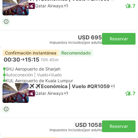
4.7
Qatar Airways
+1
USD 695
Reservar
Impuestos incluidos
|
por adulto
Confirmación instantánea
Recomendado
00:30
15:15
10h 45m
SHJ Aeropuerto de Sharjah
Autoconexión | Vuelo+Vuelo
KUL Aeropuerto de Kuala Lumpur
Económica | Vuelo #QR1059
+1
4.7
Qatar Airways
+1
USD 1058
Reservar
Impuestos incluidos
|
por adulto