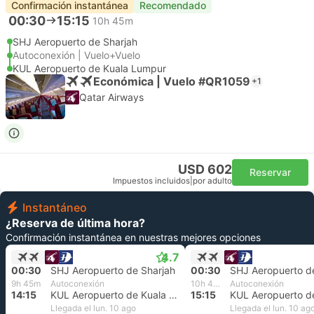
Confirmación instantánea
Recomendado
00:30
15:15
10h 45m
SHJ Aeropuerto de Sharjah
Autoconexión | Vuelo+Vuelo
KUL Aeropuerto de Kuala Lumpur
Económica | Vuelo #QR1059
+1
Qatar Airways
USD 602
Reservar
Impuestos incluidos
|
por adulto
Instantáneo
¿Reserva de última hora?
Confirmación instantánea en nuestras mejores opciones
4.7
00:30
SHJ Aeropuerto de Sharjah
00:30
SHJ Aeropuerto d
9h 45m
Autoconexión
10h 45m
Autoconexión
14:15
KUL Aeropuerto de Kuala Lumpur
15:15
Llegada el lun. 10 ago
Llegada el lun. 10 ag