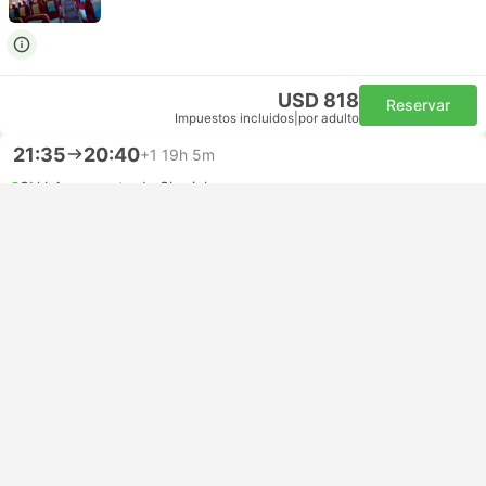
USD 818
Reservar
Impuestos incluidos
|
por adulto
21:35
20:40
+1
19h 5m
SHJ Aeropuerto de Sharjah
Autoconexión | Vuelo+Vuelo
KUL Aeropuerto de Kuala Lumpur
Económica | Vuelo #QR1035
+1
4.7
Qatar Airways
+1
USD 635
Reservar
Impuestos incluidos
|
por adulto
21:35
14:15
+1
12h 40m
SHJ Aeropuerto de Sharjah