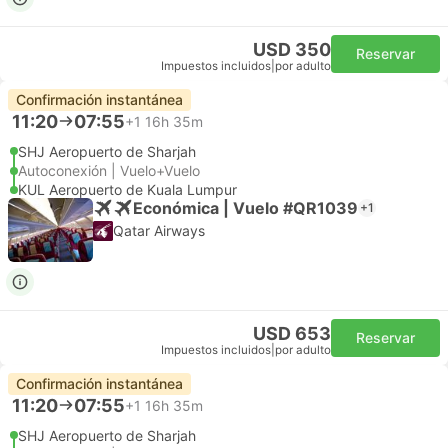
USD 350
Reservar
Impuestos incluidos
|
por adulto
Confirmación instantánea
11:20
07:55
+1
16h 35m
SHJ Aeropuerto de Sharjah
Autoconexión | Vuelo+Vuelo
KUL Aeropuerto de Kuala Lumpur
Económica | Vuelo #QR1039
+1
Qatar Airways
USD 653
Reservar
Impuestos incluidos
|
por adulto
Confirmación instantánea
11:20
07:55
+1
16h 35m
SHJ Aeropuerto de Sharjah