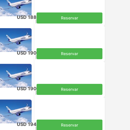
USD 188
Reservar
Impuestos incluidos
|
por adulto
USD 190
Reservar
Impuestos incluidos
|
por adulto
USD 190
Reservar
Impuestos incluidos
|
por adulto
USD 194
Reservar
Impuestos incluidos
|
por adulto