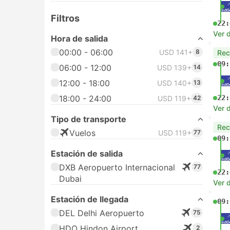
Filtros
22:
Ver d
Hora de salida
00:00 - 06:00
USD 141+
8
Re
09:
06:00 - 12:00
USD 139+
14
12:00 - 18:00
USD 140+
13
18:00 - 24:00
22:
USD 119+
42
Ver d
Tipo de transporte
Re
Vuelos
USD 119+
77
09:
Estación de salida
DXB Aeropuerto Internacional
77
22:
Dubai
Ver d
Estación de llegada
09:
DEL Delhi Aeropuerto
75
HDO Hindon Airport,
2