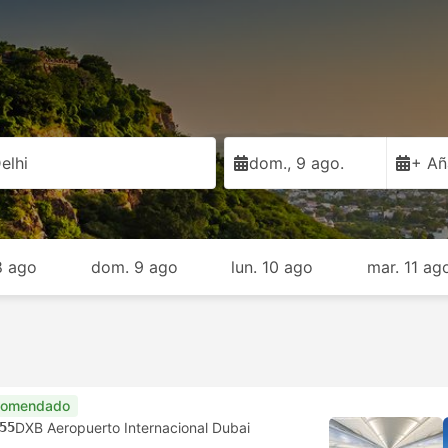
elhi
dom., 9 ago.
+ Añ
8 ago
dom. 9 ago
lun. 10 ago
mar. 11 ag
comendado
55
DXB Aeropuerto Internacional Dubai