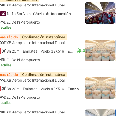
50
DXB Aeropuerto Internacional Dubai
1d 1h 5m Vuelo+Vuelo.
Autoconexión
25
DEL Delhi Aeropuerto
etalles
más rápido
Confirmación instantánea
55
DXB Aeropuerto Internacional Dubai
4.4
3h 20m
| Emirates
|
Vuelo #EK516
|
Económica
45
DEL Delhi Aeropuerto
etalles
más rápido
Confirmación instantánea
55
DXB Aeropuerto Internacional Dubai
3h 20m
| Emirates
|
Vuelo #EK516
|
Económica
45
DEL Delhi Aeropuerto
etalles
40
DXB Aeropuerto Internacional Dubai