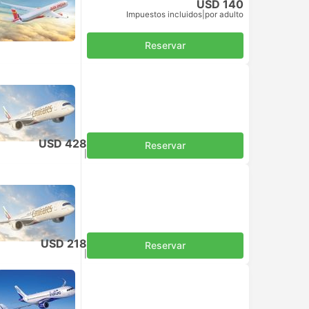
USD 140
Impuestos incluidos
|
por adulto
Reservar
USD 428
Reservar
Impuestos incluidos
|
por adulto
USD 218
Reservar
Impuestos incluidos
|
por adulto