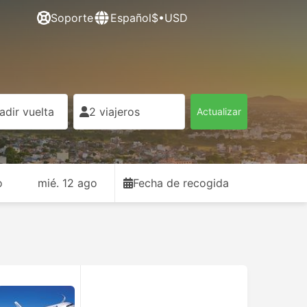
Soporte
Español
$•USD
adir vuelta
2 viajeros
Actualizar
o
mié. 12 ago
Fecha de recogida