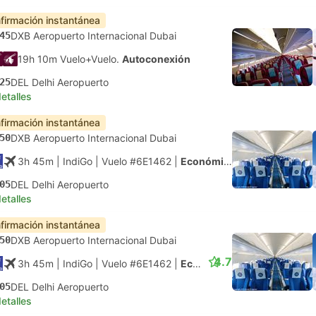
firmación instantánea
45
DXB Aeropuerto Internacional Dubai
19h 10m Vuelo+Vuelo.
Autoconexión
25
DEL Delhi Aeropuerto
etalles
firmación instantánea
50
DXB Aeropuerto Internacional Dubai
3h 45m
| IndiGo
|
Vuelo #6E1462
|
Económica
05
DEL Delhi Aeropuerto
etalles
firmación instantánea
50
DXB Aeropuerto Internacional Dubai
4.7
3h 45m
| IndiGo
|
Vuelo #6E1462
|
Económica
05
DEL Delhi Aeropuerto
etalles