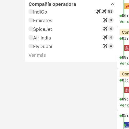
Compañía operadora
IndiGo
53
06:
Emirates
8
Ver d
SpiceJet
4
Con
Air India
4
03:
FlyDubai
4
Ver más
09:
Ver d
Con
03:
09:
Ver d
05: