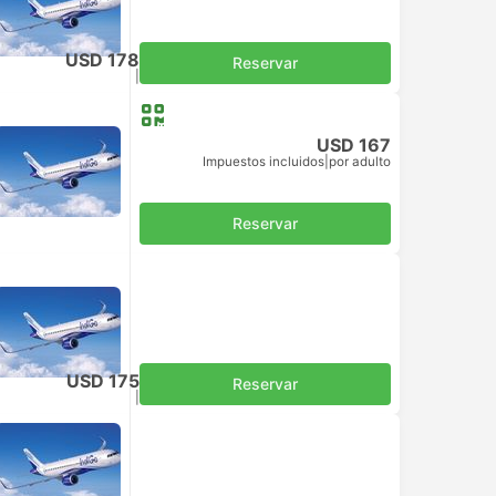
USD 178
Reservar
Impuestos incluidos
|
por adulto
USD 167
Impuestos incluidos
|
por adulto
Reservar
USD 175
Reservar
Impuestos incluidos
|
por adulto