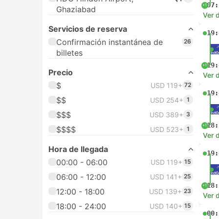
07:
+1
Ghaziabad
Ver d
Servicios de reserva
19:
Confirmación instantánea de
26
billetes
19:
+1
Precio
Ver d
$
USD 119+
72
19:
$$
USD 254+
1
$$$
USD 389+
3
18:
+1
$$$$
USD 523+
1
Ver d
Hora de llegada
19:
00:00 - 06:00
USD 119+
15
06:00 - 12:00
USD 141+
25
18:
+1
12:00 - 18:00
USD 139+
23
Ver d
18:00 - 24:00
USD 140+
15
00: