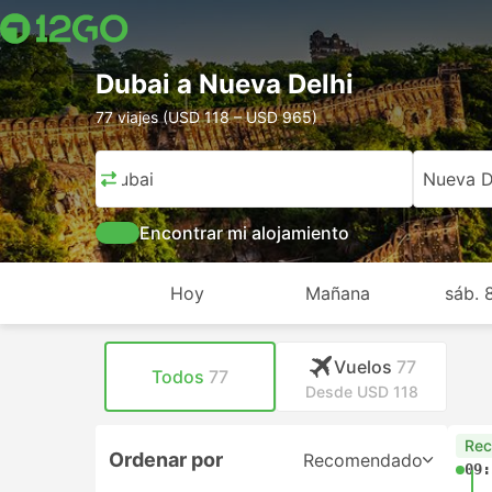
Dubai a Nueva Delhi
77 viajes (USD 118 – USD 965)
Dubai
Nueva D
Encontrar mi alojamiento
Hoy
Mañana
sáb. 
Vuelos
77
Todos
77
Desde USD 118
Re
Ordenar por
Recomendado
09: