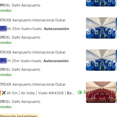
00
DEL Delhi Aeropuerto
etalles
15
DXB Aeropuerto Internacional Dubai
9h 35m Vuelo+Vuelo.
Autoconexión
20
DEL Delhi Aeropuerto
etalles
15
DXB Aeropuerto Internacional Dubai
7h 25m Vuelo+Vuelo.
Autoconexión
10
DEL Delhi Aeropuerto
etalles
35
DXB Aeropuerto Internacional Dubai
4.5
4h 5m
| Air India
|
Vuelo #AI4308
|
Económica
10
DEL Delhi Aeropuerto
etalles
firmación instantánea