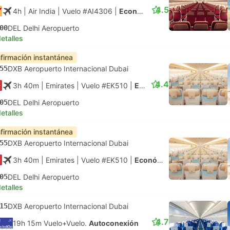
4.5
4h
| Air India
|
Vuelo #AI4306
|
Económica
00
DEL Delhi Aeropuerto
etalles
firmación instantánea
55
DXB Aeropuerto Internacional Dubai
4.4
3h 40m
| Emirates
|
Vuelo #EK510
|
Económica
05
DEL Delhi Aeropuerto
etalles
firmación instantánea
55
DXB Aeropuerto Internacional Dubai
3h 40m
| Emirates
|
Vuelo #EK510
|
Económica
05
DEL Delhi Aeropuerto
etalles
15
DXB Aeropuerto Internacional Dubai
4.7
19h 15m Vuelo+Vuelo.
Autoconexión