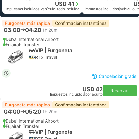
USD 41
U
Impuestos incluidos
|
vehículo, todo incluido
Impuestos incluidos
|
vehículo, t
Furgoneta más rápida
Confirmación instantánea
03:00
04:20
1h 20m
Dubai International Airport
Fujairah Transfer
VIP | Furgoneta
RTS Travel
Cancelación gratis
USD 42
Reservar
Impuestos incluidos
|
por adulto
Furgoneta más rápida
Confirmación instantánea
04:00
05:20
1h 20m
Dubai International Airport
Fujairah Transfer
VIP | Furgoneta
RTS Travel