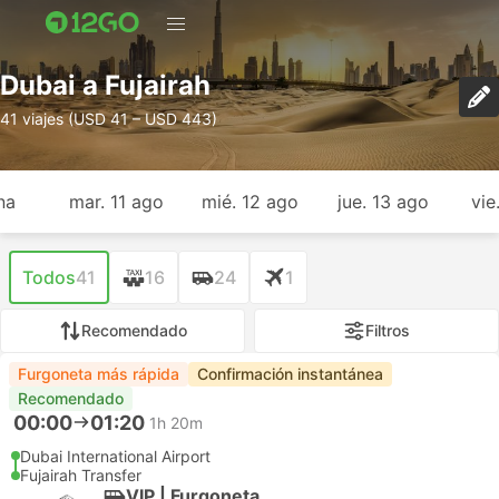
Dubai a Fujairah
41 viajes (USD 41 – USD 443)
na
mar. 11 ago
mié. 12 ago
jue. 13 ago
vie
Todos
41
16
24
1
Recomendado
Filtros
Furgoneta más rápida
Confirmación instantánea
Recomendado
00:00
01:20
1h 20m
Dubai International Airport
Fujairah Transfer
VIP | Furgoneta