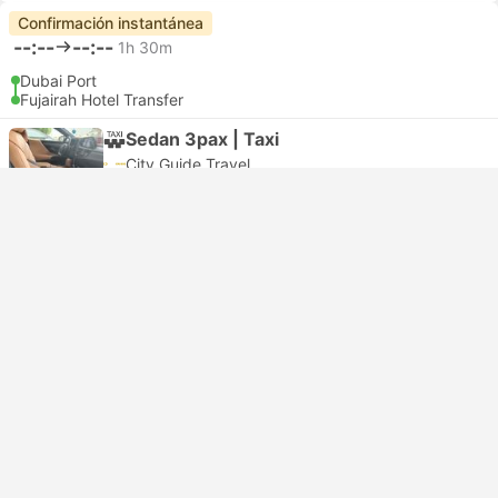
Confirmación instantánea
--:--
--:--
1h 30m
Dubai Port
Fujairah Hotel Transfer
Sedan 3pax | Taxi
City Guide Travel
USD 109
Reservar
Impuestos incluidos
|
vehículo, todo incluido
3 clases más desde USD 114
Confirmación instantánea
--:--
--:--
1h 18m
Dubai Port
Fujairah Hotel Transfer