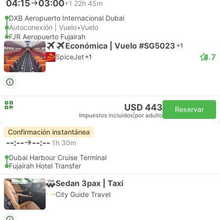
04:15
03:00
+1
22h 45m
DXB Aeropuerto Internacional Dubai
Autoconexión | Vuelo+Vuelo
FJR Aeropuerto Fujairah
Económica | Vuelo #SG5023
+1
4.7
SpiceJet
+1
USD 443
Reservar
Impuestos incluidos
|
por adulto
Confirmación instantánea
--:--
--:--
1h 30m
Dubai Harbour Cruise Terminal
Fujairah Hotel Transfer
Sedan 3pax | Taxi
City Guide Travel