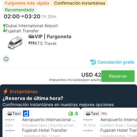
Furgoneta más rápida
Confirmación instantánea
Recomendado
02:00
03:20
1h 20m
Dubai International Airport
Fujairah Transfer
VIP | Furgoneta
RTS Travel
Cancelación gratis
USD 42
Reservar
Impuestos incluidos
|
por adulto
Instantáneo
¿Reserva de última hora?
Confirmación instantánea en nuestras mejores opciones
4.8
Taxi
Taxi
--:--
Aeropuerto internacional de Dubái
--:--
23m
Standard 3pax | Daytrip private transfer with English speaking driver
1h 20m
--:--
Fujairah Hotel Transfer
--:--
Fujairah Hotel Tra
Llegada el mié. 12 ago
Llegada el mié. 12 ag