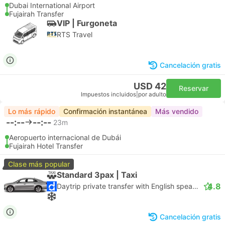
Dubai International Airport
Fujairah Transfer
VIP | Furgoneta
RTS Travel
Cancelación gratis
USD 42
Reservar
Impuestos incluidos
|
por adulto
Lo más rápido
Confirmación instantánea
Más vendido
--:--
--:--
23m
Aeropuerto internacional de Dubái
Fujairah Hotel Transfer
Clase más popular
Standard 3pax | Taxi
4.8
Daytrip private transfer with English speaking driver
Cancelación gratis