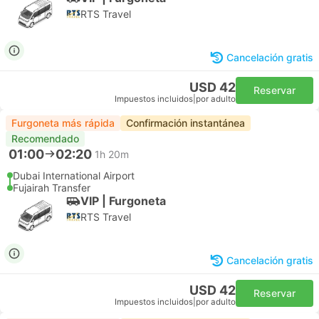
RTS Travel
Cancelación gratis
USD 42
Reservar
Impuestos incluidos
|
por adulto
Furgoneta más rápida
Confirmación instantánea
Recomendado
01:00
02:20
1h 20m
Dubai International Airport
Fujairah Transfer
VIP | Furgoneta
RTS Travel
Cancelación gratis
USD 42
Reservar
Impuestos incluidos
|
por adulto