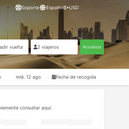
Soporte
Español
$•USD
adir vuelta
2 viajeros
Actualizar
o
mié. 12 ago
Fecha de recogida
plemente consultar aquí: