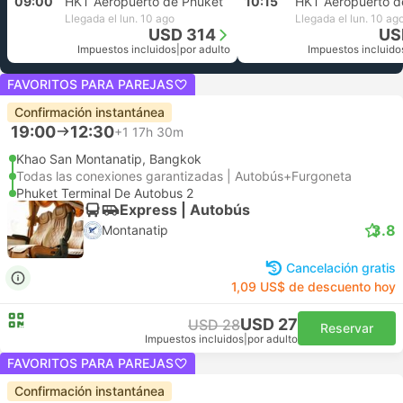
09:00
HKT Aeropuerto de Phuket
10:15
HKT Aeropuerto d
Llegada el lun. 10 ago
Llegada el lun. 10 ag
USD 314
US
Impuestos incluidos
|
por adulto
Impuestos incluido
FAVORITOS PARA PAREJAS
Confirmación instantánea
19:00
12:30
+1
17h 30m
Khao San Montanatip, Bangkok
Todas las conexiones garantizadas | Autobús+Furgoneta
Phuket Terminal De Autobus 2
Express | Autobús
3.8
Montanatip
Cancelación gratis
1,09 US$ de descuento hoy
USD 27
USD 28
Reservar
Impuestos incluidos
|
por adulto
FAVORITOS PARA PAREJAS
Confirmación instantánea