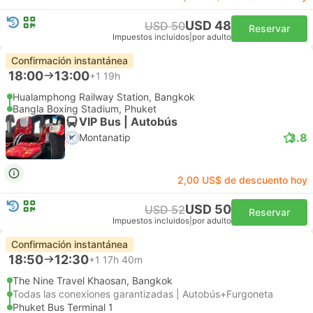
USD 48
USD 50
Reservar
Impuestos incluidos
|
por adulto
Confirmación instantánea
18:00
13:00
+1
19h
Hualamphong Railway Station, Bangkok
Bangla Boxing Stadium, Phuket
VIP Bus | Autobús
3.8
Montanatip
2,00 US$ de descuento hoy
USD 50
USD 52
Reservar
Impuestos incluidos
|
por adulto
Confirmación instantánea
18:50
12:30
+1
17h 40m
The Nine Travel Khaosan, Bangkok
Todas las conexiones garantizadas | Autobús+Furgoneta
Phuket Bus Terminal 1