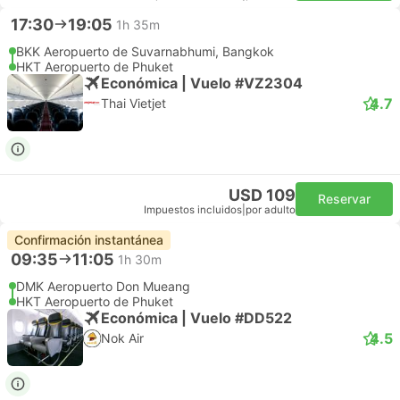
17:30
19:05
1h 35m
BKK Aeropuerto de Suvarnabhumi, Bangkok
HKT Aeropuerto de Phuket
Económica | Vuelo #VZ2304
4.7
Thai Vietjet
USD 109
Reservar
Impuestos incluidos
|
por adulto
Confirmación instantánea
09:35
11:05
1h 30m
DMK Aeropuerto Don Mueang
HKT Aeropuerto de Phuket
Económica | Vuelo #DD522
4.5
Nok Air