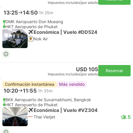
Impuestos incluidos
|
por adulto
13:25
14:50
1h 25m
DMK Aeropuerto Don Mueang
HKT Aeropuerto de Phuket
Económica | Vuelo #DD524
Nok Air
USD 105
Reservar
Impuestos incluidos
|
por adulto
Confirmación instantánea
Más vendido
10:20
11:55
1h 35m
BKK Aeropuerto de Suvarnabhumi, Bangkok
HKT Aeropuerto de Phuket
Económica | Vuelo #VZ304
4.5
Thai Vietjet