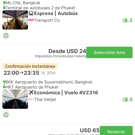
Mo Chit, Bangkok
Terminal de autobuses 2 de Phuket
Express | Autobús
4.3
Transport Co
Desde USD 24
Seleccione hora
Impuestos incluidos
|
por adulto
Confirmación instantánea
22:00
23:35
1h 35m
BKK Aeropuerto de Suvarnabhumi, Bangkok
HKT Aeropuerto de Phuket
Económica | Vuelo #VZ316
4.5
Thai Vietjet
USD 65
Reservar