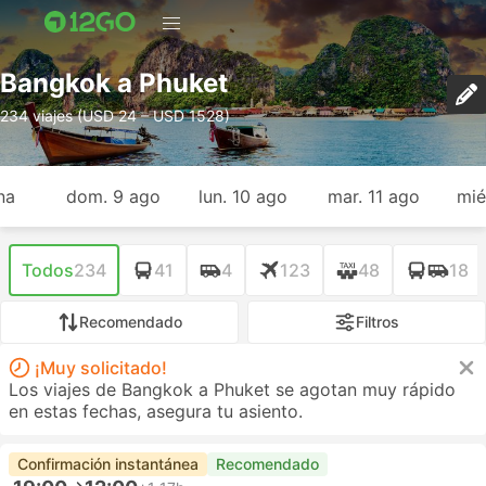
Bangkok a Phuket
234 viajes (USD 24 – USD 1528)
na
dom. 9 ago
lun. 10 ago
mar. 11 ago
mié
Todos
234
41
4
123
48
18
Recomendado
Filtros
¡Muy solicitado!
Los viajes de Bangkok a Phuket se agotan muy rápido
en estas fechas, asegura tu asiento.
Confirmación instantánea
Recomendado