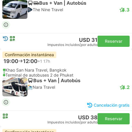
Bus + Van | Autobús
4.3
The Nine Travel
USD 31
Reservar
Impuestos incluidos
|
por adulto
Confirmación instantánea
19:00
12:00
+1
17h
Khao San Nara Travel, Bangkok
Terminal de autobuses 2 de Phuket
Bus + Van | Autobús
4.2
Nara Travel
Cancelación gratis
USD 38
Reservar
Impuestos incluidos
|
por adulto