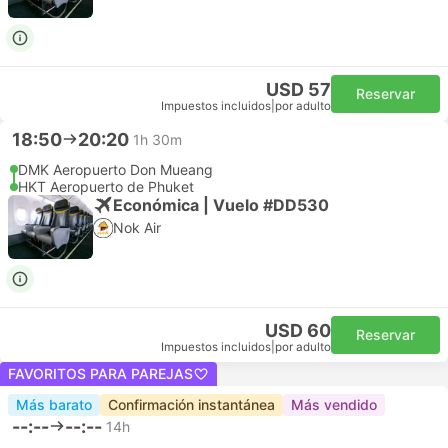
USD 57
Reservar
Impuestos incluidos
|
por adulto
18:50
20:20
1h 30m
DMK Aeropuerto Don Mueang
HKT Aeropuerto de Phuket
Económica | Vuelo #DD530
Nok Air
USD 60
Reservar
Impuestos incluidos
|
por adulto
FAVORITOS PARA PAREJAS
Más barato
Confirmación instantánea
Más vendido
--:--
--:--
14h