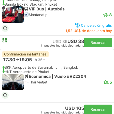
Bangla Boxing Stadium, Phuket
VIP Bus | Autobús
3.8
Montanatip
Cancelación gratis
1,52 US$ de descuento hoy
USD 38
USD 39
Reservar
Impuestos incluidos
|
por adulto
Confirmación instantánea
17:30
19:05
1h 35m
BKK Aeropuerto de Suvarnabhumi, Bangkok
HKT Aeropuerto de Phuket
Económica | Vuelo #VZ2304
4.5
Thai Vietjet
USD 105
Reservar
Impuestos incluidos
|
por adulto