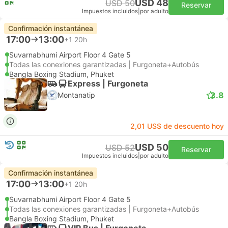
USD 48
USD 50
Reservar
Impuestos incluidos
|
por adulto
Confirmación instantánea
17:00
13:00
+1
20h
Suvarnabhumi Airport Floor 4 Gate 5
Todas las conexiones garantizadas | Furgoneta+Autobús
Bangla Boxing Stadium, Phuket
Express | Furgoneta
3.8
Montanatip
2,01 US$ de descuento hoy
USD 50
USD 52
Reservar
Impuestos incluidos
|
por adulto
Confirmación instantánea
17:00
13:00
+1
20h
Suvarnabhumi Airport Floor 4 Gate 5
Todas las conexiones garantizadas | Furgoneta+Autobús
Bangla Boxing Stadium, Phuket
VIP Bus | Furgoneta