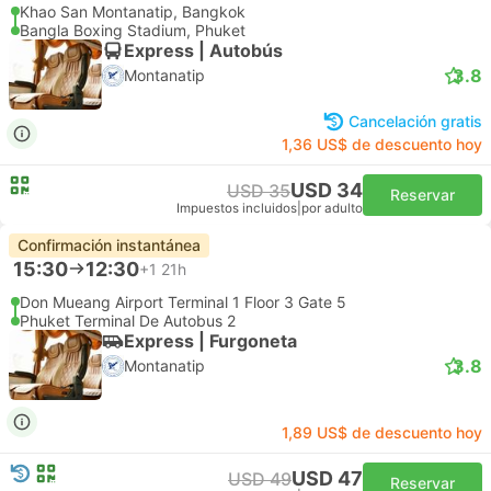
Khao San Montanatip, Bangkok
Bangla Boxing Stadium, Phuket
Express | Autobús
3.8
Montanatip
Cancelación gratis
1,36 US$ de descuento hoy
USD 34
USD 35
Reservar
Impuestos incluidos
|
por adulto
Confirmación instantánea
15:30
12:30
+1
21h
Don Mueang Airport Terminal 1 Floor 3 Gate 5
Phuket Terminal De Autobus 2
Express | Furgoneta
3.8
Montanatip
1,89 US$ de descuento hoy
USD 47
USD 49
Reservar