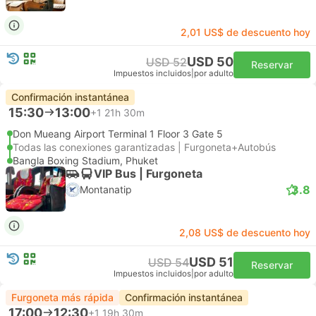
2,01 US$ de descuento hoy
USD 50
USD 52
Reservar
Impuestos incluidos
|
por adulto
Confirmación instantánea
15:30
13:00
+1
21h 30m
Don Mueang Airport Terminal 1 Floor 3 Gate 5
Todas las conexiones garantizadas | Furgoneta+Autobús
Bangla Boxing Stadium, Phuket
VIP Bus | Furgoneta
3.8
Montanatip
2,08 US$ de descuento hoy
USD 51
USD 54
Reservar
Impuestos incluidos
|
por adulto
Furgoneta más rápida
Confirmación instantánea
17:00
12:30
+1
19h 30m