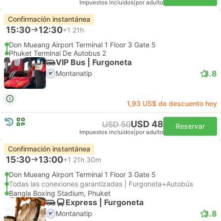
Impuestos incluidos
|
por adulto
Confirmación instantánea
15:30
12:30
+1
21h
Don Mueang Airport Terminal 1 Floor 3 Gate 5
Phuket Terminal De Autobus 2
VIP Bus | Furgoneta
3.8
Montanatip
1,93 US$ de descuento hoy
USD 48
USD 50
Reservar
Impuestos incluidos
|
por adulto
Confirmación instantánea
15:30
13:00
+1
21h 30m
Don Mueang Airport Terminal 1 Floor 3 Gate 5
Todas las conexiones garantizadas | Furgoneta+Autobús
Bangla Boxing Stadium, Phuket
Express | Furgoneta
3.8
Montanatip