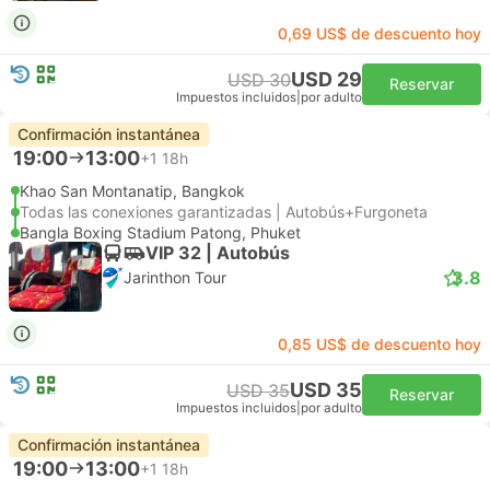
0,69 US$ de descuento hoy
USD 29
USD 30
Reservar
Impuestos incluidos
|
por adulto
Confirmación instantánea
19:00
13:00
+1
18h
Khao San Montanatip, Bangkok
Todas las conexiones garantizadas | Autobús+Furgoneta
Bangla Boxing Stadium Patong, Phuket
VIP 32 | Autobús
3.8
Jarinthon Tour
0,85 US$ de descuento hoy
USD 35
USD 35
Reservar
Impuestos incluidos
|
por adulto
Confirmación instantánea
19:00
13:00
+1
18h