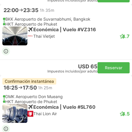
Impuestos incluidos
|
por adulto
22:00
23:35
1h 35m
BKK Aeropuerto de Suvarnabhumi, Bangkok
HKT Aeropuerto de Phuket
Económica | Vuelo #VZ316
4.7
Thai Vietjet
USD 65
Reservar
Impuestos incluidos
|
por adulto
Confirmación instantánea
16:25
17:50
1h 25m
DMK Aeropuerto Don Mueang
HKT Aeropuerto de Phuket
Económica | Vuelo #SL760
4.5
Thai Lion Air