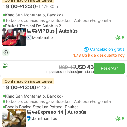
Confirmación instantánea
19:00
12:30
+1
17h 30m
Khao San Montanatip, Bangkok
Todas las conexiones garantizadas | Autobús+Furgoneta
Phuket Terminal De Autobus 2
VIP Bus | Autobús
3.8
Montanatip
Cancelación gratis
1,73 US$ de descuento hoy
USD 43
USD 45
Reservar
Impuestos incluidos
|
por adulto
Confirmación instantánea
19:00
13:00
+1
18h
Khao San Montanatip, Bangkok
Todas las conexiones garantizadas | Autobús+Furgoneta
Bangla Boxing Stadium Patong, Phuket
Expreso 44 | Autobús
3.8
Jarinthon Tour