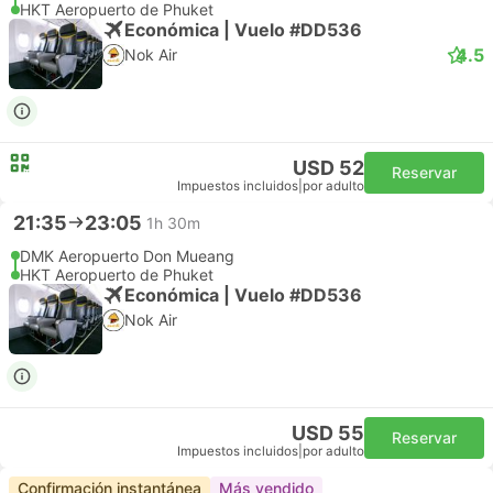
HKT Aeropuerto de Phuket
Económica | Vuelo #DD536
4.5
Nok Air
USD 52
Reservar
Impuestos incluidos
|
por adulto
21:35
23:05
1h 30m
DMK Aeropuerto Don Mueang
HKT Aeropuerto de Phuket
Económica | Vuelo #DD536
Nok Air
USD 55
Reservar
Impuestos incluidos
|
por adulto
Confirmación instantánea
Más vendido