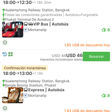
18:00
12:30
+1
18h 30m
Hualamphong Railway Station, Bangkok
Todas las conexiones garantizadas | Autobús+Furgoneta
Phuket Terminal De Autobus 2
VIP Bus | Autobús
3.8
Montanatip
1,85 US$ de descuento hoy
USD 46
USD 48
Reservar
Impuestos incluidos
|
por adulto
Confirmación instantánea
18:00
13:00
+1
19h
Hualamphong Railway Station, Bangkok
Bangla Boxing Stadium, Phuket
Express | Autobús
3.8
Montanatip
1,93 US$ de descuento hoy