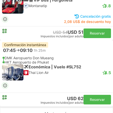
3.8
Montanatip
Cancelación gratis
2,08 US$ de descuento hoy
USD 51
USD 54
Reservar
Impuestos incluidos
|
por adulto
Confirmación instantánea
07:45
09:10
1h 25m
DMK Aeropuerto Don Mueang
HKT Aeropuerto de Phuket
Económica | Vuelo #SL752
4.5
Thai Lion Air
USD 62
Reservar
Impuestos incluidos
|
por adulto