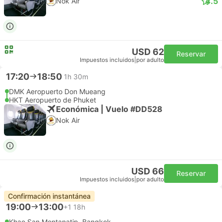
4.5
Nok Air
USD 62
Reservar
Impuestos incluidos
|
por adulto
17:20
18:50
1h 30m
DMK Aeropuerto Don Mueang
HKT Aeropuerto de Phuket
Económica | Vuelo #DD528
Nok Air
USD 66
Reservar
Impuestos incluidos
|
por adulto
Confirmación instantánea
19:00
13:00
+1
18h
Khao San Montanatip, Bangkok