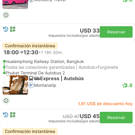
USD 33
Reservar
Impuestos incluidos
|
por adulto
Confirmación instantánea
18:00
12:30
+1
18h 30m
Hualamphong Railway Station, Bangkok
Todas las conexiones garantizadas | Autobús+Furgoneta
Phuket Terminal De Autobus 2
Express | Autobús
3.8
Montanatip
1,81 US$ de descuento hoy
USD 45
USD 47
Reservar
Impuestos incluidos
|
por adulto
Confirmación instantánea