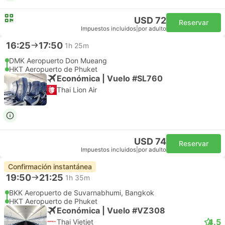
USD 72
Reservar
Impuestos incluidos
|
por adulto
16:25
17:50
1h 25m
DMK Aeropuerto Don Mueang
HKT Aeropuerto de Phuket
Económica | Vuelo #SL760
Thai Lion Air
USD 74
Reservar
Impuestos incluidos
|
por adulto
Confirmación instantánea
19:50
21:25
1h 35m
BKK Aeropuerto de Suvarnabhumi, Bangkok
HKT Aeropuerto de Phuket
Económica | Vuelo #VZ308
4.5
Thai Vietjet