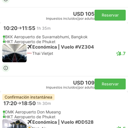
USD 105
Reservar
Impuestos incluidos
|
por adulto
10:20
11:55
1h 35m
BKK Aeropuerto de Suvarnabhumi, Bangkok
HKT Aeropuerto de Phuket
Económica | Vuelo #VZ304
4.7
Thai Vietjet
USD 109
Reservar
Impuestos incluidos
|
por adulto
Confirmación instantánea
17:20
18:50
1h 30m
DMK Aeropuerto Don Mueang
HKT Aeropuerto de Phuket
Económica | Vuelo #DD528