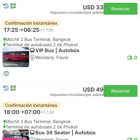
USD 33
Reservar
Impuestos incluidos
|
por adulto
Confirmación instantánea
17:25
06:25
+1
13h
Mochit 2 Bus Terminal, Bangkok
Terminal de autobuses 2 de Phuket
VIP Bus | Autobús
3.0
Wonderly Travel
USD 49
Reservar
Impuestos incluidos
|
por adulto
Confirmación instantánea
18:00
07:00
+1
13h
Mochit 2 Bus Terminal, Bangkok
Terminal de autobuses 2 de Phuket
Bus 36 Seater | Autobús
3.0
Wonderly Travel