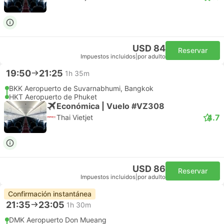
USD 84
Reservar
Impuestos incluidos
|
por adulto
19:50
21:25
1h 35m
BKK Aeropuerto de Suvarnabhumi, Bangkok
HKT Aeropuerto de Phuket
Económica | Vuelo #VZ308
4.7
Thai Vietjet
USD 86
Reservar
Impuestos incluidos
|
por adulto
Confirmación instantánea
21:35
23:05
1h 30m
DMK Aeropuerto Don Mueang