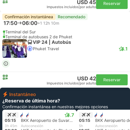
USD 45
Reservar
Impuestos incluidos
|
por adulto
Confirmación instantánea
Recomendado
17:50
06:00
+1
12h 10m
Terminal del Sur
Terminal de autobuses 2 de Phuket
VIP 24 | Autobús
4.1
Phuket Travel
USD 42
Reservar
Impuestos incluidos
|
por adulto
Instantáneo
¿Reserva de última hora?
Confirmación instantánea en nuestras mejores opciones
4.7
05:15
BKK Aeropuerto de Suvarnabhumi, Bangkok
05:15
3h 45m
Autoconexión
5h
Autoconexión