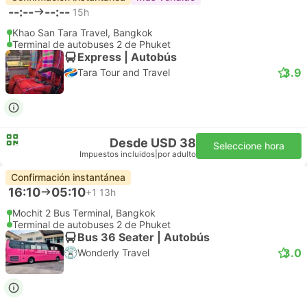
--:--
--:--
15h
Khao San Tara Travel, Bangkok
Terminal de autobuses 2 de Phuket
Express | Autobús
3.9
Tara Tour and Travel
Desde USD 38
Seleccione hora
Impuestos incluidos
|
por adulto
Confirmación instantánea
16:10
05:10
+1
13h
Mochit 2 Bus Terminal, Bangkok
Terminal de autobuses 2 de Phuket
Bus 36 Seater | Autobús
3.0
Wonderly Travel