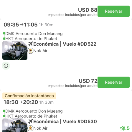
USD 68
Reservar
Impuestos incluidos
|
por adulto
09:35
11:05
1h 30m
DMK Aeropuerto Don Mueang
HKT Aeropuerto de Phuket
Económica | Vuelo #DD522
Nok Air
USD 72
Reservar
Impuestos incluidos
|
por adulto
Confirmación instantánea
18:50
20:20
1h 30m
DMK Aeropuerto Don Mueang
HKT Aeropuerto de Phuket
Económica | Vuelo #DD530
4.5
Nok Air