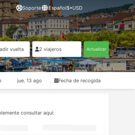
Soporte
Español
$•USD
adir vuelta
2 viajeros
Actualizar
o
jue. 13 ago
Fecha de recogida
plemente consultar aquí: