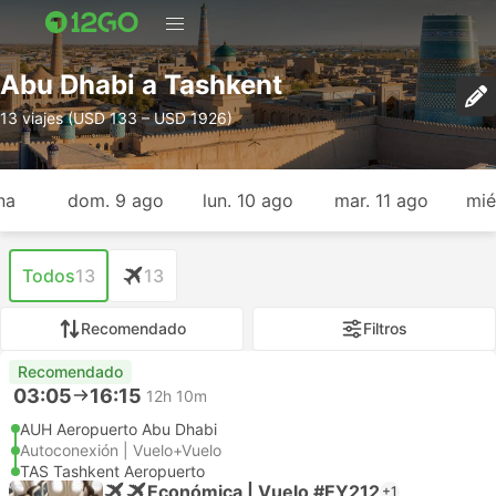
Abu Dhabi a Tashkent
13 viajes (USD 133 – USD 1926)
na
dom. 9 ago
lun. 10 ago
mar. 11 ago
mié
Todos
13
13
Recomendado
Filtros
Recomendado
03:05
16:15
12h 10m
AUH Aeropuerto Abu Dhabi
Autoconexión | Vuelo+Vuelo
TAS Tashkent Aeropuerto
Económica | Vuelo #EY212
+1