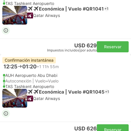
TAS Tashkent Aeropuerto
Económica | Vuelo #QR1041
+1
Qatar Airways
USD 629
Reservar
Impuestos incluidos
|
por adulto
Confirmación instantánea
12:25
01:20
+1
11h 55m
AUH Aeropuerto Abu Dhabi
Autoconexión | Vuelo+Vuelo
TAS Tashkent Aeropuerto
Económica | Vuelo #QR1045
+1
Qatar Airways
USD 626
Reservar