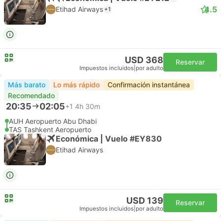
4.5
Etihad Airways
+1
USD 368
Reservar
Impuestos incluidos
|
por adulto
Más barato
Lo más rápido
Confirmación instantánea
Recomendado
20:35
02:05
+1
4h 30m
AUH Aeropuerto Abu Dhabi
TAS Tashkent Aeropuerto
Económica | Vuelo #EY830
Etihad Airways
USD 139
Reservar
Impuestos incluidos
|
por adulto