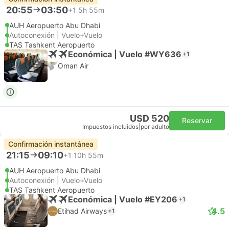
20:55
03:50
+1
5h 55m
AUH Aeropuerto Abu Dhabi
Autoconexión | Vuelo+Vuelo
TAS Tashkent Aeropuerto
Económica | Vuelo #WY636
+1
Oman Air
USD 520
Reservar
Impuestos incluidos
|
por adulto
Confirmación instantánea
21:15
09:10
+1
10h 55m
AUH Aeropuerto Abu Dhabi
Autoconexión | Vuelo+Vuelo
TAS Tashkent Aeropuerto
Económica | Vuelo #EY206
+1
4.5
Etihad Airways
+1