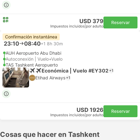
USD 379
Reservar
Impuestos incluidos
|
por adulto
Confirmación instantánea
23:10
08:40
+1
8h 30m
AUH Aeropuerto Abu Dhabi
Autoconexión | Vuelo+Vuelo
TAS Tashkent Aeropuerto
Económica | Vuelo #EY302
+1
Etihad Airways
+1
USD 1926
Reservar
Impuestos incluidos
|
por adulto
Cosas que hacer en Tashkent