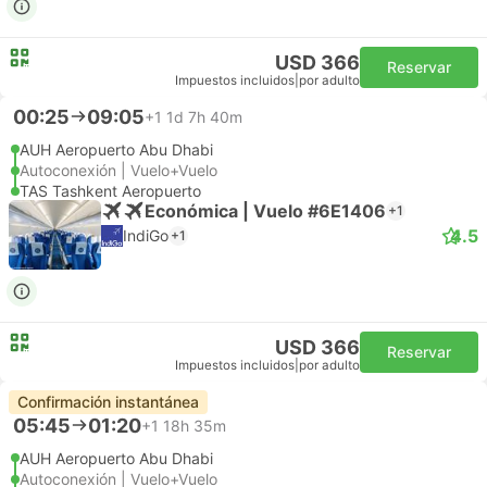
USD 366
Reservar
Impuestos incluidos
|
por adulto
00:25
09:05
+1
1d 7h 40m
AUH Aeropuerto Abu Dhabi
Autoconexión | Vuelo+Vuelo
TAS Tashkent Aeropuerto
Económica | Vuelo #6E1406
+1
4.5
IndiGo
+1
USD 366
Reservar
Impuestos incluidos
|
por adulto
Confirmación instantánea
05:45
01:20
+1
18h 35m
AUH Aeropuerto Abu Dhabi
Autoconexión | Vuelo+Vuelo