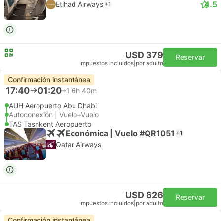
4.5
Etihad Airways
+1
USD 379
Reservar
Impuestos incluidos
|
por adulto
Confirmación instantánea
17:40
01:20
+1
6h 40m
AUH Aeropuerto Abu Dhabi
Autoconexión | Vuelo+Vuelo
TAS Tashkent Aeropuerto
Económica | Vuelo #QR1051
+1
Qatar Airways
USD 626
Reservar
Impuestos incluidos
|
por adulto
Confirmación instantánea