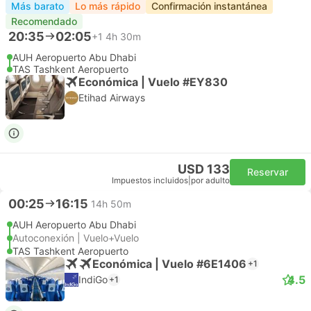
Más barato
Lo más rápido
Confirmación instantánea
Recomendado
20:35
02:05
+1
4h 30m
AUH Aeropuerto Abu Dhabi
TAS Tashkent Aeropuerto
Económica | Vuelo #EY830
Etihad Airways
USD 133
Reservar
Impuestos incluidos
|
por adulto
00:25
16:15
14h 50m
AUH Aeropuerto Abu Dhabi
Autoconexión | Vuelo+Vuelo
TAS Tashkent Aeropuerto
Económica | Vuelo #6E1406
+1
4.5
IndiGo
+1