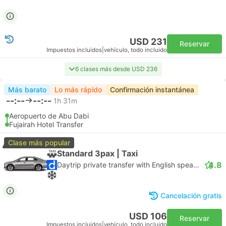
USD 231
Reservar
Impuestos incluidos
|
vehículo, todo incluido
6 clases más desde USD 236
Más barato
Lo más rápido
Confirmación instantánea
--:--
--:--
1h 31m
Aeropuerto de Abu Dabi
Fujairah Hotel Transfer
Clase más popular
Standard 3pax | Taxi
4.8
Daytrip private transfer with English speaking driver
Cancelación gratis
USD 106
Reservar
Impuestos incluidos
|
vehículo, todo incluido