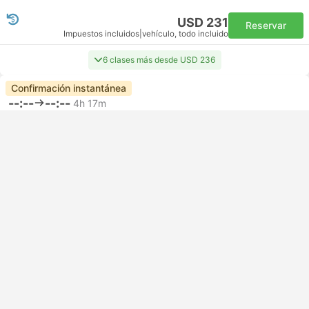
USD 231
Reservar
Impuestos incluidos
|
vehículo, todo incluido
6 clases más desde USD 236
Confirmación instantánea
--:--
--:--
4h 17m
Qasr Al Sarab Transfer, Abu Dhabi
Fujairah Hotel Transfer
Clase más popular
Standard 3pax | Taxi
4.8
Daytrip private transfer with English speaking driver
USD 385
Reservar
Impuestos incluidos
|
vehículo, todo incluido
3 clases más desde USD 419