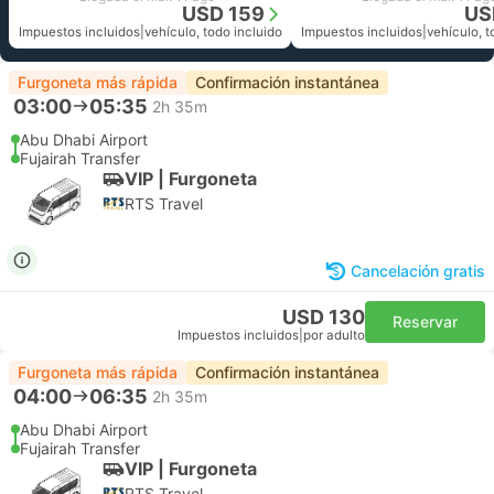
USD 159
US
Impuestos incluidos
|
vehículo, todo incluido
Impuestos incluidos
|
vehículo, t
Furgoneta más rápida
Confirmación instantánea
03:00
05:35
2h 35m
Abu Dhabi Airport
Fujairah Transfer
VIP | Furgoneta
RTS Travel
Cancelación gratis
USD 130
Reservar
Impuestos incluidos
|
por adulto
Furgoneta más rápida
Confirmación instantánea
04:00
06:35
2h 35m
Abu Dhabi Airport
Fujairah Transfer
VIP | Furgoneta
RTS Travel