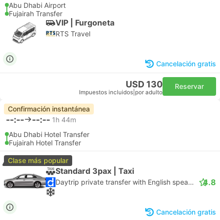
Abu Dhabi Airport
Fujairah Transfer
VIP | Furgoneta
RTS Travel
Cancelación gratis
USD 130
Reservar
Impuestos incluidos
|
por adulto
Confirmación instantánea
--:--
--:--
1h 44m
Abu Dhabi Hotel Transfer
Fujairah Hotel Transfer
Clase más popular
Standard 3pax | Taxi
4.8
Daytrip private transfer with English speaking driver
Cancelación gratis