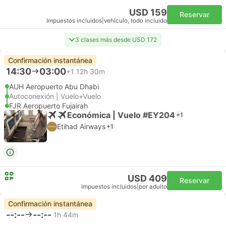
USD 159
Reservar
Impuestos incluidos
|
vehículo, todo incluido
3 clases más desde USD 172
Confirmación instantánea
14:30
03:00
+1
12h 30m
AUH Aeropuerto Abu Dhabi
Autoconexión | Vuelo+Vuelo
FJR Aeropuerto Fujairah
Económica | Vuelo #EY204
+1
Etihad Airways
+1
USD 409
Reservar
Impuestos incluidos
|
por adulto
Confirmación instantánea
--:--
--:--
1h 44m