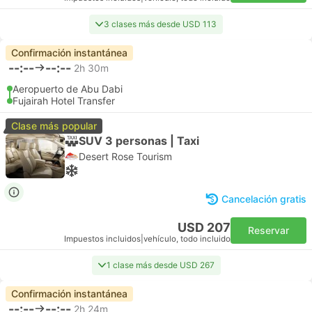
3 clases más desde USD 113
Confirmación instantánea
--:--
--:--
2h 30m
Aeropuerto de Abu Dabi
Fujairah Hotel Transfer
Clase más popular
SUV 3 personas | Taxi
Desert Rose Tourism
Cancelación gratis
USD 207
Reservar
Impuestos incluidos
|
vehículo, todo incluido
1 clase más desde USD 267
Confirmación instantánea
--:--
--:--
2h 24m