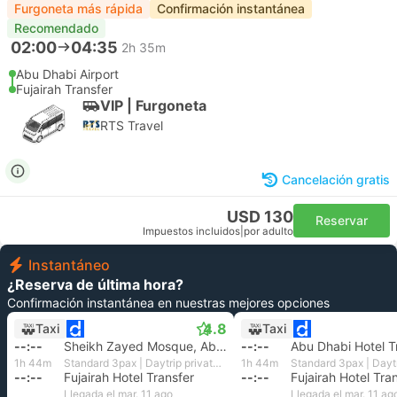
Furgoneta más rápida
Confirmación instantánea
Recomendado
02:00
04:35
2h 35m
Abu Dhabi Airport
Fujairah Transfer
VIP | Furgoneta
RTS Travel
Cancelación gratis
USD 130
Reservar
Impuestos incluidos
|
por adulto
Instantáneo
¿Reserva de última hora?
Confirmación instantánea en nuestras mejores opciones
4.8
Taxi
Taxi
--:--
Sheikh Zayed Mosque, Abu Dhabi
--:--
Abu Dhabi Hotel T
1h 44m
Standard 3pax | Daytrip private transfer with English speaking driver
1h 44m
--:--
Fujairah Hotel Transfer
--:--
Fujairah Hotel Tra
Llegada el mar. 11 ago
Llegada el mar. 11 ag