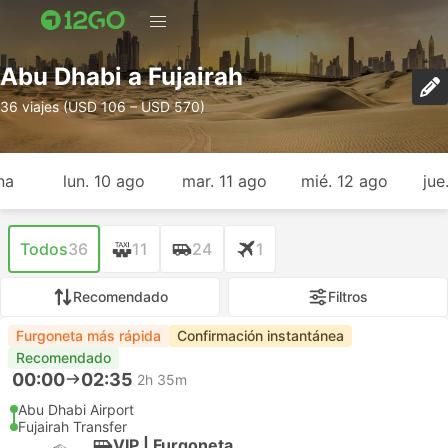
Abu Dhabi a Fujairah
36 viajes (USD 106 – USD 570)
na
lun. 10 ago
mar. 11 ago
mié. 12 ago
jue
Todos
36
11
24
1
Recomendado
Filtros
Furgoneta más rápida
Confirmación instantánea
Recomendado
00:00
02:35
2h 35m
Abu Dhabi Airport
Fujairah Transfer
VIP | Furgoneta