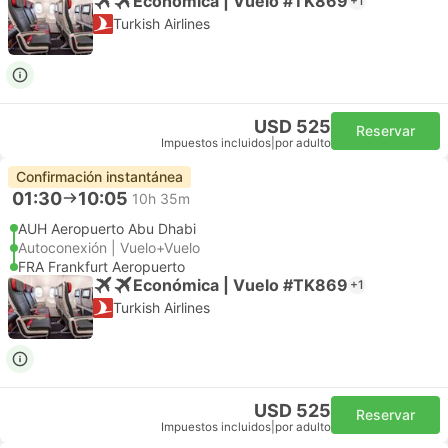
Económica | Vuelo #TK869
+1
Turkish Airlines
USD 525
Reservar
Impuestos incluidos
|
por adulto
Confirmación instantánea
01:30
10:05
10h 35m
AUH Aeropuerto Abu Dhabi
Autoconexión | Vuelo+Vuelo
FRA Frankfurt Aeropuerto
Económica | Vuelo #TK869
+1
Turkish Airlines
USD 525
Reservar
Impuestos incluidos
|
por adulto