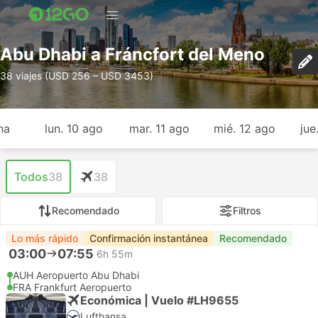
Abu Dhabi a Fráncfort del Meno
38 viajes (USD 256 – USD 3453)
na
lun. 10 ago
mar. 11 ago
mié. 12 ago
jue
Todos
38
38
Recomendado
Filtros
Lo más rápido
Confirmación instantánea
Recomendado
03:00
07:55
6h 55m
AUH Aeropuerto Abu Dhabi
FRA Frankfurt Aeropuerto
Económica | Vuelo #LH9655
Lufthansa