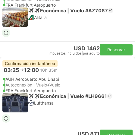
FRA Frankfurt Aeropuerto
Económica | Vuelo #AZ7067
+1
Alitalia
USD 1462
Reservar
Impuestos incluidos
|
por adulto
Confirmación instantánea
03:25
12:00
10h 35m
AUH Aeropuerto Abu Dhabi
Autoconexión | Vuelo+Vuelo
FRA Frankfurt Aeropuerto
Económica | Vuelo #LH9661
+1
Lufthansa
USD 871