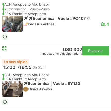
AUH Aeropuerto Abu Dhabi
Autoconexión | Vuelo+Vuelo
FRA Frankfurt Aeropuerto
Económica | Vuelo #PC407
+1
4.4
Pegasus Airlines
USD 302
Reservar
Impuestos incluidos
|
por adulto
Lo más rápido
15:00
19:55
6h 55m
AUH Aeropuerto Abu Dhabi
FRA Frankfurt Aeropuerto
Económica | Vuelo #EY123
Etihad Airways