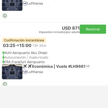
Lufthansa
USD 871
Reservar
Impuestos incluidos
|
por adulto
Confirmación instantánea
03:25
15:00
13h 35m
AUH Aeropuerto Abu Dhabi
Autoconexión | Vuelo+Vuelo
FRA Frankfurt Aeropuerto
Económica | Vuelo #LH9661
+1
Lufthansa
USD 871
Reservar
Impuestos incluidos
|
por adulto