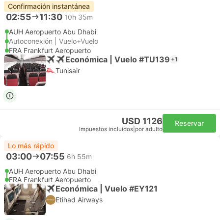
Confirmación instantánea
02:55
11:30
10h 35m
AUH Aeropuerto Abu Dhabi
Autoconexión | Vuelo+Vuelo
FRA Frankfurt Aeropuerto
Económica | Vuelo #TU139
+1
Tunisair
USD 1126
Reservar
Impuestos incluidos
|
por adulto
Lo más rápido
03:00
07:55
6h 55m
AUH Aeropuerto Abu Dhabi
FRA Frankfurt Aeropuerto
Económica | Vuelo #EY121
Etihad Airways