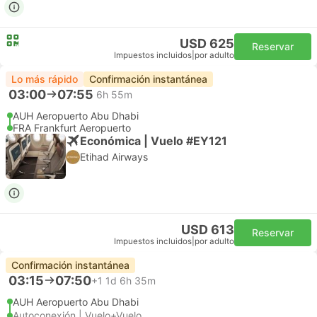
USD 625
Reservar
Impuestos incluidos
|
por adulto
Lo más rápido
Confirmación instantánea
03:00
07:55
6h 55m
AUH Aeropuerto Abu Dhabi
FRA Frankfurt Aeropuerto
Económica | Vuelo #EY121
Etihad Airways
USD 613
Reservar
Impuestos incluidos
|
por adulto
Confirmación instantánea
03:15
07:50
+1
1d 6h 35m
AUH Aeropuerto Abu Dhabi
Autoconexión | Vuelo+Vuelo