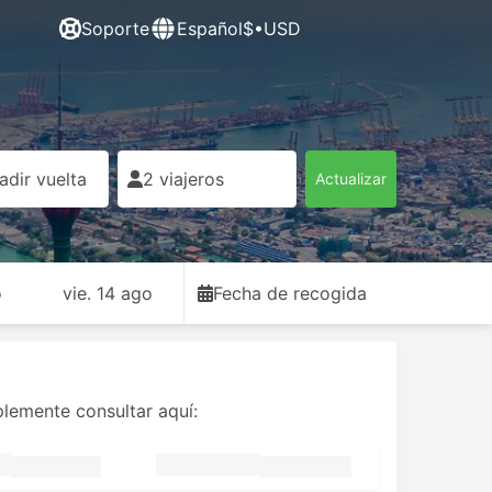
Soporte
Español
$•USD
adir vuelta
2 viajeros
Actualizar
o
vie. 14 ago
Fecha de recogida
plemente consultar aquí: