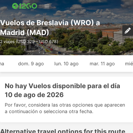
Vuelos de Breslavia (WRO) a
Madrid (MAD)
2 viajes (USD 329 – USD 678)
na
dom. 9 ago
lun. 10 ago
mar. 11 ago
mié
No hay Vuelos disponible para el día
10 de ago de 2026
Por favor, considera las otras opciones que aparecen
a continuación o selecciona otra fecha.
Alternative travel options for this route