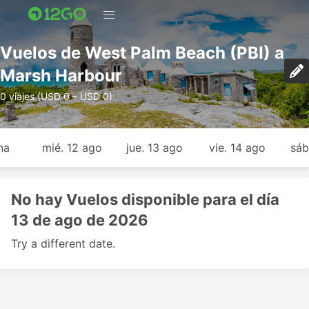
Vuelos de West Palm Beach (PBI) a
Marsh Harbour
0 viajes (USD 0 – USD 0)
na
mié. 12 ago
jue. 13 ago
vie. 14 ago
sáb
No hay Vuelos disponible para el día
13 de ago de 2026
Try a different date.