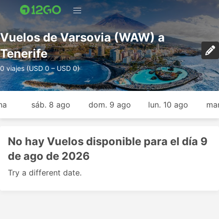
Vuelos de Varsovia (WAW) a
Tenerife
0 viajes (USD 0 – USD 0)
na
sáb. 8 ago
dom. 9 ago
lun. 10 ago
mar
No hay Vuelos disponible para el día 9
de ago de 2026
Try a different date.