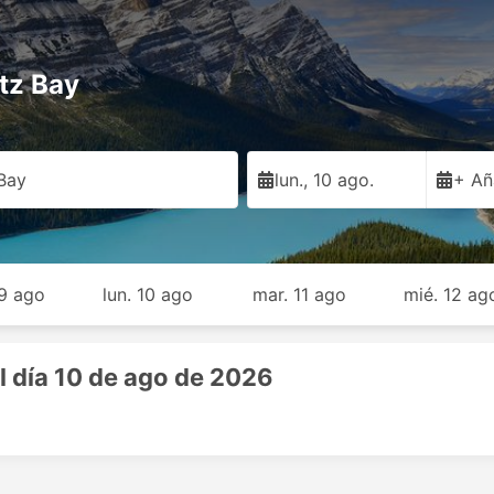
tz Bay
Bay
lun., 10 ago.
+ Añ
9 ago
lun. 10 ago
mar. 11 ago
mié. 12 ag
l día 10 de ago de 2026