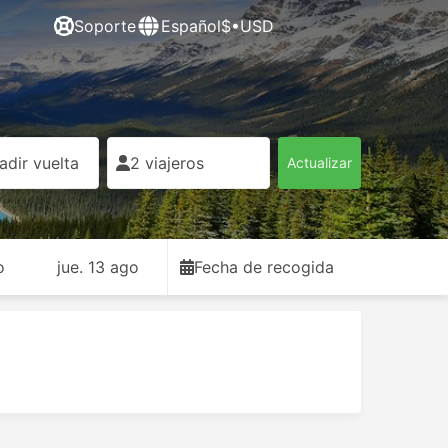
Soporte
Español
$•USD
adir vuelta
2 viajeros
Actualizar
o
jue. 13 ago
Fecha de recogida