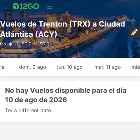
Vuelos de Trenton (TRX) a Ciudad
Atlántica (ACY)
0 viajes (USD 0 – USD 0)
na
dom. 9 ago
lun. 10 ago
mar. 11 ago
mié
No hay Vuelos disponible para el día
10 de ago de 2026
Try a different date.