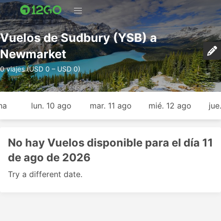
Vuelos de Sudbury (YSB) a
Newmarket
0 viajes (USD 0 – USD 0)
na
lun. 10 ago
mar. 11 ago
mié. 12 ago
jue
No hay Vuelos disponible para el día 11
de ago de 2026
Try a different date.