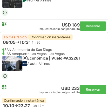
Frontier Airlines
USD 189
Reservar
Impuestos incluidos
|
por adulto
Lo más rápido
Confirmación instantánea
09:05
10:31
1h 26m
SAN Aeropuerto de San Diego
LAS Aeropuerto Las Vegas, Las Vegas
Económica | Vuelo #AS2281
Alaska Airlines
USD 233
Reservar
Impuestos incluidos
|
por adulto
Confirmación instantánea
10:10
23:27
13h 17m