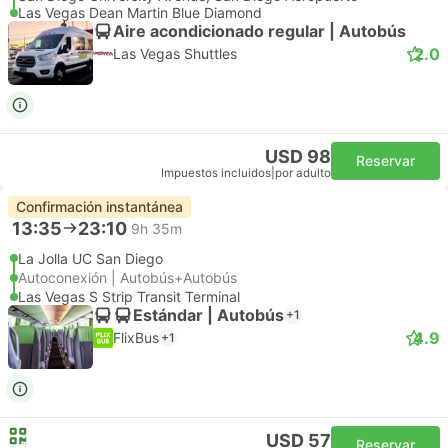
Las Vegas Dean Martin Blue Diamond
Aire acondicionado regular | Autobús
2.0
Las Vegas Shuttles
USD 98
Reservar
Impuestos incluidos
|
por adulto
Confirmación instantánea
13:35
23:10
9h 35m
La Jolla UC San Diego
Autoconexión | Autobús+Autobús
Las Vegas S Strip Transit Terminal
Estándar | Autobús
+1
4.9
FlixBus
+1
USD 57
Reservar