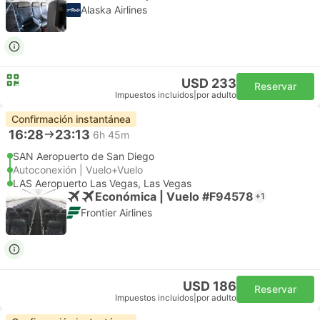
Alaska Airlines
USD 233
Reservar
Impuestos incluidos
|
por adulto
Confirmación instantánea
16:28
23:13
6h 45m
SAN Aeropuerto de San Diego
Autoconexión | Vuelo+Vuelo
LAS Aeropuerto Las Vegas, Las Vegas
Económica | Vuelo #F94578
+1
Frontier Airlines
USD 186
Reservar
Impuestos incluidos
|
por adulto