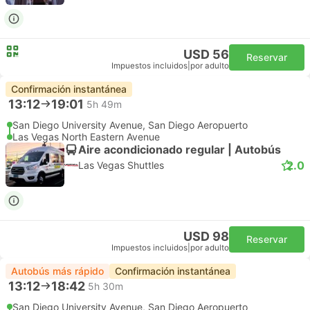
USD 56
Reservar
Impuestos incluidos
|
por adulto
Confirmación instantánea
13:12
19:01
5h 49m
San Diego University Avenue, San Diego Aeropuerto
Las Vegas North Eastern Avenue
Aire acondicionado regular | Autobús
2.0
Las Vegas Shuttles
USD 98
Reservar
Impuestos incluidos
|
por adulto
Autobús más rápido
Confirmación instantánea
13:12
18:42
5h 30m
San Diego University Avenue, San Diego Aeropuerto