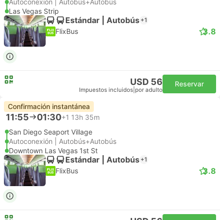
Autoconexión | Autobús+Autobús
Las Vegas Strip
Estándar | Autobús
+1
3.8
FlixBus
USD 56
Reservar
Impuestos incluidos
|
por adulto
Confirmación instantánea
11:55
01:30
+1
13h 35m
San Diego Seaport Village
Autoconexión | Autobús+Autobús
Downtown Las Vegas 1st St
Estándar | Autobús
+1
3.8
FlixBus