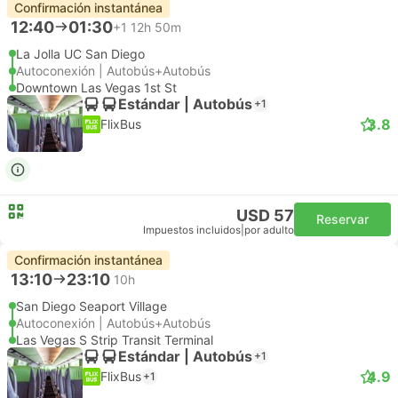
Confirmación instantánea
12:40
01:30
+1
12h 50m
La Jolla UC San Diego
Autoconexión | Autobús+Autobús
Downtown Las Vegas 1st St
Estándar | Autobús
+1
3.8
FlixBus
USD 57
Reservar
Impuestos incluidos
|
por adulto
Confirmación instantánea
13:10
23:10
10h
San Diego Seaport Village
Autoconexión | Autobús+Autobús
Las Vegas S Strip Transit Terminal
Estándar | Autobús
+1
4.9
FlixBus
+1