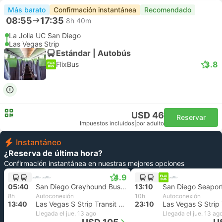
Más barato
Confirmación instantánea
Recomendado
08:55
17:35
8h 40m
La Jolla UC San Diego
Las Vegas Strip
Estándar | Autobús
3.8
FlixBus
USD 46
Reservar
Impuestos incluidos
|
por adulto
Instantáneo
¿Reserva de última hora?
Confirmación instantánea en nuestras mejores opciones
4.9
05:40
San Diego Greyhound Bus Stop, San Diego Aeropuerto
13:10
San Diego Seaport
8h
Autoconexión
10h
Autoconexión
13:40
Las Vegas S Strip Transit Terminal
23:10
Llegada el jue. 13 ago
Llegada el jue. 13 ag