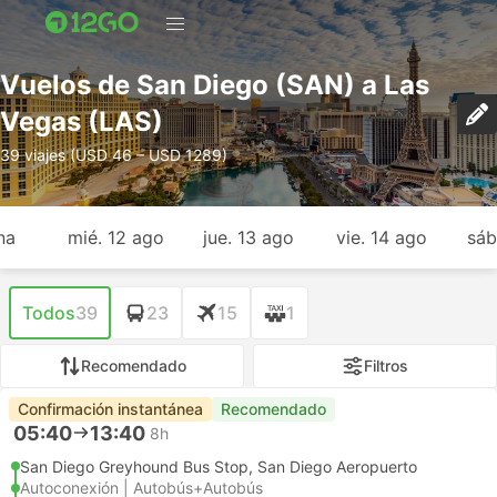
Vuelos de San Diego (SAN) a Las
Vegas (LAS)
39 viajes (USD 46 – USD 1289)
na
mié. 12 ago
jue. 13 ago
vie. 14 ago
sáb
Todos
39
23
15
1
Recomendado
Filtros
Confirmación instantánea
Recomendado
05:40
13:40
8h
San Diego Greyhound Bus Stop, San Diego Aeropuerto
Autoconexión | Autobús+Autobús