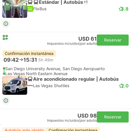
Estándar | Autobús
+1
3.8
FlixBus
USD 61
Reservar
Impuestos incluidos
|
por adulto
Confirmación instantánea
09:42
15:31
5h 49m
San Diego University Avenue, San Diego Aeropuerto
Las Vegas North Eastern Avenue
Aire acondicionado regular | Autobús
2.0
Las Vegas Shuttles
USD 98
Reservar
Impuestos incluidos
|
por adulto
Autobús más rápido
Confirmación instantánea