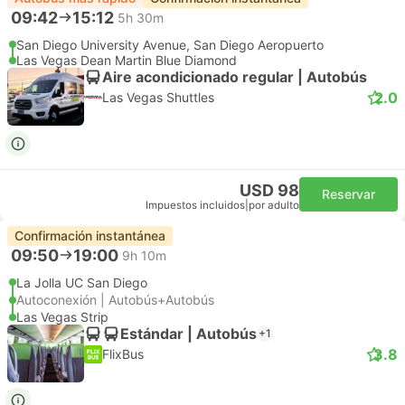
09:42
15:12
5h 30m
San Diego University Avenue, San Diego Aeropuerto
Las Vegas Dean Martin Blue Diamond
Aire acondicionado regular | Autobús
2.0
Las Vegas Shuttles
USD 98
Reservar
Impuestos incluidos
|
por adulto
Confirmación instantánea
09:50
19:00
9h 10m
La Jolla UC San Diego
Autoconexión | Autobús+Autobús
Las Vegas Strip
Estándar | Autobús
+1
3.8
FlixBus