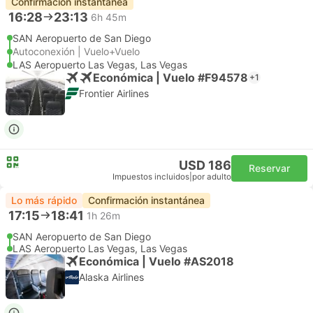
Confirmación instantánea
16:28
23:13
6h 45m
SAN Aeropuerto de San Diego
Autoconexión | Vuelo+Vuelo
LAS Aeropuerto Las Vegas, Las Vegas
Económica | Vuelo #F94578
+1
Frontier Airlines
USD 186
Reservar
Impuestos incluidos
|
por adulto
Lo más rápido
Confirmación instantánea
17:15
18:41
1h 26m
SAN Aeropuerto de San Diego
LAS Aeropuerto Las Vegas, Las Vegas
Económica | Vuelo #AS2018
Alaska Airlines