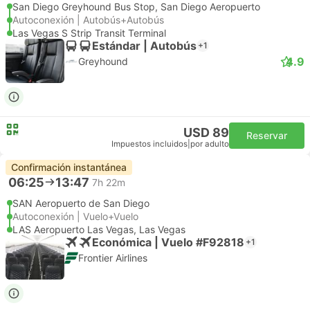
San Diego Greyhound Bus Stop, San Diego Aeropuerto
Autoconexión | Autobús+Autobús
Las Vegas S Strip Transit Terminal
Estándar | Autobús
+1
4.9
Greyhound
USD 89
Reservar
Impuestos incluidos
|
por adulto
Confirmación instantánea
06:25
13:47
7h 22m
SAN Aeropuerto de San Diego
Autoconexión | Vuelo+Vuelo
LAS Aeropuerto Las Vegas, Las Vegas
Económica | Vuelo #F92818
+1
Frontier Airlines