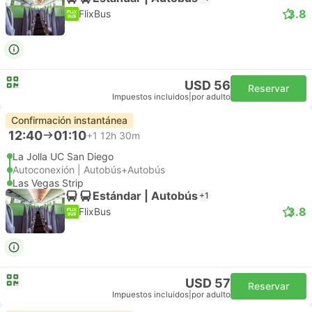
3.8
FlixBus
USD 56
Reservar
Impuestos incluidos
|
por adulto
Confirmación instantánea
12:40
01:10
+1
12h 30m
La Jolla UC San Diego
Autoconexión | Autobús+Autobús
Las Vegas Strip
Estándar | Autobús
+1
3.8
FlixBus
USD 57
Reservar
Impuestos incluidos
|
por adulto