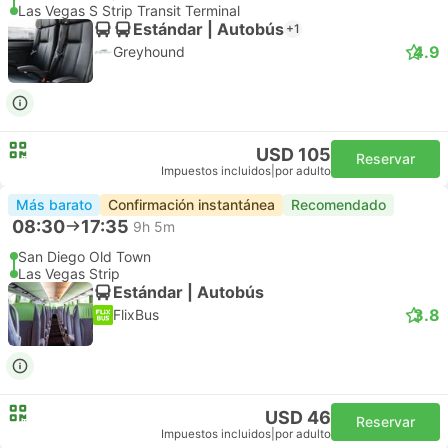
Las Vegas S Strip Transit Terminal
Estándar | Autobús
+1
4.9
Greyhound
USD 105
Reservar
Impuestos incluidos
|
por adulto
Más barato
Confirmación instantánea
Recomendado
08:30
17:35
9h 5m
San Diego Old Town
Las Vegas Strip
Estándar | Autobús
3.8
FlixBus
USD 46
Reservar
Impuestos incluidos
|
por adulto