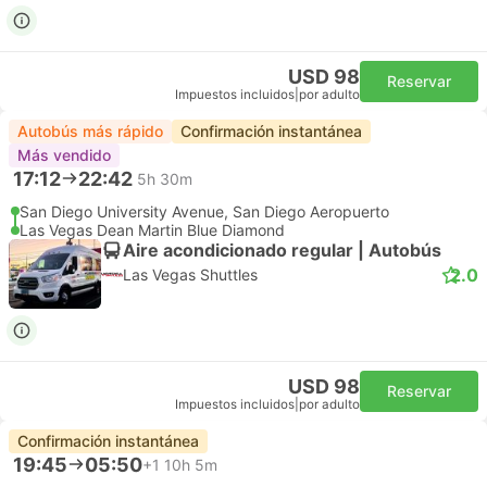
USD 98
Reservar
Impuestos incluidos
|
por adulto
Autobús más rápido
Confirmación instantánea
Más vendido
17:12
22:42
5h 30m
San Diego University Avenue, San Diego Aeropuerto
Las Vegas Dean Martin Blue Diamond
Aire acondicionado regular | Autobús
2.0
Las Vegas Shuttles
USD 98
Reservar
Impuestos incluidos
|
por adulto
Confirmación instantánea
19:45
05:50
+1
10h 5m