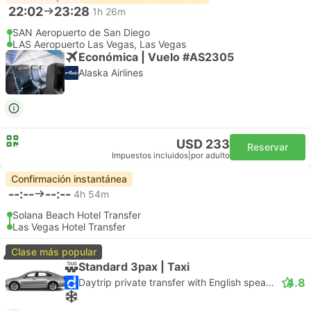
22:02
23:28
1h 26m
SAN Aeropuerto de San Diego
LAS Aeropuerto Las Vegas, Las Vegas
Económica | Vuelo #AS2305
Alaska Airlines
USD 233
Reservar
Impuestos incluidos
|
por adulto
Confirmación instantánea
--:--
--:--
4h 54m
Solana Beach Hotel Transfer
Las Vegas Hotel Transfer
Clase más popular
Standard 3pax | Taxi
4.8
Daytrip private transfer with English speaking driver