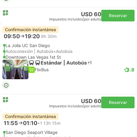
USD 60
Reservar
Impuestos incluidos
|
por adulto
Confirmación instantánea
09:50
19:20
9h 30m
La Jolla UC San Diego
Autoconexión | Autobús+Autobús
Downtown Las Vegas 1st St
Estándar | Autobús
+1
3.8
FlixBus
USD 60
Reservar
Impuestos incluidos
|
por adulto
Confirmación instantánea
11:55
01:10
+1
13h 15m
San Diego Seaport Village