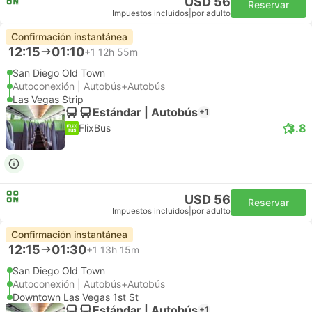
USD 56
Reservar
Impuestos incluidos
|
por adulto
Confirmación instantánea
12:15
01:10
+1
12h 55m
San Diego Old Town
Autoconexión | Autobús+Autobús
Las Vegas Strip
Estándar | Autobús
+1
3.8
FlixBus
USD 56
Reservar
Impuestos incluidos
|
por adulto
Confirmación instantánea
12:15
01:30
+1
13h 15m
San Diego Old Town
Autoconexión | Autobús+Autobús
Downtown Las Vegas 1st St
Estándar | Autobús
+1