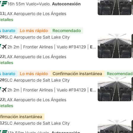
16h 55m Vuelo+Vuelo.
Autoconexión
11
LAX Aeropuerto de Los Ángeles
etalles
 barato
Lo más rápido
Recomendado
20
SLC Aeropuerto de Salt Lake City
2h 2m
| Frontier Airlines
|
Vuelo #F94129
|
Económica
22
LAX Aeropuerto de Los Ángeles
etalles
 barato
Lo más rápido
Confirmación instantánea
Recomendad
20
SLC Aeropuerto de Salt Lake City
2h 2m
| Frontier Airlines
|
Vuelo #F94129
|
Económica
22
LAX Aeropuerto de Los Ángeles
etalles
firmación instantánea
12
SLC Aeropuerto de Salt Lake City
11h 59m Vuelo+Vuelo.
Autoconexión