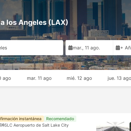
 a los Angeles (LAX)
les
mar., 11 ago.
+ Añ
10 ago
mar. 11 ago
mié. 12 ago
jue. 13 ag
firmación instantánea
Recomendado
16
SLC Aeropuerto de Salt Lake City