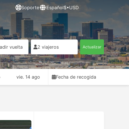
Soporte
Español
$•USD
adir vuelta
2 viajeros
Actualizar
o
vie. 14 ago
Fecha de recogida