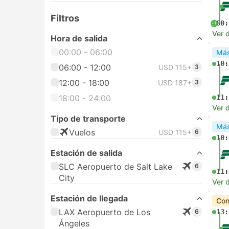
Filtros
00:
+1
Ver d
Hora de salida
00:00 - 06:00
Más
10:
06:00 - 12:00
USD 115+
3
12:00 - 18:00
USD 187+
3
18:00 - 24:00
11:
Ver d
Tipo de transporte
Más
Vuelos
USD 115+
6
10:
Estación de salida
SLC Aeropuerto de Salt Lake
6
11:
City
Ver d
Estación de llegada
Con
LAX Aeropuerto de Los
6
13:
Ángeles