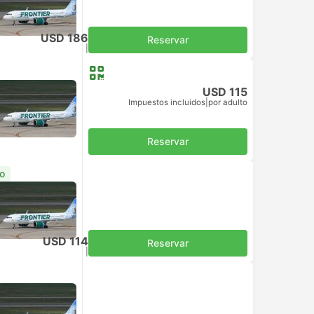
USD 186
Reservar
Impuestos incluidos
|
por adulto
USD 115
Impuestos incluidos
|
por adulto
Reservar
o
USD 114
Reservar
Impuestos incluidos
|
por adulto