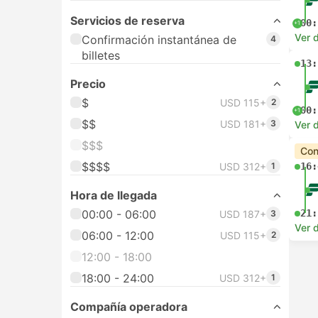
Servicios de reserva
00:
+1
Ver d
Confirmación instantánea de
4
billetes
13:
Precio
$
USD 115+
2
00:
+1
$$
USD 181+
3
Ver d
$$$
Con
$$$$
USD 312+
1
16:
Hora de llegada
00:00 - 06:00
21:
USD 187+
3
Ver d
06:00 - 12:00
USD 115+
2
12:00 - 18:00
18:00 - 24:00
USD 312+
1
Compañía operadora