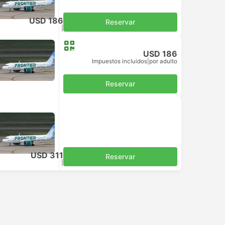
USD 186
Reservar
Impuestos incluidos
|
por adulto
USD 186
Impuestos incluidos
|
por adulto
Reservar
USD 311
Reservar
Impuestos incluidos
|
por adulto