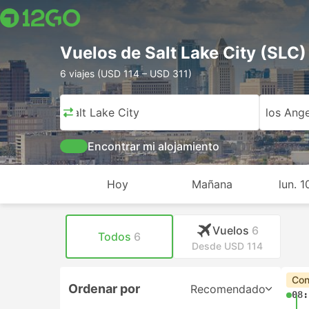
Vuelos de Salt Lake City (SLC)
6 viajes (USD 114 – USD 311)
Salt Lake City
los Ange
Encontrar mi alojamiento
Hoy
Mañana
lun. 
Vuelos
6
Todos
6
Desde USD 114
Con
Ordenar por
Recomendado
08: