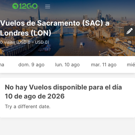
Vuelos de Sacramento (SAC) a
Londres (LON)
0 viajes (USD 0 – USD 0)
na
dom. 9 ago
lun. 10 ago
mar. 11 ago
mié
No hay Vuelos disponible para el día
10 de ago de 2026
Try a different date.