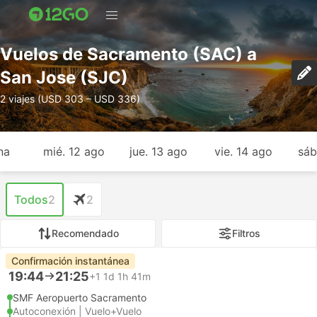
Vuelos de Sacramento (SAC) a
San Jose (SJC)
2 viajes (USD 303 – USD 336)
na
mié. 12 ago
jue. 13 ago
vie. 14 ago
sáb
Todos
2
2
Recomendado
Filtros
Confirmación instantánea
19:44
21:25
+1
1d 1h 41m
SMF Aeropuerto Sacramento
Autoconexión | Vuelo+Vuelo