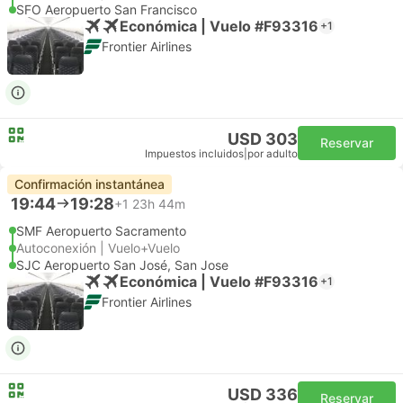
SFO Aeropuerto San Francisco
Económica | Vuelo #F93316
+1
Frontier Airlines
USD 303
Reservar
Impuestos incluidos
|
por adulto
Confirmación instantánea
19:44
19:28
+1
23h 44m
SMF Aeropuerto Sacramento
Autoconexión | Vuelo+Vuelo
SJC Aeropuerto San José, San Jose
Económica | Vuelo #F93316
+1
Frontier Airlines
USD 336
Reservar