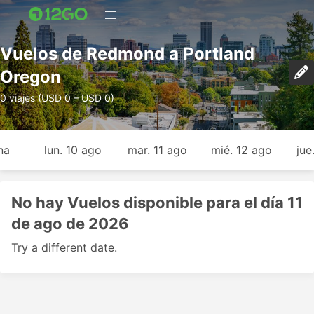
Vuelos de Redmond a Portland
Oregon
0 viajes (USD 0 – USD 0)
na
lun. 10 ago
mar. 11 ago
mié. 12 ago
jue
No hay Vuelos disponible para el día 11
de ago de 2026
Try a different date.