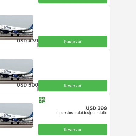
USD 439
Reservar
Impuestos incluidos
|
por adulto
USD 600
Reservar
Impuestos incluidos
|
por adulto
USD 299
Impuestos incluidos
|
por adulto
Reservar