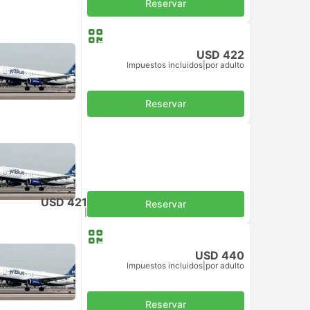
Reservar
USD 422
Impuestos incluidos
|
por adulto
Reservar
USD 421
Reservar
Impuestos incluidos
|
por adulto
USD 440
Impuestos incluidos
|
por adulto
Reservar