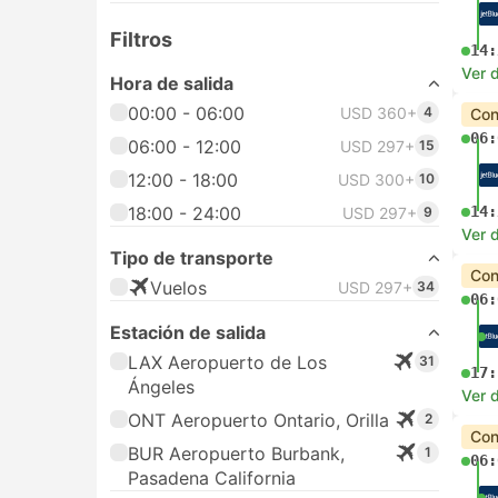
Filtros
14:
Ver d
Hora de salida
00:00 - 06:00
USD 360+
4
Con
06:
06:00 - 12:00
USD 297+
15
12:00 - 18:00
USD 300+
10
18:00 - 24:00
14:
USD 297+
9
Ver d
Tipo de transporte
Con
Vuelos
USD 297+
34
06:
Estación de salida
LAX Aeropuerto de Los
31
17:
Ángeles
Ver d
ONT Aeropuerto Ontario, Orilla
2
Con
BUR Aeropuerto Burbank,
1
06:
Pasadena California