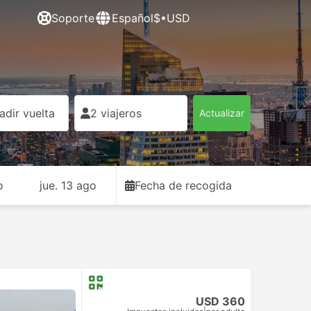
Soporte
Español
$•USD
adir vuelta
2 viajeros
Actualizar
o
jue. 13 ago
Fecha de recogida
USD 360