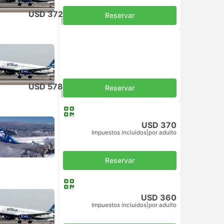
USD 372
Reservar
Impuestos incluidos
|
por adulto
USD 578
Reservar
Impuestos incluidos
|
por adulto
USD 370
Impuestos incluidos
|
por adulto
Reservar
USD 360
Impuestos incluidos
|
por adulto