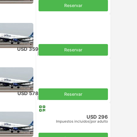
Reservar
USD 359
Reservar
Impuestos incluidos
|
por adulto
USD 578
Reservar
Impuestos incluidos
|
por adulto
USD 296
Impuestos incluidos
|
por adulto