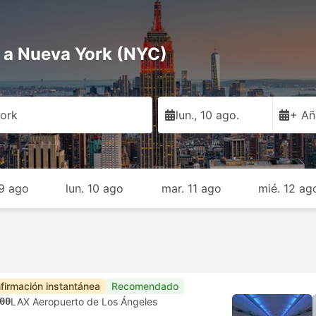
a a Nueva York (NYC)
ork
lun., 10 ago.
+ Añ
9 ago
lun. 10 ago
mar. 11 ago
mié. 12 ag
firmación instantánea
Recomendado
00
LAX Aeropuerto de Los Ángeles