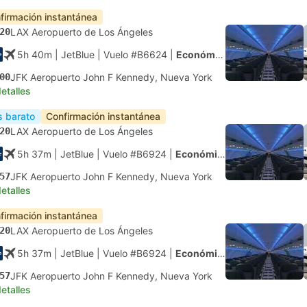
firmación instantánea
20
LAX Aeropuerto de Los Ángeles
5h 40m
| JetBlue
|
Vuelo #B6624
|
Económica
00
JFK Aeropuerto John F Kennedy, Nueva York
etalles
 barato
Confirmación instantánea
20
LAX Aeropuerto de Los Ángeles
5h 37m
| JetBlue
|
Vuelo #B6924
|
Económica
57
JFK Aeropuerto John F Kennedy, Nueva York
etalles
firmación instantánea
20
LAX Aeropuerto de Los Ángeles
5h 37m
| JetBlue
|
Vuelo #B6924
|
Económica
57
JFK Aeropuerto John F Kennedy, Nueva York
etalles