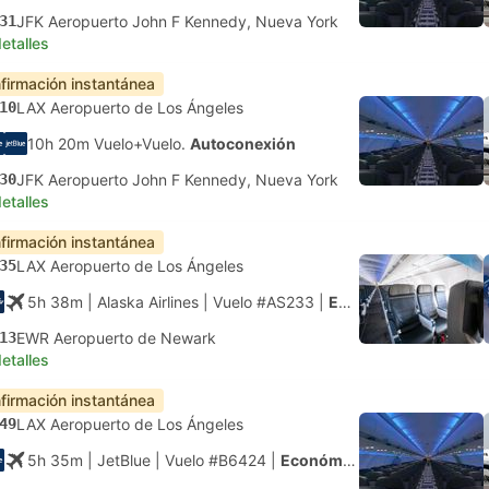
31
JFK Aeropuerto John F Kennedy, Nueva York
etalles
firmación instantánea
10
LAX Aeropuerto de Los Ángeles
10h 20m Vuelo+Vuelo.
Autoconexión
30
JFK Aeropuerto John F Kennedy, Nueva York
etalles
firmación instantánea
35
LAX Aeropuerto de Los Ángeles
5h 38m
| Alaska Airlines
|
Vuelo #AS233
|
Económica
13
EWR Aeropuerto de Newark
etalles
firmación instantánea
49
LAX Aeropuerto de Los Ángeles
5h 35m
| JetBlue
|
Vuelo #B6424
|
Económica