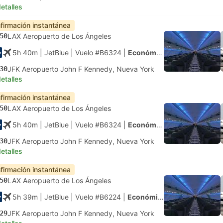
etalles
firmación instantánea
50
LAX Aeropuerto de Los Ángeles
5h 40m
| JetBlue
|
Vuelo #B6324
|
Económica
30
JFK Aeropuerto John F Kennedy, Nueva York
etalles
firmación instantánea
50
LAX Aeropuerto de Los Ángeles
5h 40m
| JetBlue
|
Vuelo #B6324
|
Económica
30
JFK Aeropuerto John F Kennedy, Nueva York
etalles
firmación instantánea
50
LAX Aeropuerto de Los Ángeles
5h 39m
| JetBlue
|
Vuelo #B6224
|
Económica
29
JFK Aeropuerto John F Kennedy, Nueva York