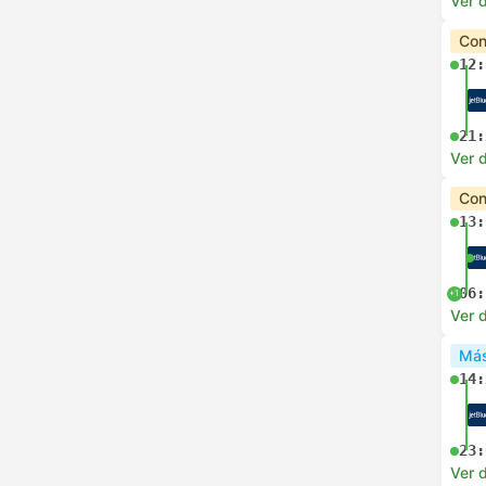
Ver d
Con
12:
21:
Ver d
Con
13:
06:
+1
Ver d
Más
14:
23:
Ver d