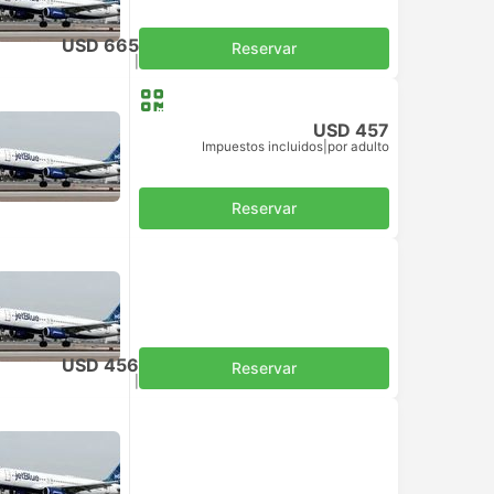
USD 665
Reservar
Impuestos incluidos
|
por adulto
USD 457
Impuestos incluidos
|
por adulto
Reservar
USD 456
Reservar
Impuestos incluidos
|
por adulto