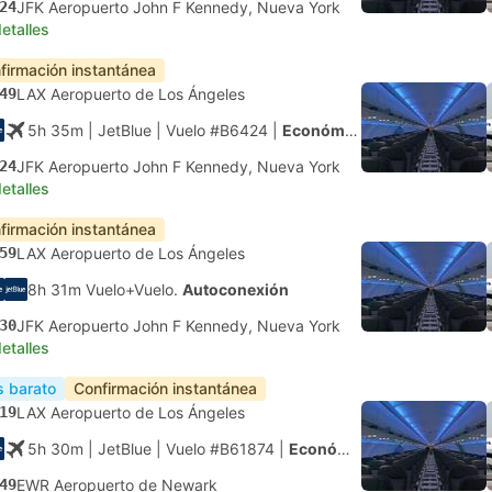
24
JFK Aeropuerto John F Kennedy, Nueva York
etalles
firmación instantánea
49
LAX Aeropuerto de Los Ángeles
5h 35m
| JetBlue
|
Vuelo #B6424
|
Económica
24
JFK Aeropuerto John F Kennedy, Nueva York
etalles
firmación instantánea
59
LAX Aeropuerto de Los Ángeles
8h 31m Vuelo+Vuelo.
Autoconexión
30
JFK Aeropuerto John F Kennedy, Nueva York
etalles
 barato
Confirmación instantánea
19
LAX Aeropuerto de Los Ángeles
5h 30m
| JetBlue
|
Vuelo #B61874
|
Económica
49
EWR Aeropuerto de Newark