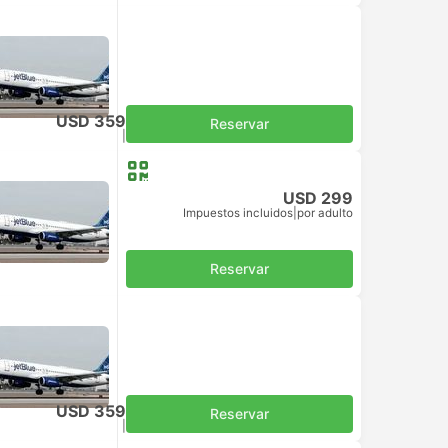
USD 359
Reservar
Impuestos incluidos
|
por adulto
USD 299
Impuestos incluidos
|
por adulto
Reservar
USD 359
Reservar
Impuestos incluidos
|
por adulto