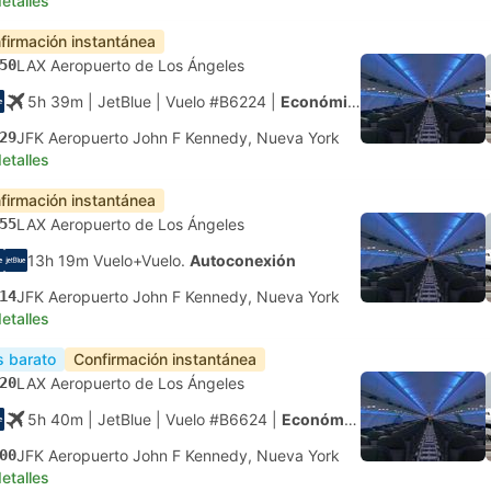
etalles
firmación instantánea
50
LAX Aeropuerto de Los Ángeles
5h 39m
| JetBlue
|
Vuelo #B6224
|
Económica
29
JFK Aeropuerto John F Kennedy, Nueva York
etalles
firmación instantánea
55
LAX Aeropuerto de Los Ángeles
13h 19m Vuelo+Vuelo.
Autoconexión
14
JFK Aeropuerto John F Kennedy, Nueva York
etalles
 barato
Confirmación instantánea
20
LAX Aeropuerto de Los Ángeles
5h 40m
| JetBlue
|
Vuelo #B6624
|
Económica
00
JFK Aeropuerto John F Kennedy, Nueva York
etalles