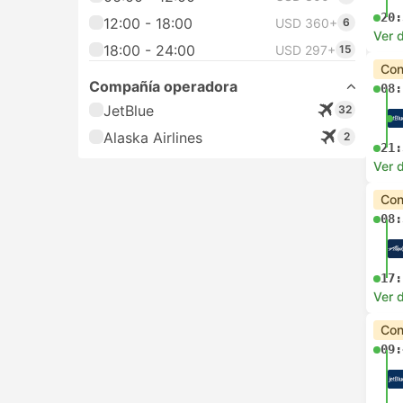
20:
12:00 - 18:00
USD 360+
6
Ver d
18:00 - 24:00
USD 297+
15
Con
Compañía operadora
08:
JetBlue
32
Alaska Airlines
2
21:
Ver d
Con
08:
17:
Ver d
Con
09: