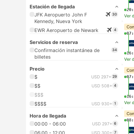
Estación de llegada
20:
JFK Aeropuerto John F
30
Ver d
Kennedy, Nueva York
Con
EWR Aeropuerto de Newark
4
07:
Servicios de reserva
Confirmación instantánea de
34
16:
billetes
Ver d
Precio
Con
$
USD 297+
29
07:
$$
USD 508+
4
$$$
16:
Ver d
$$$$
USD 930+
1
Con
Hora de llegada
08:
00:00 - 06:00
USD 297+
6
06:00 - 12:00
USD 300+
7