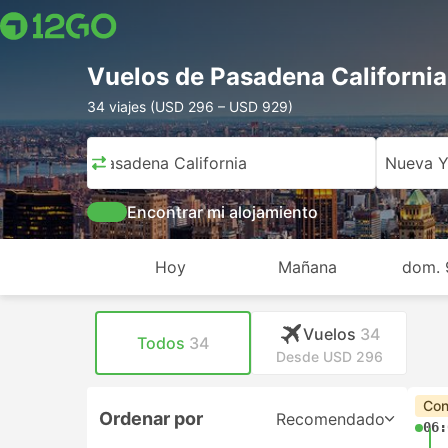
Vuelos de Pasadena Californi
34 viajes (USD 296 – USD 929)
Pasadena California
Nueva Y
Encontrar mi alojamiento
Hoy
Mañana
dom. 
Vuelos
34
Todos
34
Desde USD 296
Con
Ordenar por
Recomendado
06: