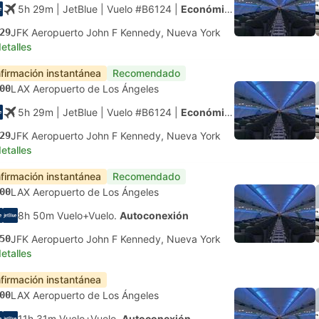
5h 29m
| JetBlue
|
Vuelo #B6124
|
Económica
29
JFK Aeropuerto John F Kennedy, Nueva York
etalles
firmación instantánea
Recomendado
00
LAX Aeropuerto de Los Ángeles
5h 29m
| JetBlue
|
Vuelo #B6124
|
Económica
29
JFK Aeropuerto John F Kennedy, Nueva York
etalles
firmación instantánea
Recomendado
00
LAX Aeropuerto de Los Ángeles
8h 50m Vuelo+Vuelo.
Autoconexión
50
JFK Aeropuerto John F Kennedy, Nueva York
etalles
firmación instantánea
00
LAX Aeropuerto de Los Ángeles
11h 31m Vuelo+Vuelo.
Autoconexión