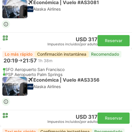
Económica | Vuelo #AS3081
Alaska Airlines
USD 317
Reservar
Impuestos incluidos
|
por adulto
Lo más rápido
Confirmación instantánea
Recomendado
20:19
21:57
1h 38m
SFO Aeropuerto San Francisco
PSP Aeropuerto Palm Springs
Económica | Vuelo #AS3356
Alaska Airlines
USD 317
Reservar
Impuestos incluidos
|
por adulto
Taxi más rápido
Confirmación instantánea
Recomendado