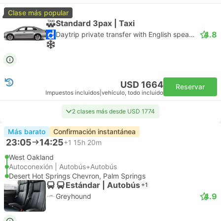
Clase más popular
Standard 3pax | Taxi
4.8
Daytrip private transfer with English speaking driver
USD 1664
Reservar
Impuestos incluidos
|
vehículo, todo incluido
2 clases más desde USD 1774
Más barato
Confirmación instantánea
23:05
14:25
+1
15h 20m
West Oakland
Autoconexión | Autobús+Autobús
Desert Hot Springs Chevron, Palm Springs
Estándar | Autobús
+1
4.9
Greyhound