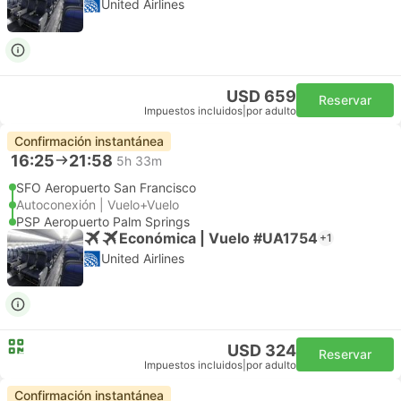
United Airlines
USD 659
Reservar
Impuestos incluidos
|
por adulto
Confirmación instantánea
16:25
21:58
5h 33m
SFO Aeropuerto San Francisco
Autoconexión | Vuelo+Vuelo
PSP Aeropuerto Palm Springs
Económica | Vuelo #UA1754
+1
United Airlines
USD 324
Reservar
Impuestos incluidos
|
por adulto
Confirmación instantánea