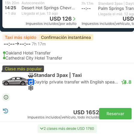
15h 20m
Autoconexión
7h 17m
14:25
Desert Hot Springs Chevron, Palm Springs
--:--
Palm Springs Tran
+ 1 día
Llegada el jue. 13 ago
Llegada el mié. 12 ag
USD 126
USD
Impuestos incluidos
|
por adulto
Impuestos incluidos
|
vehículo, t
Taxi más rápido
Confirmación instantánea
--:--
--:--
7h 17m
Oakland Hotel Transfer
Cathedral City Hotel Transfer
Clase más popular
Standard 3pax | Taxi
4.8
Daytrip private transfer with English speaking driver
USD 1652
Reservar
Impuestos incluidos
|
vehículo, todo incluido
2 clases más desde USD 1760