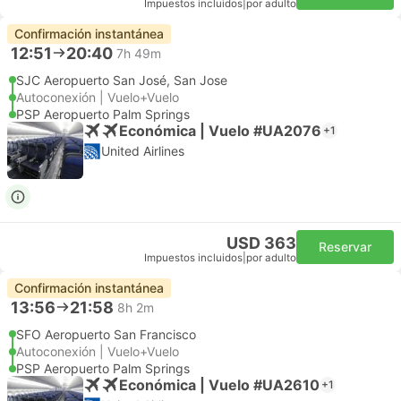
Impuestos incluidos
|
por adulto
Confirmación instantánea
12:51
20:40
7h 49m
SJC Aeropuerto San José, San Jose
Autoconexión | Vuelo+Vuelo
PSP Aeropuerto Palm Springs
Económica | Vuelo #UA2076
+1
United Airlines
USD 363
Reservar
Impuestos incluidos
|
por adulto
Confirmación instantánea
13:56
21:58
8h 2m
SFO Aeropuerto San Francisco
Autoconexión | Vuelo+Vuelo
PSP Aeropuerto Palm Springs
Económica | Vuelo #UA2610
+1