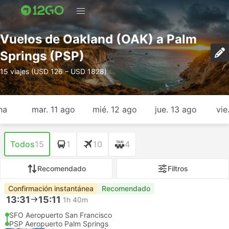
Vuelos de Oakland (OAK) a Palm
Springs (PSP)
15 viajes (USD 126 – USD 1828)
na
mar. 11 ago
mié. 12 ago
jue. 13 ago
vie
Todos
15
1
10
4
Recomendado
Filtros
Confirmación instantánea
Recomendado
13:31
15:11
1h 40m
SFO Aeropuerto San Francisco
PSP Aeropuerto Palm Springs