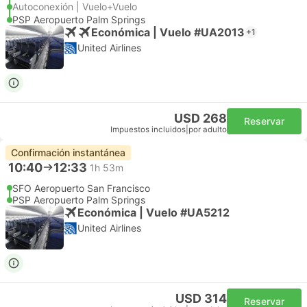
Autoconexión | Vuelo+Vuelo
PSP Aeropuerto Palm Springs
Económica | Vuelo #UA2013
+1
United Airlines
USD 268
Reservar
Impuestos incluidos
|
por adulto
Confirmación instantánea
10:40
12:33
1h 53m
SFO Aeropuerto San Francisco
PSP Aeropuerto Palm Springs
Económica | Vuelo #UA5212
United Airlines
USD 314
Reservar