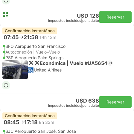
USD 126
Reservar
Impuestos incluidos
|
por adulto
Confirmación instantánea
07:45
21:58
14h 13m
SFO Aeropuerto San Francisco
Autoconexión | Vuelo+Vuelo
PSP Aeropuerto Palm Springs
Económica | Vuelo #UA5654
+1
United Airlines
USD 638
Reservar
Impuestos incluidos
|
por adulto
Confirmación instantánea
08:45
17:18
8h 33m
SJC Aeropuerto San José, San Jose