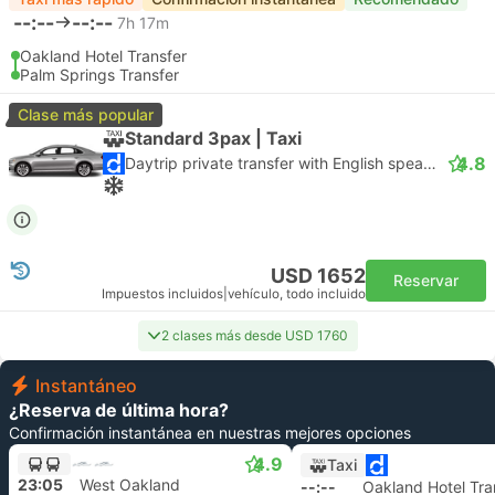
--:--
--:--
7h 17m
Oakland Hotel Transfer
Palm Springs Transfer
Clase más popular
Standard 3pax | Taxi
4.8
Daytrip private transfer with English speaking driver
USD 1652
Reservar
Impuestos incluidos
|
vehículo, todo incluido
2 clases más desde USD 1760
Instantáneo
¿Reserva de última hora?
Confirmación instantánea en nuestras mejores opciones
4.9
Taxi
23:05
West Oakland
--:--
Oakland Hotel Tra