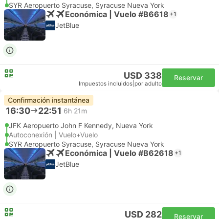
SYR Aeropuerto Syracuse, Syracuse Nueva York
Económica | Vuelo #B6618
+1
JetBlue
USD 338
Reservar
Impuestos incluidos
|
por adulto
Confirmación instantánea
16:30
22:51
6h 21m
JFK Aeropuerto John F Kennedy, Nueva York
Autoconexión | Vuelo+Vuelo
SYR Aeropuerto Syracuse, Syracuse Nueva York
Económica | Vuelo #B62618
+1
JetBlue
USD 282
Reservar