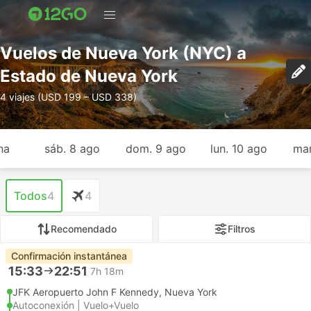
Vuelos de Nueva York (NYC) a
Estado de Nueva York
4 viajes (USD 199 – USD 338)
na
sáb. 8 ago
dom. 9 ago
lun. 10 ago
mar
Todos
4
4
Recomendado
Filtros
Confirmación instantánea
15:33
22:51
7h 18m
JFK Aeropuerto John F Kennedy, Nueva York
Autoconexión | Vuelo+Vuelo