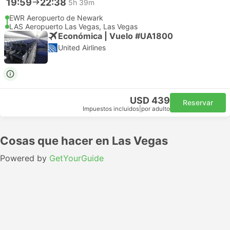
19:59
22:38
5h 39m
EWR Aeropuerto de Newark
LAS Aeropuerto Las Vegas, Las Vegas
Económica | Vuelo #UA1800
United Airlines
USD 439
Reservar
Impuestos incluidos
|
por adulto
Cosas que hacer en Las Vegas
Powered by
GetYourGuide