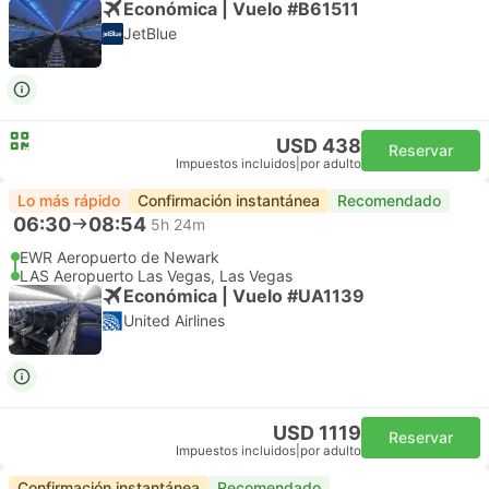
Económica | Vuelo #B61511
JetBlue
USD 438
Reservar
Impuestos incluidos
|
por adulto
Lo más rápido
Confirmación instantánea
Recomendado
06:30
08:54
5h 24m
EWR Aeropuerto de Newark
LAS Aeropuerto Las Vegas, Las Vegas
Económica | Vuelo #UA1139
United Airlines
USD 1119
Reservar
Impuestos incluidos
|
por adulto
Confirmación instantánea
Recomendado