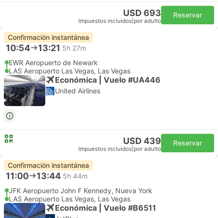
USD 693
Reservar
Impuestos incluidos
|
por adulto
Confirmación instantánea
10:54
13:21
5h 27m
EWR Aeropuerto de Newark
LAS Aeropuerto Las Vegas, Las Vegas
Económica | Vuelo #UA446
United Airlines
USD 439
Reservar
Impuestos incluidos
|
por adulto
Confirmación instantánea
11:00
13:44
5h 44m
JFK Aeropuerto John F Kennedy, Nueva York
LAS Aeropuerto Las Vegas, Las Vegas
Económica | Vuelo #B6511