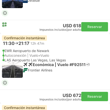
JetBlue
USD 618
Reservar
Impuestos incluidos
|
por adulto
Confirmación instantánea
11:30
21:17
12h 47m
EWR Aeropuerto de Newark
Autoconexión | Vuelo+Vuelo
LAS Aeropuerto Las Vegas, Las Vegas
Económica | Vuelo #F92511
+1
Frontier Airlines
USD 672
Reservar
Impuestos incluidos
|
por adulto
Confirmación instantánea