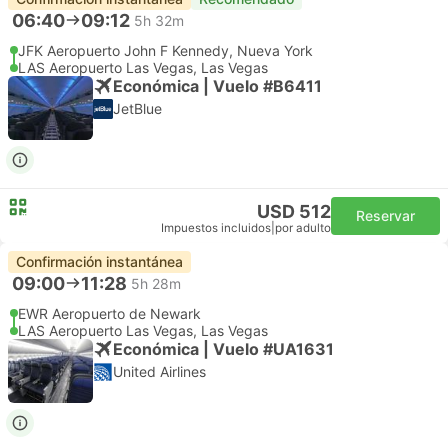
06:40
09:12
5h 32m
JFK Aeropuerto John F Kennedy, Nueva York
LAS Aeropuerto Las Vegas, Las Vegas
Económica | Vuelo #B6411
JetBlue
USD 512
Reservar
Impuestos incluidos
|
por adulto
Confirmación instantánea
09:00
11:28
5h 28m
EWR Aeropuerto de Newark
LAS Aeropuerto Las Vegas, Las Vegas
Económica | Vuelo #UA1631
United Airlines