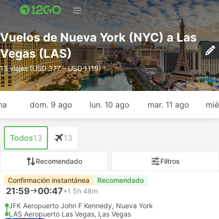
Vuelos de Nueva York (NYC) a Las
Vegas (LAS)
13 viajes (USD 377 – USD 1119)
na
dom. 9 ago
lun. 10 ago
mar. 11 ago
mié
Todos
13
13
Recomendado
Filtros
Confirmación instantánea
Recomendado
21:59
00:47
+1
5h 48m
JFK Aeropuerto John F Kennedy, Nueva York
LAS Aeropuerto Las Vegas, Las Vegas