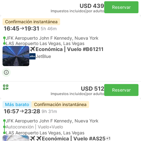
USD 439
Reservar
Impuestos incluidos
|
por adulto
Confirmación instantánea
16:45
19:31
5h 46m
JFK Aeropuerto John F Kennedy, Nueva York
LAS Aeropuerto Las Vegas, Las Vegas
Económica | Vuelo #B61211
JetBlue
USD 512
Reservar
Impuestos incluidos
|
por adulto
Más barato
Confirmación instantánea
16:57
23:28
9h 31m
JFK Aeropuerto John F Kennedy, Nueva York
Autoconexión | Vuelo+Vuelo
LAS Aeropuerto Las Vegas, Las Vegas
Económica | Vuelo #AS25
+1