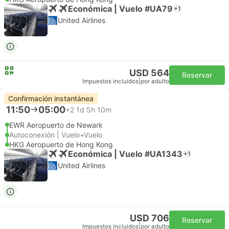
Económica | Vuelo #UA79
+1
United Airlines
USD 564
Reservar
Impuestos incluidos
|
por adulto
Confirmación instantánea
11:50
05:00
+2
1d 5h 10m
EWR Aeropuerto de Newark
Autoconexión | Vuelo+Vuelo
HKG Aeropuerto de Hong Kong
Económica | Vuelo #UA1343
+1
United Airlines
USD 706
Reservar
Impuestos incluidos
|
por adulto