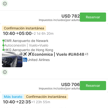
USD 782
Reservar
Impuestos incluidos
|
por adulto
Confirmación instantánea
10:40
05:00
+2
1d 6h 20m
EWR Aeropuerto de Newark
Autoconexión | Vuelo+Vuelo
HKG Aeropuerto de Hong Kong
Económica | Vuelo #UA648
+1
United Airlines
USD 706
Reservar
Impuestos incluidos
|
por adulto
Más barato
Confirmación instantánea
10:40
22:35
+1
23h 55m