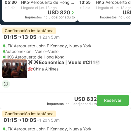
05:30
HKG Aeropuerto de Hong Kong
13:55
+ 1 día
Llegada el jue. 13 ago
+ 1 día
Llegada el jue. 13 ag
USD 820
US
Impuestos incluidos
|
por adulto
Impuestos incluido
Confirmación instantánea
01:15
13:05
+1
23h 50m
JFK Aeropuerto John F Kennedy, Nueva York
Autoconexión | Vuelo+Vuelo
HKG Aeropuerto de Hong Kong
Económica | Vuelo #CI11
+1
China Airlines
USD 632
Reservar
Impuestos incluidos
|
por adulto
Confirmación instantánea
01:15
10:05
+1
20h 50m
JFK Aeropuerto John F Kennedy, Nueva York