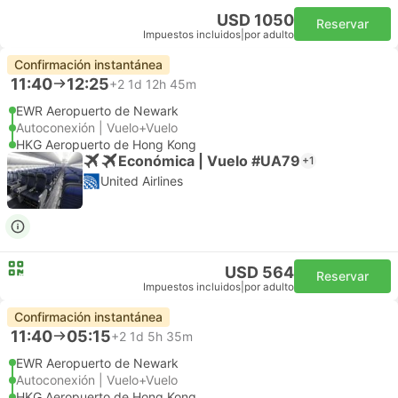
USD 1050
Reservar
Impuestos incluidos
|
por adulto
Confirmación instantánea
11:40
12:25
+2
1d 12h 45m
EWR Aeropuerto de Newark
Autoconexión | Vuelo+Vuelo
HKG Aeropuerto de Hong Kong
Económica | Vuelo #UA79
+1
United Airlines
USD 564
Reservar
Impuestos incluidos
|
por adulto
Confirmación instantánea
11:40
05:15
+2
1d 5h 35m
EWR Aeropuerto de Newark
Autoconexión | Vuelo+Vuelo
HKG Aeropuerto de Hong Kong