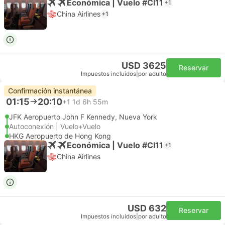
Económica | Vuelo #CI11
+1
China Airlines
+1
USD 3625
Reservar
Impuestos incluidos
|
por adulto
Confirmación instantánea
01:15
20:10
+1
1d 6h 55m
JFK Aeropuerto John F Kennedy, Nueva York
Autoconexión | Vuelo+Vuelo
HKG Aeropuerto de Hong Kong
Económica | Vuelo #CI11
+1
China Airlines
USD 632
Reservar
Impuestos incluidos
|
por adulto