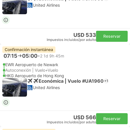
United Airlines
USD 533
Reservar
Impuestos incluidos
|
por adulto
Confirmación instantánea
07:15
05:00
+2
1d 9h 45m
EWR Aeropuerto de Newark
Autoconexión | Vuelo+Vuelo
HKG Aeropuerto de Hong Kong
Económica | Vuelo #UA1960
+1
United Airlines
USD 566
Reservar
Impuestos incluidos
|
por adulto