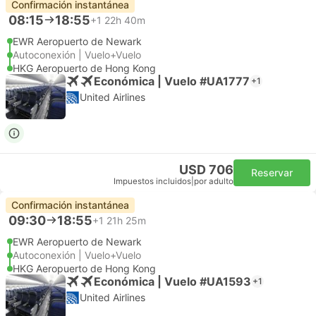
Confirmación instantánea
08:15
18:55
+1
22h 40m
EWR Aeropuerto de Newark
Autoconexión | Vuelo+Vuelo
HKG Aeropuerto de Hong Kong
Económica | Vuelo #UA1777
+1
United Airlines
USD 706
Reservar
Impuestos incluidos
|
por adulto
Confirmación instantánea
09:30
18:55
+1
21h 25m
EWR Aeropuerto de Newark
Autoconexión | Vuelo+Vuelo
HKG Aeropuerto de Hong Kong
Económica | Vuelo #UA1593
+1
United Airlines