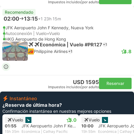
Impuestos incluidos
|
por adulto
Recomendado
02:00
13:15
+1
23h 15m
JFK Aeropuerto John F Kennedy, Nueva York
Autoconexión | Vuelo+Vuelo
HKG Aeropuerto de Hong Kong
Económica | Vuelo #PR127
+1
4.8
Philippine Airlines
+1
USD 1595
Reservar
Impuestos incluidos
|
por adulto
Instantáneo
¿Reserva de última hora?
Confirmación instantánea en nuestras mejores opciones
5.0
Vuelo
Vuelo
01:55
JFK Aeropuerto John F Kennedy, Nueva York
10:00
15h 35m
Económica | Cathay Pacific
15h 55m
Económica | Cathay P