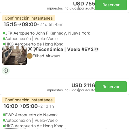
USD 755
Reservar
Impuestos incluidos
|
por adulto
Confirmación instantánea
15:15
09:00
+2
1d 5h 45m
JFK Aeropuerto John F Kennedy, Nueva York
Autoconexión | Vuelo+Vuelo
HKG Aeropuerto de Hong Kong
Económica | Vuelo #EY2
+1
Etihad Airways
USD 2116
Reservar
Impuestos incluidos
|
por adulto
Confirmación instantánea
16:00
05:00
+2
1d 1h
EWR Aeropuerto de Newark
Autoconexión | Vuelo+Vuelo
HKG Aeropuerto de Hong Kong