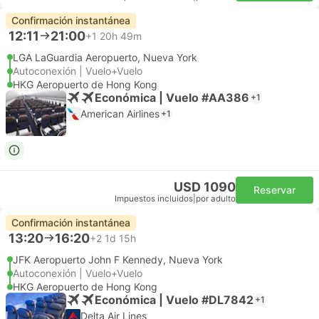
Confirmación instantánea
12:11
21:00
+1
20h 49m
LGA LaGuardia Aeropuerto, Nueva York
Autoconexión | Vuelo+Vuelo
HKG Aeropuerto de Hong Kong
Económica | Vuelo #AA386
+1
American Airlines
+1
USD 1090
Reservar
Impuestos incluidos
|
por adulto
Confirmación instantánea
13:20
16:20
+2
1d 15h
JFK Aeropuerto John F Kennedy, Nueva York
Autoconexión | Vuelo+Vuelo
HKG Aeropuerto de Hong Kong
Económica | Vuelo #DL7842
+1
Delta Air Lines