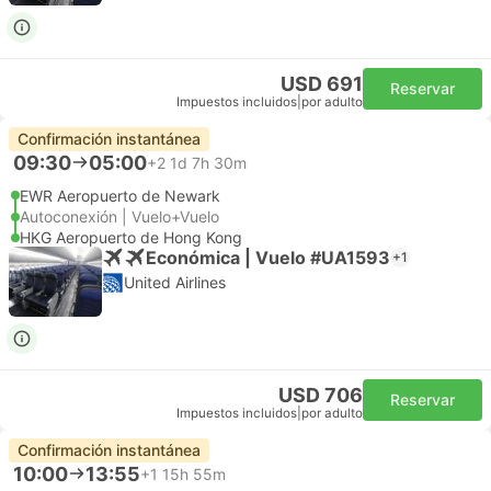
USD 691
Reservar
Impuestos incluidos
|
por adulto
Confirmación instantánea
09:30
05:00
+2
1d 7h 30m
EWR Aeropuerto de Newark
Autoconexión | Vuelo+Vuelo
HKG Aeropuerto de Hong Kong
Económica | Vuelo #UA1593
+1
United Airlines
USD 706
Reservar
Impuestos incluidos
|
por adulto
Confirmación instantánea
10:00
13:55
+1
15h 55m