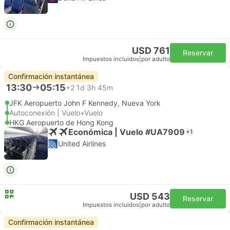
USD 761
Reservar
Impuestos incluidos
|
por adulto
Confirmación instantánea
13:30
05:15
+2
1d 3h 45m
JFK Aeropuerto John F Kennedy, Nueva York
Autoconexión | Vuelo+Vuelo
HKG Aeropuerto de Hong Kong
Económica | Vuelo #UA7909
+1
United Airlines
USD 543
Reservar
Impuestos incluidos
|
por adulto
Confirmación instantánea