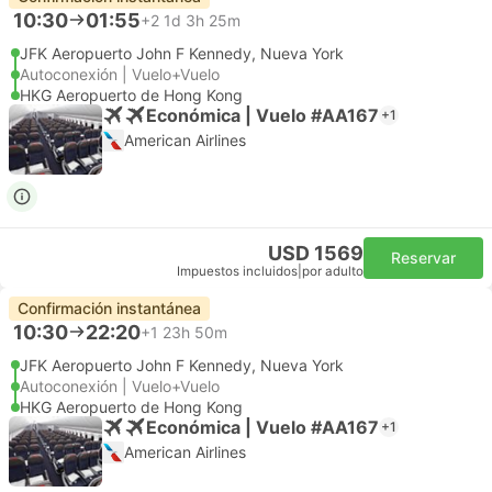
10:30
01:55
+2
1d 3h 25m
JFK Aeropuerto John F Kennedy, Nueva York
Autoconexión | Vuelo+Vuelo
HKG Aeropuerto de Hong Kong
Económica | Vuelo #AA167
+1
American Airlines
USD 1569
Reservar
Impuestos incluidos
|
por adulto
Confirmación instantánea
10:30
22:20
+1
23h 50m
JFK Aeropuerto John F Kennedy, Nueva York
Autoconexión | Vuelo+Vuelo
HKG Aeropuerto de Hong Kong
Económica | Vuelo #AA167
+1
American Airlines