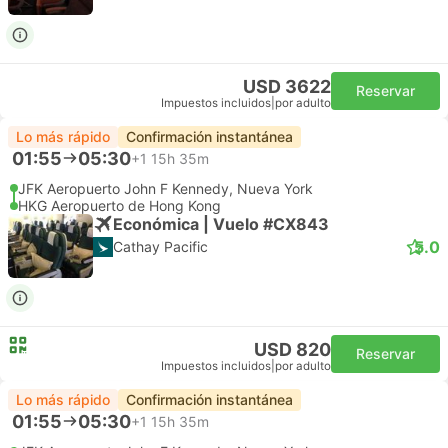
USD 3622
Reservar
Impuestos incluidos
|
por adulto
Lo más rápido
Confirmación instantánea
01:55
05:30
+1
15h 35m
JFK Aeropuerto John F Kennedy, Nueva York
HKG Aeropuerto de Hong Kong
Económica | Vuelo #CX843
5.0
Cathay Pacific
USD 820
Reservar
Impuestos incluidos
|
por adulto
Lo más rápido
Confirmación instantánea
01:55
05:30
+1
15h 35m