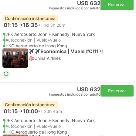
USD 632
Reservar
Impuestos incluidos
|
por adulto
Confirmación instantánea
01:15
16:35
+1
1d 3h 20m
JFK Aeropuerto John F Kennedy, Nueva York
Autoconexión | Vuelo+Vuelo
HKG Aeropuerto de Hong Kong
Económica | Vuelo #CI11
+1
China Airlines
USD 632
Reservar
Impuestos incluidos
|
por adulto
Confirmación instantánea
01:15
10:00
+1
20h 45m
JFK Aeropuerto John F Kennedy, Nueva York
Autoconexión | Vuelo+Vuelo
HKG Aeropuerto de Hong Kong