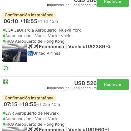
USD 566
Reservar
Impuestos incluidos
|
por adulto
Confirmación instantánea
06:10
18:55
+1
1d 45m
LGA LaGuardia Aeropuerto, Nueva York
Autoconexión | Vuelo+Vuelo+Vuelo
HKG Aeropuerto de Hong Kong
Económica | Vuelo #UA2389
+2
United Airlines
USD 526
Reservar
Impuestos incluidos
|
por adulto
Confirmación instantánea
07:15
18:55
+1
23h 40m
EWR Aeropuerto de Newark
Autoconexión | Vuelo+Vuelo
HKG Aeropuerto de Hong Kong
Económica | Vuelo #UA1960
+1