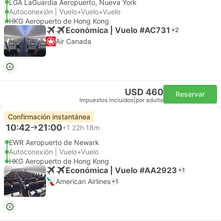
LGA LaGuardia Aeropuerto, Nueva York
Autoconexión | Vuelo+Vuelo+Vuelo
HKG Aeropuerto de Hong Kong
Económica | Vuelo #AC731
+2
Air Canada
USD 460
Reservar
Impuestos incluidos
|
por adulto
Confirmación instantánea
10:42
21:00
+1
22h 18m
EWR Aeropuerto de Newark
Autoconexión | Vuelo+Vuelo
HKG Aeropuerto de Hong Kong
Económica | Vuelo #AA2923
+1
American Airlines
+1