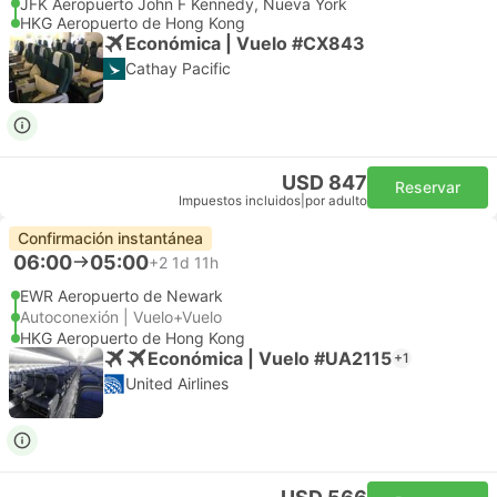
JFK Aeropuerto John F Kennedy, Nueva York
HKG Aeropuerto de Hong Kong
Económica | Vuelo #CX843
Cathay Pacific
USD 847
Reservar
Impuestos incluidos
|
por adulto
Confirmación instantánea
06:00
05:00
+2
1d 11h
EWR Aeropuerto de Newark
Autoconexión | Vuelo+Vuelo
HKG Aeropuerto de Hong Kong
Económica | Vuelo #UA2115
+1
United Airlines