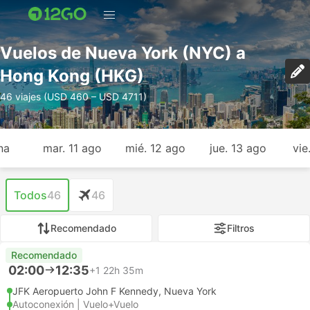
Vuelos de Nueva York (NYC) a
Hong Kong (HKG)
46 viajes (USD 460 – USD 4711)
na
mar. 11 ago
mié. 12 ago
jue. 13 ago
vie
Todos
46
46
Recomendado
Filtros
Recomendado
02:00
12:35
+1
22h 35m
JFK Aeropuerto John F Kennedy, Nueva York
Autoconexión | Vuelo+Vuelo