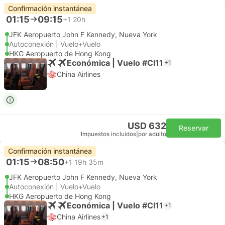
Confirmación instantánea
01:15
09:15
+1
20h
JFK Aeropuerto John F Kennedy, Nueva York
Autoconexión | Vuelo+Vuelo
HKG Aeropuerto de Hong Kong
Económica | Vuelo #CI11
+1
China Airlines
USD 632
Reservar
Impuestos incluidos
|
por adulto
Confirmación instantánea
01:15
08:50
+1
19h 35m
JFK Aeropuerto John F Kennedy, Nueva York
Autoconexión | Vuelo+Vuelo
HKG Aeropuerto de Hong Kong
Económica | Vuelo #CI11
+1
China Airlines
+1