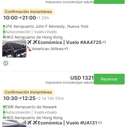
Impuestos incluidos
|
por adulto
Confirmación instantánea
10:00
21:00
+1
23h
JFK Aeropuerto John F Kennedy, Nueva York
Autoconexión | Vuelo+Vuelo
HKG Aeropuerto de Hong Kong
Económica | Vuelo #AA4725
+1
American Airlines
+1
USD 1321
Reservar
Impuestos incluidos
|
por adulto
Confirmación instantánea
10:30
12:25
+2
1d 13h 55m
EWR Aeropuerto de Newark
Autoconexión | Vuelo+Vuelo
HKG Aeropuerto de Hong Kong
Económica | Vuelo #UA131
+1