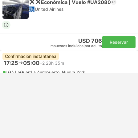
Económica | Vuelo #UA2080
+1
United Airlines
USD 706
Reservar
Impuestos incluidos
|
por adulto
Confirmación instantánea
17:25
05:00
+2
23h 35m
LGA LaGuardia Aeropuerto, Nueva York
Autoconexión | Vuelo+Vuelo+Vuelo
HKG Aeropuerto de Hong Kong
Económica | Vuelo #UA2299
+2
United Airlines
USD 683
Reservar
Impuestos incluidos
|
por adulto