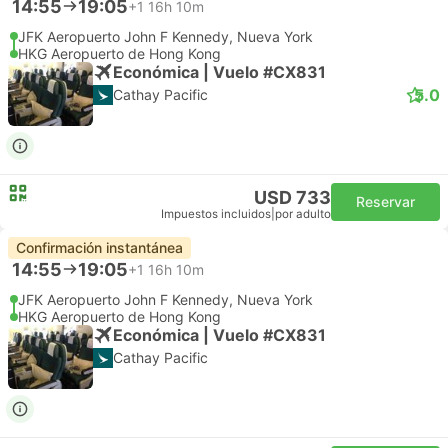
14:55
19:05
+1
16h 10m
JFK Aeropuerto John F Kennedy, Nueva York
HKG Aeropuerto de Hong Kong
Económica | Vuelo #CX831
5.0
Cathay Pacific
USD 733
Reservar
Impuestos incluidos
|
por adulto
Confirmación instantánea
14:55
19:05
+1
16h 10m
JFK Aeropuerto John F Kennedy, Nueva York
HKG Aeropuerto de Hong Kong
Económica | Vuelo #CX831
Cathay Pacific