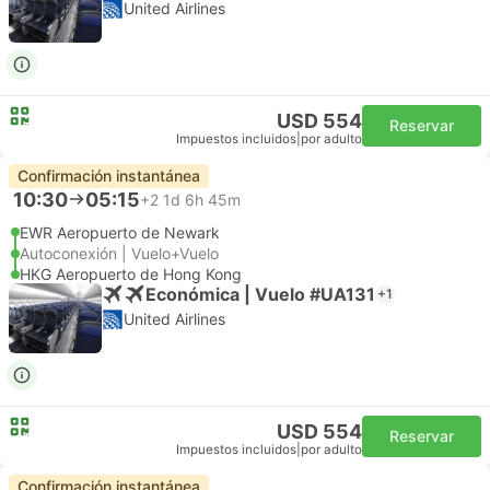
United Airlines
USD 554
Reservar
Impuestos incluidos
|
por adulto
Confirmación instantánea
10:30
05:15
+2
1d 6h 45m
EWR Aeropuerto de Newark
Autoconexión | Vuelo+Vuelo
HKG Aeropuerto de Hong Kong
Económica | Vuelo #UA131
+1
United Airlines
USD 554
Reservar
Impuestos incluidos
|
por adulto
Confirmación instantánea