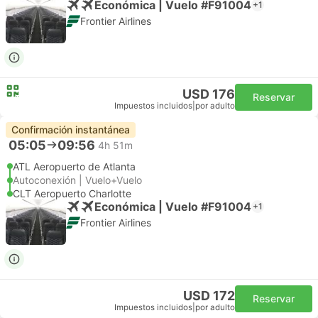
Económica | Vuelo #F91004
+1
Frontier Airlines
USD 176
Reservar
Impuestos incluidos
|
por adulto
Confirmación instantánea
05:05
09:56
4h 51m
ATL Aeropuerto de Atlanta
Autoconexión | Vuelo+Vuelo
CLT Aeropuerto Charlotte
Económica | Vuelo #F91004
+1
Frontier Airlines
USD 172
Reservar
Impuestos incluidos
|
por adulto