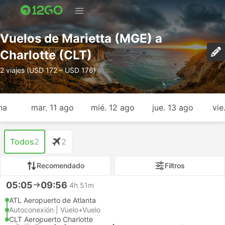
Vuelos de Marietta (MGE) a
Charlotte (CLT)
2 viajes (USD 172 – USD 176)
na
mar. 11 ago
mié. 12 ago
jue. 13 ago
vie
Todos
2
2
Recomendado
Filtros
05:05
09:56
4h 51m
ATL Aeropuerto de Atlanta
Autoconexión | Vuelo+Vuelo
CLT Aeropuerto Charlotte