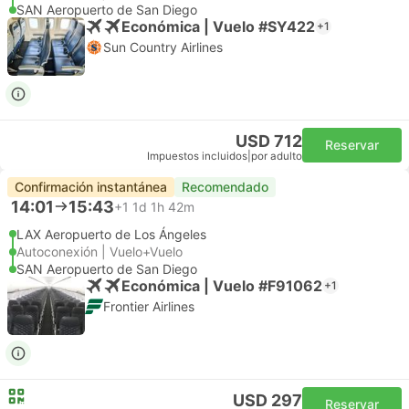
SAN Aeropuerto de San Diego
Económica | Vuelo #SY422
+1
Sun Country Airlines
USD 712
Reservar
Impuestos incluidos
|
por adulto
Confirmación instantánea
Recomendado
14:01
15:43
+1
1d 1h 42m
LAX Aeropuerto de Los Ángeles
Autoconexión | Vuelo+Vuelo
SAN Aeropuerto de San Diego
Económica | Vuelo #F91062
+1
Frontier Airlines
USD 297
Reservar