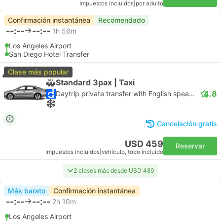
Impuestos incluidos
|
por adulto
Confirmación instantánea
Recomendado
--:--
--:--
1h 56m
Los Angeles Airport
San Diego Hotel Transfer
Clase más popular
Standard 3pax | Taxi
4.8
Daytrip private transfer with English speaking driver
Cancelación gratis
USD 459
Reservar
Impuestos incluidos
|
vehículo, todo incluido
2 clases más desde USD 489
Más barato
Confirmación instantánea
--:--
--:--
2h 10m
Los Angeles Airport