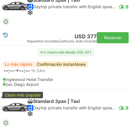
4.8
Daytrip private transfer with English speaking driver
USD 377
Reservar
Impuestos incluidos
|
vehículo, todo incluido
2 clases más desde USD 401
Lo más rápido
Confirmación instantánea
--:--
--:--
1h 54m
Inglewood Hotel Transfer
San Diego Airport
Clase más popular
Standard 3pax | Taxi
4.8
Daytrip private transfer with English speaking driver