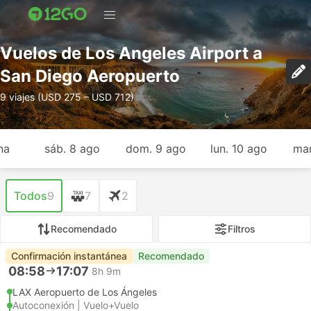
Vuelos de Los Angeles Airport a
San Diego Aeropuerto
9 viajes (USD 275 – USD 712)
na
sáb. 8 ago
dom. 9 ago
lun. 10 ago
mar
Todos
9
7
2
Recomendado
Filtros
Confirmación instantánea
Recomendado
08:58
17:07
8h 9m
LAX Aeropuerto de Los Ángeles
Autoconexión | Vuelo+Vuelo