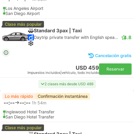
Los Angeles Airport
San Diego Airport
Clase más popular
Standard 3pax | Taxi
4.8
Daytrip private transfer with English speaking driver
Cancelación gratis
USD 459
Reservar
Impuestos incluidos
|
vehículo, todo incluido
2 clases más desde USD 489
Lo más rápido
Confirmación instantánea
--:--
--:--
1h 54m
Inglewood Hotel Transfer
San Diego Hotel Transfer
Clase más popular
Standard 3pax | Taxi