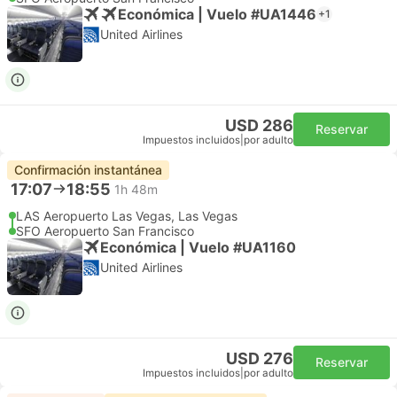
Económica | Vuelo #UA1446
+1
United Airlines
USD 286
Reservar
Impuestos incluidos
|
por adulto
Confirmación instantánea
17:07
18:55
1h 48m
LAS Aeropuerto Las Vegas, Las Vegas
SFO Aeropuerto San Francisco
Económica | Vuelo #UA1160
United Airlines
USD 276
Reservar
Impuestos incluidos
|
por adulto