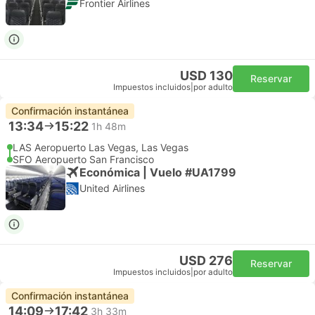
Frontier Airlines
USD 130
Reservar
Impuestos incluidos
|
por adulto
Confirmación instantánea
13:34
15:22
1h 48m
LAS Aeropuerto Las Vegas, Las Vegas
SFO Aeropuerto San Francisco
Económica | Vuelo #UA1799
United Airlines
USD 276
Reservar
Impuestos incluidos
|
por adulto
Confirmación instantánea
14:09
17:42
3h 33m