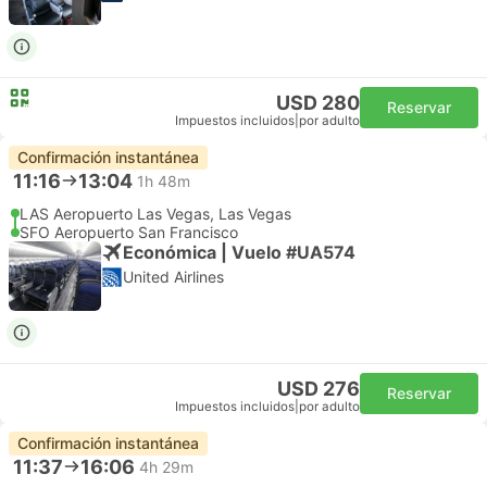
USD 280
Reservar
Impuestos incluidos
|
por adulto
Confirmación instantánea
11:16
13:04
1h 48m
LAS Aeropuerto Las Vegas, Las Vegas
SFO Aeropuerto San Francisco
Económica | Vuelo #UA574
United Airlines
USD 276
Reservar
Impuestos incluidos
|
por adulto
Confirmación instantánea
11:37
16:06
4h 29m