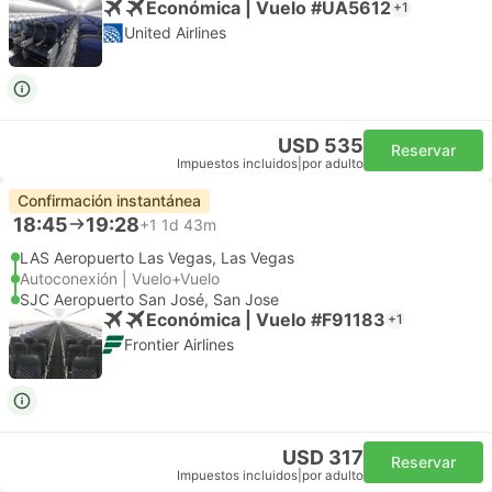
Económica | Vuelo #UA5612
+1
United Airlines
USD 535
Reservar
Impuestos incluidos
|
por adulto
Confirmación instantánea
18:45
19:28
+1
1d 43m
LAS Aeropuerto Las Vegas, Las Vegas
Autoconexión | Vuelo+Vuelo
SJC Aeropuerto San José, San Jose
Económica | Vuelo #F91183
+1
Frontier Airlines
USD 317
Reservar
Impuestos incluidos
|
por adulto