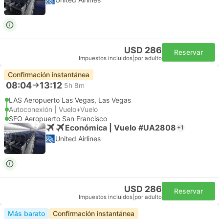
USD 286
Reservar
Impuestos incluidos
|
por adulto
Confirmación instantánea
08:04
13:12
5h 8m
LAS Aeropuerto Las Vegas, Las Vegas
Autoconexión | Vuelo+Vuelo
SFO Aeropuerto San Francisco
Económica | Vuelo #UA2808
+1
United Airlines
USD 286
Reservar
Impuestos incluidos
|
por adulto
Más barato
Confirmación instantánea