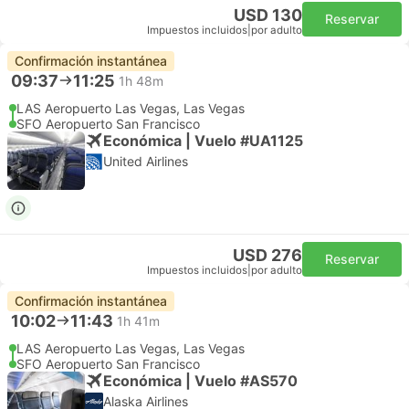
USD 130
Reservar
Impuestos incluidos
|
por adulto
Confirmación instantánea
09:37
11:25
1h 48m
LAS Aeropuerto Las Vegas, Las Vegas
SFO Aeropuerto San Francisco
Económica | Vuelo #UA1125
United Airlines
USD 276
Reservar
Impuestos incluidos
|
por adulto
Confirmación instantánea
10:02
11:43
1h 41m
LAS Aeropuerto Las Vegas, Las Vegas
SFO Aeropuerto San Francisco
Económica | Vuelo #AS570
Alaska Airlines