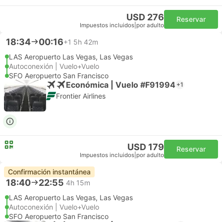
USD 276
Reservar
Impuestos incluidos
|
por adulto
18:34
00:16
+1
5h 42m
LAS Aeropuerto Las Vegas, Las Vegas
Autoconexión | Vuelo+Vuelo
SFO Aeropuerto San Francisco
Económica | Vuelo #F91994
+1
Frontier Airlines
USD 179
Reservar
Impuestos incluidos
|
por adulto
Confirmación instantánea
18:40
22:55
4h 15m
LAS Aeropuerto Las Vegas, Las Vegas
Autoconexión | Vuelo+Vuelo
SFO Aeropuerto San Francisco