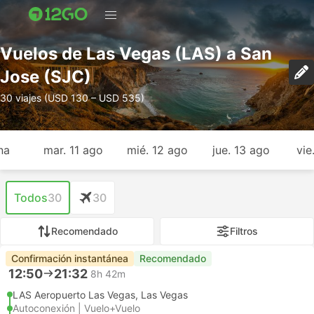
Vuelos de Las Vegas (LAS) a San
Jose (SJC)
30 viajes (USD 130 – USD 535)
na
mar. 11 ago
mié. 12 ago
jue. 13 ago
vie
Todos
30
30
Recomendado
Filtros
Confirmación instantánea
Recomendado
12:50
21:32
8h 42m
LAS Aeropuerto Las Vegas, Las Vegas
Autoconexión | Vuelo+Vuelo