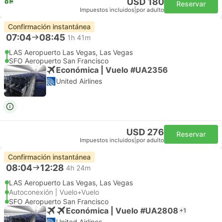
USD 180
Reservar
Impuestos incluidos
|
por adulto
Confirmación instantánea
07:04
08:45
1h 41m
LAS Aeropuerto Las Vegas, Las Vegas
SFO Aeropuerto San Francisco
Económica | Vuelo #UA2356
United Airlines
USD 276
Reservar
Impuestos incluidos
|
por adulto
Confirmación instantánea
08:04
12:28
4h 24m
LAS Aeropuerto Las Vegas, Las Vegas
Autoconexión | Vuelo+Vuelo
SFO Aeropuerto San Francisco
Económica | Vuelo #UA2808
+1
United Airlines