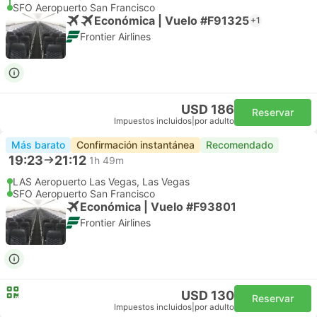
SFO Aeropuerto San Francisco
Económica | Vuelo #F91325
+1
Frontier Airlines
USD 186
Reservar
Impuestos incluidos
|
por adulto
Más barato
Confirmación instantánea
Recomendado
19:23
21:12
1h 49m
LAS Aeropuerto Las Vegas, Las Vegas
SFO Aeropuerto San Francisco
Económica | Vuelo #F93801
Frontier Airlines
USD 130
Reservar
Impuestos incluidos
|
por adulto