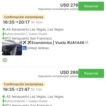
USD 276
Reservar
Impuestos incluidos
|
por adulto
Confirmación instantánea
16:35
20:17
3h 42m
LAS Aeropuerto Las Vegas, Las Vegas
Autoconexión | Vuelo+Vuelo
SFO Aeropuerto San Francisco
Económica | Vuelo #UA1446
+1
United Airlines
USD 286
Reservar
Impuestos incluidos
|
por adulto
Confirmación instantánea
16:35
21:47
5h 12m
LAS Aeropuerto Las Vegas, Las Vegas
Autoconexión | Vuelo+Vuelo
SFO Aeropuerto San Francisco