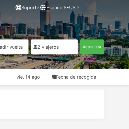
Soporte
Español
$•USD
adir vuelta
2 viajeros
Actualizar
o
vie. 14 ago
Fecha de recogida