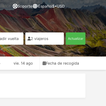
Soporte
Español
$•USD
adir vuelta
2 viajeros
Actualizar
o
vie. 14 ago
Fecha de recogida