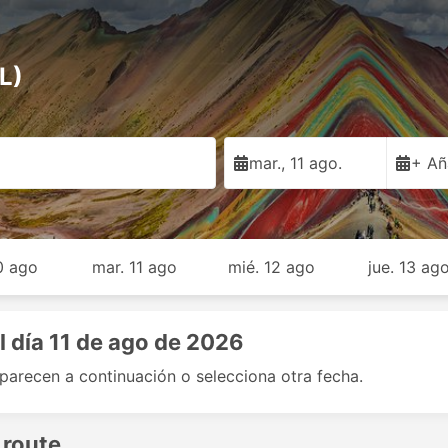
L)
mar., 11 ago.
+ Añ
10 ago
mar. 11 ago
mié. 12 ago
jue. 13 ag
l día 11 de ago de 2026
aparecen a continuación o selecciona otra fecha.
 route