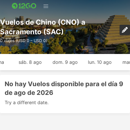
Vuelos de Chino (CNO) a
Sacramento (SAC)
0 viajes (USD 0 – USD 0)
na
sáb. 8 ago
dom. 9 ago
lun. 10 ago
mar
No hay Vuelos disponible para el día 9
de ago de 2026
Try a different date.