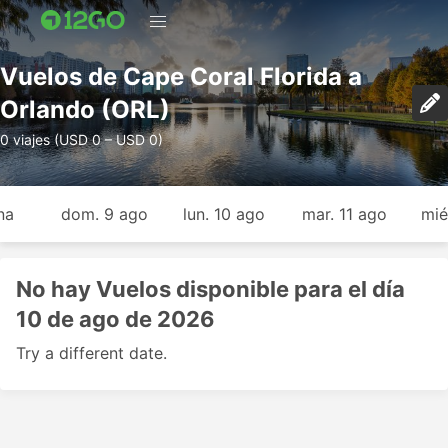
Vuelos de Cape Coral Florida a
Orlando (ORL)
0 viajes (USD 0 – USD 0)
na
dom. 9 ago
lun. 10 ago
mar. 11 ago
mié
No hay Vuelos disponible para el día
10 de ago de 2026
Try a different date.