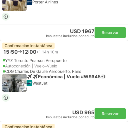
Porter Airlines
USD 1967
Reservar
Impuestos incluidos
|
por adulto
Confirmación instantánea
15:50
12:00
+1
14h 10m
YYZ Toronto Pearson Aeropuerto
Autoconexión | Vuelo+Vuelo
CDG Charles De Gaulle Aeropuerto, París
Económica | Vuelo #WS645
+1
WestJet
USD 965
Reservar
Impuestos incluidos
|
por adulto
Confirmación instantánea