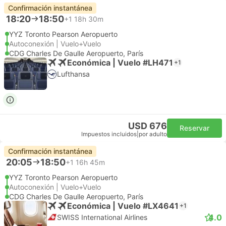
Confirmación instantánea
18:20
18:50
+1
18h 30m
YYZ Toronto Pearson Aeropuerto
Autoconexión | Vuelo+Vuelo
CDG Charles De Gaulle Aeropuerto, París
Económica | Vuelo #LH471
+1
Lufthansa
USD 676
Reservar
Impuestos incluidos
|
por adulto
Confirmación instantánea
20:05
18:50
+1
16h 45m
YYZ Toronto Pearson Aeropuerto
Autoconexión | Vuelo+Vuelo
CDG Charles De Gaulle Aeropuerto, París
Económica | Vuelo #LX4641
+1
4.0
SWISS International Airlines