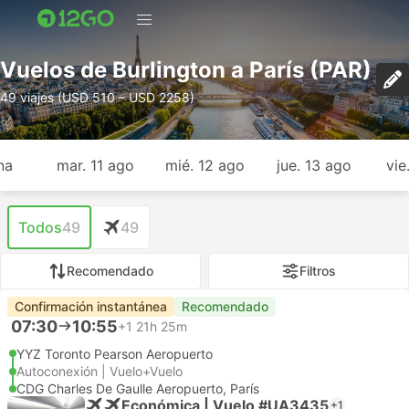
Vuelos de Burlington a París (PAR)
49 viajes (USD 510 – USD 2258)
na
mar. 11 ago
mié. 12 ago
jue. 13 ago
vie
Todos
49
49
Recomendado
Filtros
Confirmación instantánea
Recomendado
07:30
10:55
+1
21h 25m
YYZ Toronto Pearson Aeropuerto
Autoconexión | Vuelo+Vuelo
CDG Charles De Gaulle Aeropuerto, París
Económica | Vuelo #UA3435
+1