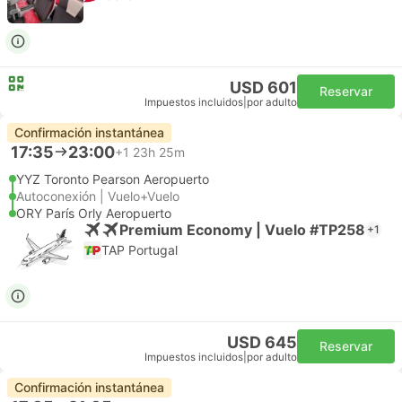
USD 601
Reservar
Impuestos incluidos
|
por adulto
Confirmación instantánea
17:35
23:00
+1
23h 25m
YYZ Toronto Pearson Aeropuerto
Autoconexión | Vuelo+Vuelo
ORY París Orly Aeropuerto
Premium Economy | Vuelo #TP258
+1
TAP Portugal
USD 645
Reservar
Impuestos incluidos
|
por adulto
Confirmación instantánea