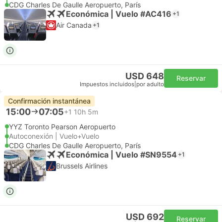
CDG Charles De Gaulle Aeropuerto, París
Económica | Vuelo #AC416
+1
Air Canada
+1
USD 648
Reservar
Impuestos incluidos
|
por adulto
Confirmación instantánea
15:00
07:05
+1
10h 5m
YYZ Toronto Pearson Aeropuerto
Autoconexión | Vuelo+Vuelo
CDG Charles De Gaulle Aeropuerto, París
Económica | Vuelo #SN9554
+1
Brussels Airlines
USD 692
Reservar