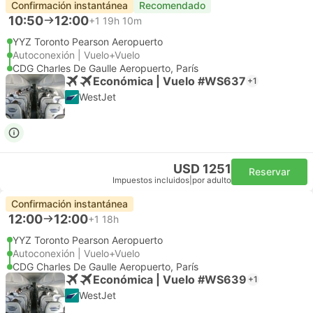
Confirmación instantánea
Recomendado
10:50
12:00
+1
19h 10m
YYZ Toronto Pearson Aeropuerto
Autoconexión | Vuelo+Vuelo
CDG Charles De Gaulle Aeropuerto, París
Económica | Vuelo #WS637
+1
WestJet
USD 1251
Reservar
Impuestos incluidos
|
por adulto
Confirmación instantánea
12:00
12:00
+1
18h
YYZ Toronto Pearson Aeropuerto
Autoconexión | Vuelo+Vuelo
CDG Charles De Gaulle Aeropuerto, París
Económica | Vuelo #WS639
+1
WestJet