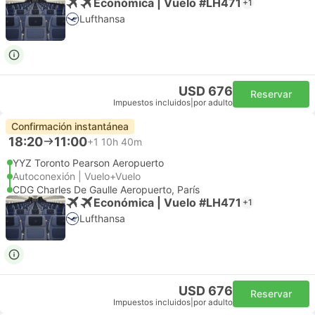
Económica | Vuelo #LH471
+1
Lufthansa
USD 676
Reservar
Impuestos incluidos
|
por adulto
Confirmación instantánea
18:20
11:00
+1
10h 40m
YYZ Toronto Pearson Aeropuerto
Autoconexión | Vuelo+Vuelo
CDG Charles De Gaulle Aeropuerto, París
Económica | Vuelo #LH471
+1
Lufthansa
USD 676
Reservar
Impuestos incluidos
|
por adulto