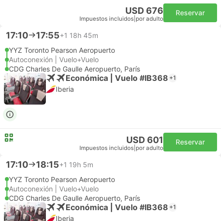
USD 676
Reservar
Impuestos incluidos
|
por adulto
17:10
17:55
+1
18h 45m
YYZ Toronto Pearson Aeropuerto
Autoconexión | Vuelo+Vuelo
CDG Charles De Gaulle Aeropuerto, París
Económica | Vuelo #IB368
+1
Iberia
USD 601
Reservar
Impuestos incluidos
|
por adulto
17:10
18:15
+1
19h 5m
YYZ Toronto Pearson Aeropuerto
Autoconexión | Vuelo+Vuelo
CDG Charles De Gaulle Aeropuerto, París
Económica | Vuelo #IB368
+1
Iberia