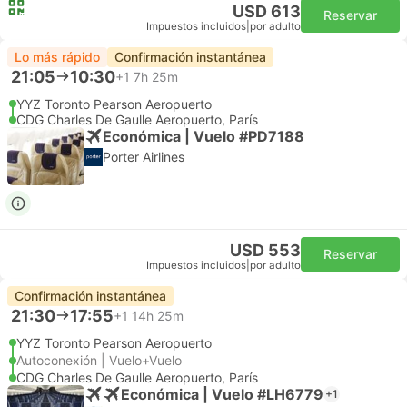
USD 613
Reservar
Impuestos incluidos
|
por adulto
Lo más rápido
Confirmación instantánea
21:05
10:30
+1
7h 25m
YYZ Toronto Pearson Aeropuerto
CDG Charles De Gaulle Aeropuerto, París
Económica | Vuelo #PD7188
Porter Airlines
USD 553
Reservar
Impuestos incluidos
|
por adulto
Confirmación instantánea
21:30
17:55
+1
14h 25m
YYZ Toronto Pearson Aeropuerto
Autoconexión | Vuelo+Vuelo
CDG Charles De Gaulle Aeropuerto, París
Económica | Vuelo #LH6779
+1