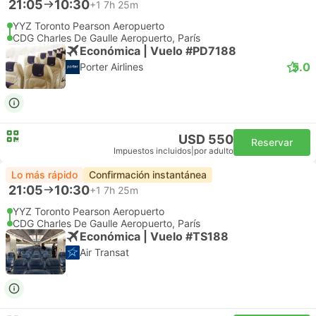
21:05
10:30
+1
7h 25m
YYZ Toronto Pearson Aeropuerto
CDG Charles De Gaulle Aeropuerto, París
Económica | Vuelo #PD7188
5.0
Porter Airlines
USD 550
Reservar
Impuestos incluidos
|
por adulto
Lo más rápido
Confirmación instantánea
21:05
10:30
+1
7h 25m
YYZ Toronto Pearson Aeropuerto
CDG Charles De Gaulle Aeropuerto, París
Económica | Vuelo #TS188
Air Transat