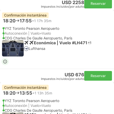
USD 2258
Reservar
Impuestos incluidos
|
por adulto
Confirmación instantánea
18:20
17:55
+1
17h 35m
YYZ Toronto Pearson Aeropuerto
Autoconexión | Vuelo+Vuelo
CDG Charles De Gaulle Aeropuerto, París
Económica | Vuelo #LH471
+1
Lufthansa
USD 676
Reservar
Impuestos incluidos
|
por adulto
Confirmación instantánea
18:20
13:55
+1
13h 35m
YYZ Toronto Pearson Aeropuerto
Autoconexión | Vuelo+Vuelo
CDG Charles De Gaulle Aeropuerto, París