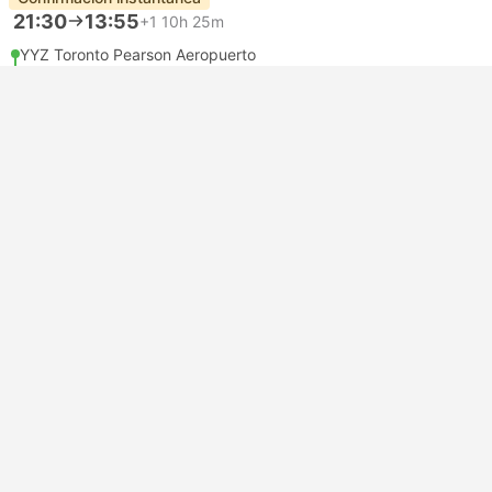
21:30
13:55
+1
10h 25m
YYZ Toronto Pearson Aeropuerto
Autoconexión | Vuelo+Vuelo
CDG Charles De Gaulle Aeropuerto, París
Económica | Vuelo #LH6779
+1
Lufthansa
USD 950
Reservar
Impuestos incluidos
|
por adulto
Más barato
Confirmación instantánea
22:25
16:05
+1
11h 40m
YYZ Toronto Pearson Aeropuerto
Autoconexión | Vuelo+Vuelo
ORY París Orly Aeropuerto
Económica | Vuelo #AT211
+1
Royal Air Maroc