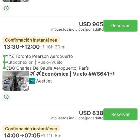
USD 965
Reservar
Impuestos incluidos
|
por adulto
Confirmación instantánea
13:30
12:00
+1
16h 30m
YYZ Toronto Pearson Aeropuerto
Autoconexión | Vuelo+Vuelo
CDG Charles De Gaulle Aeropuerto, París
Económica | Vuelo #WS641
+1
WestJet
USD 838
Reservar
Impuestos incluidos
|
por adulto
Confirmación instantánea
14:00
07:05
+1
11h 5m