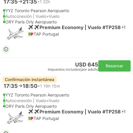
17:35
21:35
+1
22h
YYZ Toronto Pearson Aeropuerto
Autoconexión | Vuelo+Vuelo
ORY París Orly Aeropuerto
Premium Economy | Vuelo #TP258
+1
TAP Portugal
USD 645
Reservar
Impuestos incluidos
|
por adulto
Confirmación instantánea
17:35
18:50
+1
19h 15m
YYZ Toronto Pearson Aeropuerto
Autoconexión | Vuelo+Vuelo
ORY París Orly Aeropuerto
Premium Economy | Vuelo #TP258
+1
TAP Portugal