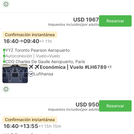
USD 1967
Reservar
Impuestos incluidos
|
por adulto
Confirmación instantánea
16:40
09:40
+1
11h
YYZ Toronto Pearson Aeropuerto
Autoconexión | Vuelo+Vuelo
CDG Charles De Gaulle Aeropuerto, París
Económica | Vuelo #LH6789
+1
Lufthansa
USD 950
Reservar
Impuestos incluidos
|
por adulto
Confirmación instantánea
16:40
13:55
+1
15h 15m