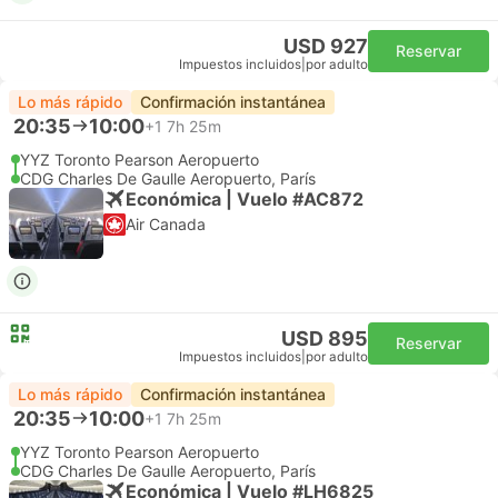
USD 927
Reservar
Impuestos incluidos
|
por adulto
Lo más rápido
Confirmación instantánea
20:35
10:00
+1
7h 25m
YYZ Toronto Pearson Aeropuerto
CDG Charles De Gaulle Aeropuerto, París
Económica | Vuelo #AC872
Air Canada
USD 895
Reservar
Impuestos incluidos
|
por adulto
Lo más rápido
Confirmación instantánea
20:35
10:00
+1
7h 25m
YYZ Toronto Pearson Aeropuerto
CDG Charles De Gaulle Aeropuerto, París
Económica | Vuelo #LH6825