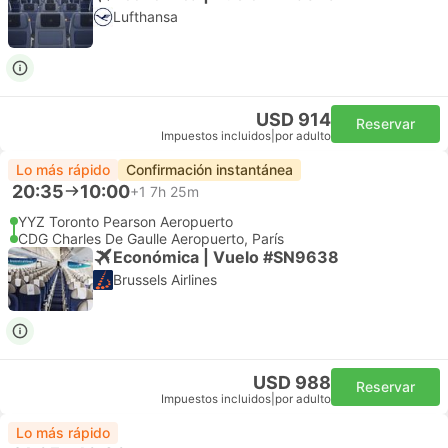
Lufthansa
USD 914
Reservar
Impuestos incluidos
|
por adulto
Lo más rápido
Confirmación instantánea
20:35
10:00
+1
7h 25m
YYZ Toronto Pearson Aeropuerto
CDG Charles De Gaulle Aeropuerto, París
Económica | Vuelo #SN9638
Brussels Airlines
USD 988
Reservar
Impuestos incluidos
|
por adulto
Lo más rápido