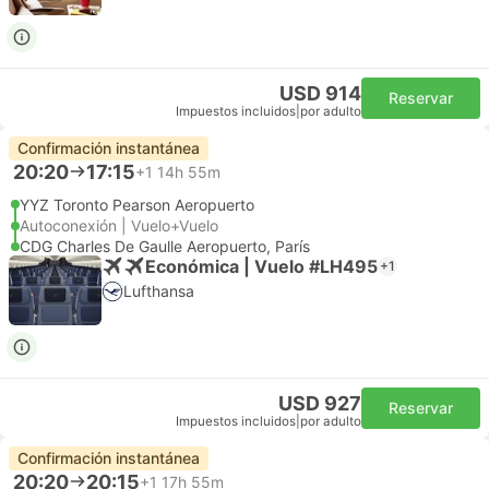
USD 914
Reservar
Impuestos incluidos
|
por adulto
Confirmación instantánea
20:20
17:15
+1
14h 55m
YYZ Toronto Pearson Aeropuerto
Autoconexión | Vuelo+Vuelo
CDG Charles De Gaulle Aeropuerto, París
Económica | Vuelo #LH495
+1
Lufthansa
USD 927
Reservar
Impuestos incluidos
|
por adulto
Confirmación instantánea
20:20
20:15
+1
17h 55m