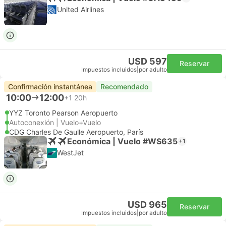
United Airlines
USD 597
Reservar
Impuestos incluidos
|
por adulto
Confirmación instantánea
Recomendado
10:00
12:00
+1
20h
YYZ Toronto Pearson Aeropuerto
Autoconexión | Vuelo+Vuelo
CDG Charles De Gaulle Aeropuerto, París
Económica | Vuelo #WS635
+1
WestJet
USD 965
Reservar
Impuestos incluidos
|
por adulto