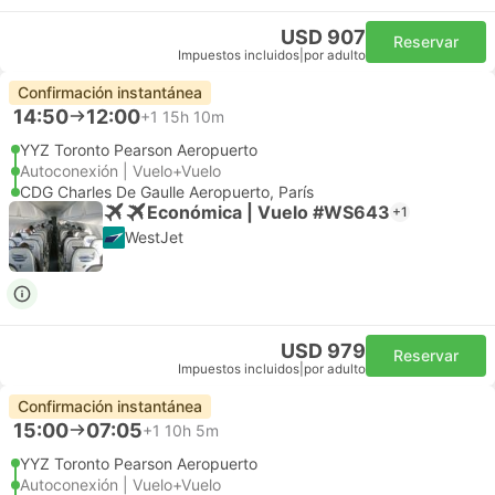
USD 907
Reservar
Impuestos incluidos
|
por adulto
Confirmación instantánea
14:50
12:00
+1
15h 10m
YYZ Toronto Pearson Aeropuerto
Autoconexión | Vuelo+Vuelo
CDG Charles De Gaulle Aeropuerto, París
Económica | Vuelo #WS643
+1
WestJet
USD 979
Reservar
Impuestos incluidos
|
por adulto
Confirmación instantánea
15:00
07:05
+1
10h 5m
YYZ Toronto Pearson Aeropuerto
Autoconexión | Vuelo+Vuelo