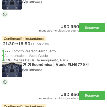
Lufthansa
USD 950
Reservar
Impuestos incluidos
|
por adulto
Confirmación instantánea
21:30
18:50
+1
15h 20m
YYZ Toronto Pearson Aeropuerto
Autoconexión | Vuelo+Vuelo
CDG Charles De Gaulle Aeropuerto, París
Económica | Vuelo #LH6779
+1
Lufthansa
USD 950
Reservar
Impuestos incluidos
|
por adulto
Confirmación instantánea