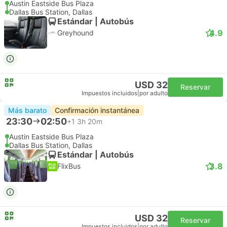
Austin Eastside Bus Plaza
Dallas Bus Station, Dallas
Estándar | Autobús
4.9
Greyhound
USD 32
Reservar
Impuestos incluidos
|
por adulto
Más barato
Confirmación instantánea
23:30
02:50
+1
3h 20m
Austin Eastside Bus Plaza
Dallas Bus Station, Dallas
Estándar | Autobús
3.8
FlixBus
USD 32
Reservar
Impuestos incluidos
|
por adulto