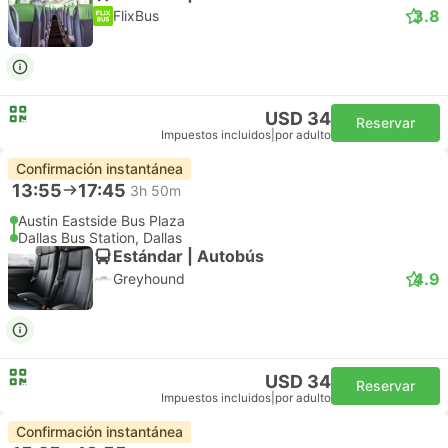
3.8
FlixBus
USD 34
Reservar
Impuestos incluidos
|
por adulto
Confirmación instantánea
13:55
17:45
3h 50m
Austin Eastside Bus Plaza
Dallas Bus Station, Dallas
Estándar | Autobús
4.9
Greyhound
USD 34
Reservar
Impuestos incluidos
|
por adulto
Confirmación instantánea