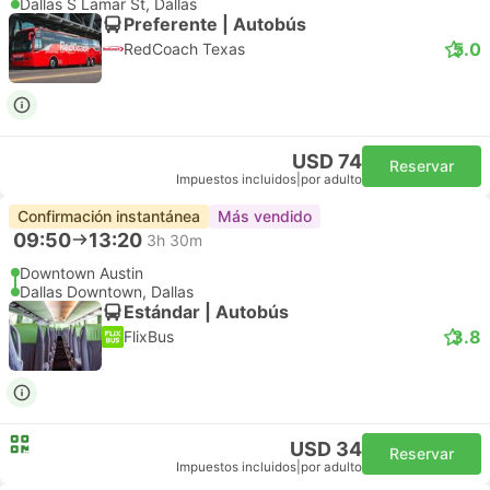
Dallas S Lamar St, Dallas
Preferente | Autobús
5.0
RedCoach Texas
USD 74
Reservar
Impuestos incluidos
|
por adulto
Confirmación instantánea
Más vendido
09:50
13:20
3h 30m
Downtown Austin
Dallas Downtown, Dallas
Estándar | Autobús
3.8
FlixBus
USD 34
Reservar
Impuestos incluidos
|
por adulto