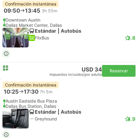
Confirmación instantánea
09:50
13:45
3h 55m
Downtown Austin
Dallas Market Center, Dallas
Estándar | Autobús
3.8
FlixBus
USD 34
Reservar
Impuestos incluidos
|
por adulto
Confirmación instantánea
10:25
17:30
7h 5m
Austin Eastside Bus Plaza
Dallas Bus Station, Dallas
Estándar | Autobús
4.9
Greyhound