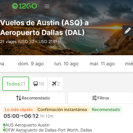
Vuelos de Austin (ASQ) a
Aeropuerto Dallas (DAL)
21 viajes (USD 32 – USD 219)
na
dom. 9 ago
lun. 10 ago
mar. 11 ago
mié
Todos
21
19
2
Recomendado
Filtros
Lo más rápido
Confirmación instantánea
Recomendado
05:00
06:12
1h 12m
AUS Aeropuerto Austin
DFW Aeropuerto de Dallas-Fort Worth, Dallas