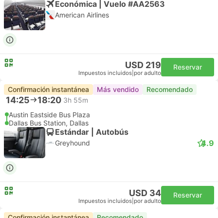
Económica | Vuelo #AA2563
American Airlines
USD 219
Reservar
Impuestos incluidos
|
por adulto
Confirmación instantánea
Más vendido
Recomendado
14:25
18:20
3h 55m
Austin Eastside Bus Plaza
Dallas Bus Station, Dallas
Estándar | Autobús
4.9
Greyhound
USD 34
Reservar
Impuestos incluidos
|
por adulto
Confirmación instantánea
Recomendado