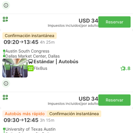
USD 34
Reservar
Impuestos incluidos
|
por adulto
Confirmación instantánea
09:20
13:45
4h 25m
Austin South Congress
Dallas Market Center, Dallas
Estándar | Autobús
3.8
FlixBus
USD 34
Reservar
Impuestos incluidos
|
por adulto
Autobús más rápido
Confirmación instantánea
09:30
12:45
3h 15m
University of Texas Austin