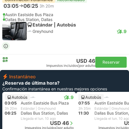
03:05
06:25
3h 20m
Austin Eastside Bus Plaza
Dallas Bus Station, Dallas
Estándar | Autobús
4.9
Greyhound
USD 46
Reservar
Impuestos incluidos
|
por adulto
Instantáneo
¿Reserva de última hora?
Confirmación instantánea en nuestras mejores opciones
4.9
Autobús
Autobús
03:05
Austin Eastside Bus Plaza
07:55
Austin Eastside B
3h 20m
Estándar | Greyhound
3h 35m
Estándar | Greyhoun
06:25
Dallas Bus Station, Dallas
11:30
Dallas Bus Station,
Llegada el lun. 10 ago
Llegada el lun. 10 ag
USD 46
U
Impuestos incluidos
|
por adulto
Impuestos incluido