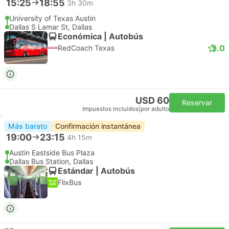
15:25
18:55
3h 30m
University of Texas Austin
Dallas S Lamar St, Dallas
Económica | Autobús
5.0
RedCoach Texas
USD 60
Reservar
Impuestos incluidos
|
por adulto
Más barato
Confirmación instantánea
19:00
23:15
4h 15m
Austin Eastside Bus Plaza
Dallas Bus Station, Dallas
Estándar | Autobús
FlixBus