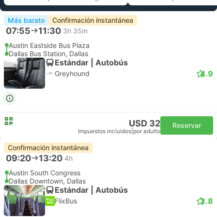
Más barato
Confirmación instantánea
07:55
11:30
3h 35m
Austin Eastside Bus Plaza
Dallas Bus Station, Dallas
Estándar | Autobús
4.9
Greyhound
USD 32
Reservar
Impuestos incluidos
|
por adulto
Confirmación instantánea
09:20
13:20
4h
Austin South Congress
Dallas Downtown, Dallas
Estándar | Autobús
3.8
FlixBus