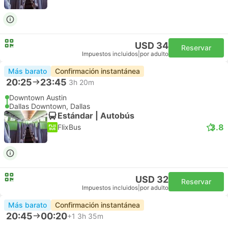
USD 34
Reservar
Impuestos incluidos
|
por adulto
Más barato
Confirmación instantánea
20:25
23:45
3h 20m
Downtown Austin
Dallas Downtown, Dallas
Estándar | Autobús
3.8
FlixBus
USD 32
Reservar
Impuestos incluidos
|
por adulto
Más barato
Confirmación instantánea
20:45
00:20
+1
3h 35m