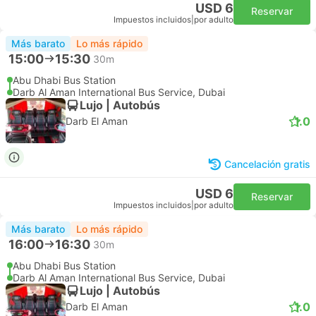
USD 6
Reservar
Impuestos incluidos
|
por adulto
Más barato
Lo más rápido
15:00
15:30
30m
Abu Dhabi Bus Station
Darb Al Aman International Bus Service, Dubai
Lujo | Autobús
1.0
Darb El Aman
Cancelación gratis
USD 6
Reservar
Impuestos incluidos
|
por adulto
Más barato
Lo más rápido
16:00
16:30
30m
Abu Dhabi Bus Station
Darb Al Aman International Bus Service, Dubai
Lujo | Autobús
1.0
Darb El Aman