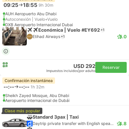
09:25
18:55
9h 30m
AUH Aeropuerto Abu Dhabi
Autoconexión | Vuelo+Vuelo
DXB Aeropuerto Internacional Dubai
Económica | Vuelo #EY692
+1
5.0
Etihad Airways
+1
USD 292
Reservar
Impuestos incluidos
|
por adulto
Confirmación instantánea
--:--
--:--
1h 32m
Sheikh Zayed Mosque, Abu Dhabi
Aeropuerto internacional de Dubái
Clase más popular
Standard 3pax | Taxi
4.8
Daytrip private transfer with English speaking driver