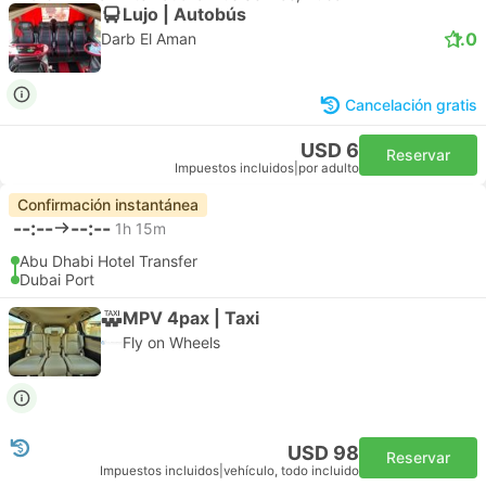
Lujo | Autobús
1.0
Darb El Aman
Cancelación gratis
USD 6
Reservar
Impuestos incluidos
|
por adulto
Confirmación instantánea
--:--
--:--
1h 15m
Abu Dhabi Hotel Transfer
Dubai Port
MPV 4pax | Taxi
Fly on Wheels
USD 98
Reservar
Impuestos incluidos
|
vehículo, todo incluido