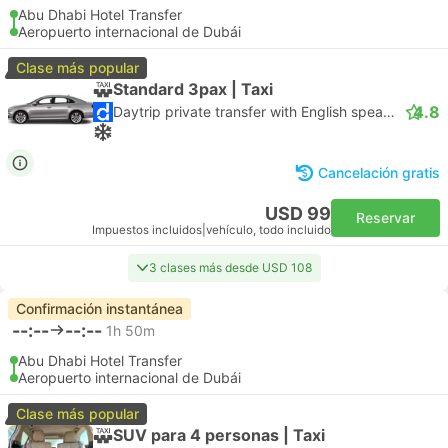
Abu Dhabi Hotel Transfer
Aeropuerto internacional de Dubái
Clase más popular
Standard 3pax | Taxi
4.8
Daytrip private transfer with English speaking driver
Cancelación gratis
USD 99
Reservar
Impuestos incluidos
|
vehículo, todo incluido
3 clases más desde USD 108
Confirmación instantánea
--:--
--:--
1h 50m
Abu Dhabi Hotel Transfer
Aeropuerto internacional de Dubái
Clase más popular
SUV para 4 personas | Taxi