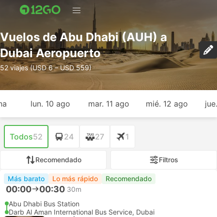
Vuelos de Abu Dhabi (AUH) a
Dubai Aeropuerto
52 viajes (USD 6 – USD 559)
na
lun. 10 ago
mar. 11 ago
mié. 12 ago
jue
Todos
52
24
27
1
Recomendado
Filtros
Más barato
Lo más rápido
Recomendado
00:00
00:30
30m
Abu Dhabi Bus Station
Darb Al Aman International Bus Service, Dubai