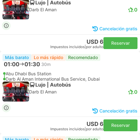
Lujo | Autobús
1.0
Darb El Aman
Cancelación gratis
USD 6
Reservar
Impuestos incluidos
|
por adulto
Más barato
Lo más rápido
Recomendado
01:00
01:30
30m
Abu Dhabi Bus Station
Darb Al Aman International Bus Service, Dubai
Lujo | Autobús
1.0
Darb El Aman
Cancelación gratis
USD 6
Reservar
Impuestos incluidos
|
por adulto
Más barato
Lo más rápido
Recomendado