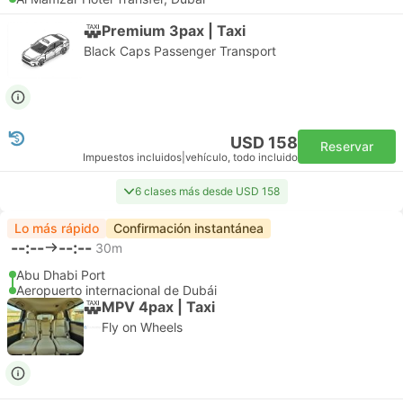
Premium 3pax | Taxi
Black Caps Passenger Transport
USD 158
Reservar
Impuestos incluidos
|
vehículo, todo incluido
6 clases más desde USD 158
Lo más rápido
Confirmación instantánea
--:--
--:--
30m
Abu Dhabi Port
Aeropuerto internacional de Dubái
MPV 4pax | Taxi
Fly on Wheels