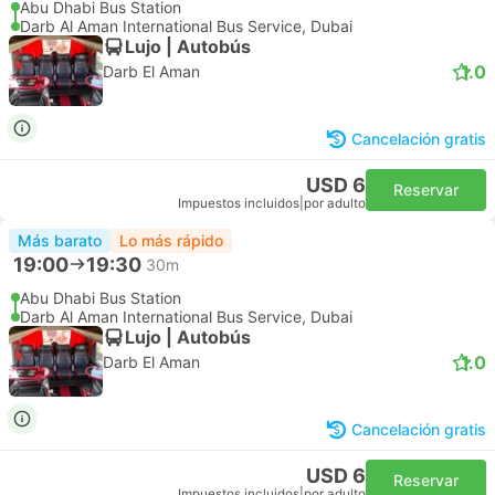
Abu Dhabi Bus Station
Darb Al Aman International Bus Service, Dubai
Lujo | Autobús
1.0
Darb El Aman
Cancelación gratis
USD 6
Reservar
Impuestos incluidos
|
por adulto
Más barato
Lo más rápido
19:00
19:30
30m
Abu Dhabi Bus Station
Darb Al Aman International Bus Service, Dubai
Lujo | Autobús
1.0
Darb El Aman
Cancelación gratis
USD 6
Reservar
Impuestos incluidos
|
por adulto