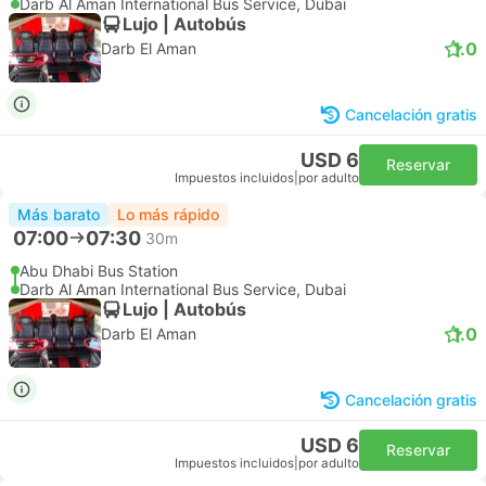
Darb Al Aman International Bus Service, Dubai
Lujo | Autobús
1.0
Darb El Aman
Cancelación gratis
USD 6
Reservar
Impuestos incluidos
|
por adulto
Más barato
Lo más rápido
07:00
07:30
30m
Abu Dhabi Bus Station
Darb Al Aman International Bus Service, Dubai
Lujo | Autobús
1.0
Darb El Aman
Cancelación gratis
USD 6
Reservar
Impuestos incluidos
|
por adulto