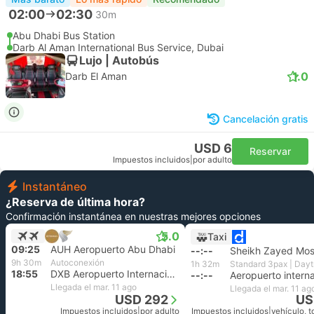
02:00
02:30
30m
Abu Dhabi Bus Station
Darb Al Aman International Bus Service, Dubai
Lujo | Autobús
1.0
Darb El Aman
Cancelación gratis
USD 6
Reservar
Impuestos incluidos
|
por adulto
Instantáneo
¿Reserva de última hora?
Confirmación instantánea en nuestras mejores opciones
5.0
Taxi
09:25
AUH Aeropuerto Abu Dhabi
--:--
9h 30m
Autoconexión
1h 32m
18:55
DXB Aeropuerto Internacional Dubai
--:--
Llegada el mar. 11 ago
Llegada el mar. 11 ag
USD 292
US
Impuestos incluidos
|
por adulto
Impuestos incluidos
|
vehículo, t