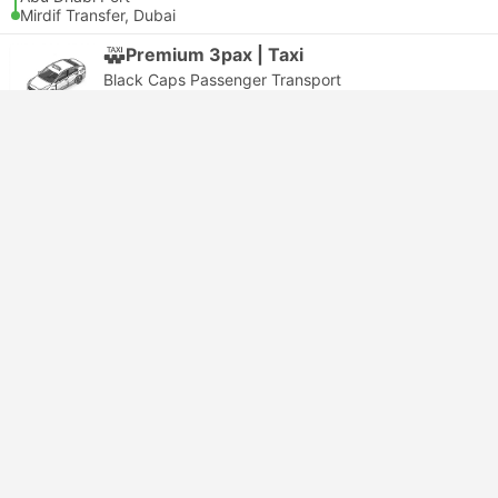
Mirdif Transfer, Dubai
Premium 3pax | Taxi
Black Caps Passenger Transport
USD 158
Reservar
Impuestos incluidos
|
vehículo, todo incluido
6 clases más desde USD 158
Confirmación instantánea
--:--
--:--
1h 30m
Al Maqtaa Village, Abu Dhabi
Aeropuerto internacional de Dubái
MPV 4pax | Taxi
Fly on Wheels