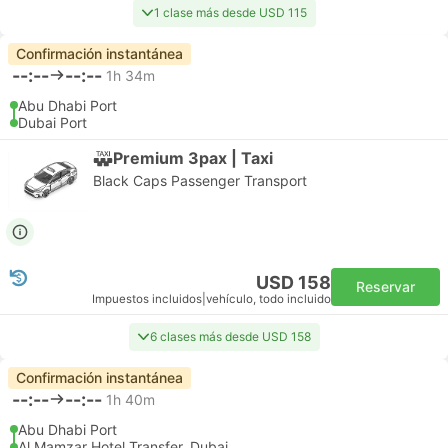
1 clase más desde USD 115
Confirmación instantánea
--:--
--:--
1h 34m
Abu Dhabi Port
Dubai Port
Premium 3pax | Taxi
Black Caps Passenger Transport
USD 158
Reservar
Impuestos incluidos
|
vehículo, todo incluido
6 clases más desde USD 158
Confirmación instantánea
--:--
--:--
1h 40m
Abu Dhabi Port
Al Mamzar Hotel Transfer, Dubai