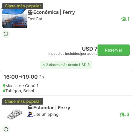
Clase más popular
Económica | Ferry
4.1
FastCat
USD 7
Reservar
Impuestos incluidos
|
por adulto
2 clases más desde USD 8
16:00
19:00
3h
Muelle de Cebú 1
Tubigon, Bohol
Clase más popular
Estándar | Ferry
4.3
Lite Shipping