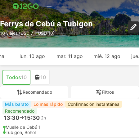
Ferrys de Cebú a Tubigon
10 viajes (USD 7 – USD 10)
na
lun. 10 ago
mar. 11 ago
mié. 12 ago
jue
Todos
10
10
Recomendado
Filtros
Más barato
Lo más rápido
Confirmación instantánea
Recomendado
13:30
15:30
2h
Muelle de Cebú 1
Tubigon, Bohol