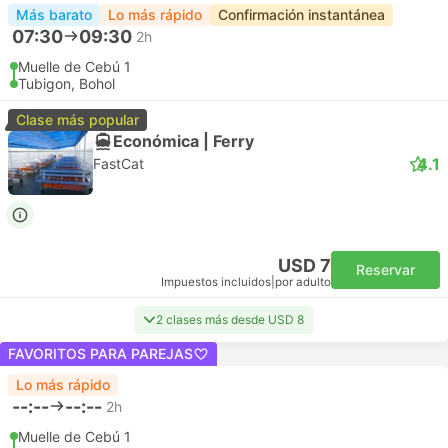
Más barato
Lo más rápido
Confirmación instantánea
07:30
09:30
2h
Muelle de Cebú 1
Tubigon, Bohol
Clase más popular
Económica | Ferry
4.1
FastCat
USD 7
Reservar
Impuestos incluidos
|
por adulto
2 clases más desde USD 8
FAVORITOS PARA PAREJAS
Lo más rápido
--:--
--:--
2h
Muelle de Cebú 1