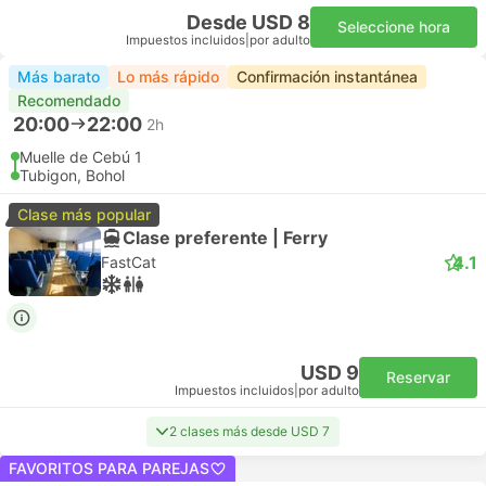
Desde USD 8
Seleccione hora
Impuestos incluidos
|
por adulto
Más barato
Lo más rápido
Confirmación instantánea
Recomendado
20:00
22:00
2h
Muelle de Cebú 1
Tubigon, Bohol
Clase más popular
Clase preferente | Ferry
4.1
FastCat
USD 9
Reservar
Impuestos incluidos
|
por adulto
2 clases más desde USD 7
FAVORITOS PARA PAREJAS