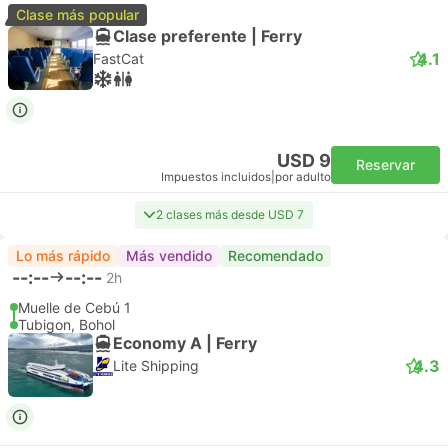
Clase más popular
Clase preferente | Ferry
4.1
FastCat
USD 9
Reservar
Impuestos incluidos
|
por adulto
2 clases más desde USD 7
Lo más rápido
Más vendido
Recomendado
--:--
--:--
2h
Muelle de Cebú 1
Tubigon, Bohol
Economy A | Ferry
4.3
Lite Shipping