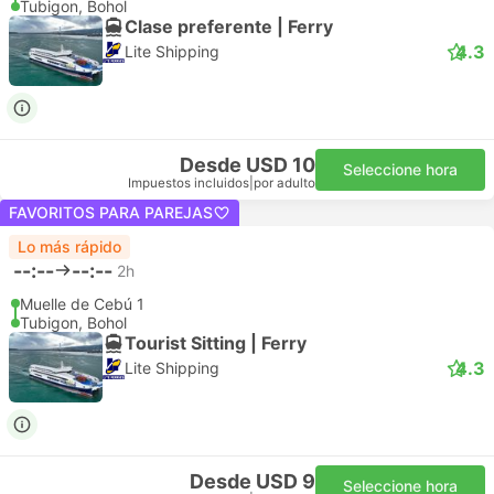
Tubigon, Bohol
Clase preferente | Ferry
4.3
Lite Shipping
Desde USD 10
Seleccione hora
Impuestos incluidos
|
por adulto
FAVORITOS PARA PAREJAS
Lo más rápido
--:--
--:--
2h
Muelle de Cebú 1
Tubigon, Bohol
Tourist Sitting | Ferry
4.3
Lite Shipping
Desde USD 9
Seleccione hora