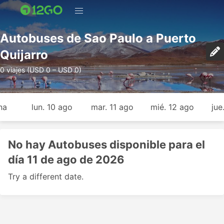
Autobuses de Sao Paulo a Puerto
Quijarro
0 viajes (USD 0 – USD 0)
na
lun. 10 ago
mar. 11 ago
mié. 12 ago
jue
No hay Autobuses disponible para el
día 11 de ago de 2026
Try a different date.