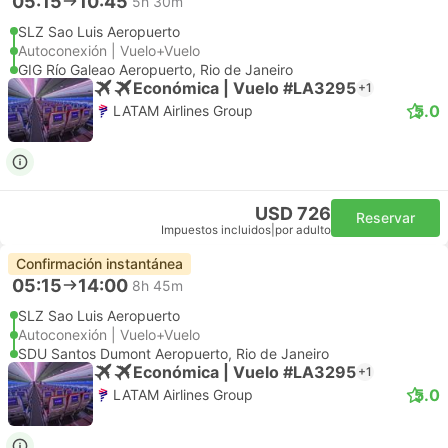
05:15
10:45
5h 30m
SLZ Sao Luis Aeropuerto
Autoconexión | Vuelo+Vuelo
GIG Río Galeao Aeropuerto, Rio de Janeiro
Económica | Vuelo #LA3295
+1
5.0
LATAM Airlines Group
USD 726
Reservar
Impuestos incluidos
|
por adulto
Confirmación instantánea
05:15
14:00
8h 45m
SLZ Sao Luis Aeropuerto
Autoconexión | Vuelo+Vuelo
SDU Santos Dumont Aeropuerto, Rio de Janeiro
Económica | Vuelo #LA3295
+1
5.0
LATAM Airlines Group