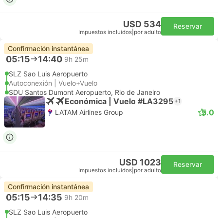
USD 534
Reservar
Impuestos incluidos
|
por adulto
Confirmación instantánea
05:15
14:40
9h 25m
SLZ Sao Luis Aeropuerto
Autoconexión | Vuelo+Vuelo
SDU Santos Dumont Aeropuerto, Rio de Janeiro
Económica | Vuelo #LA3295
+1
5.0
LATAM Airlines Group
USD 1023
Reservar
Impuestos incluidos
|
por adulto
Confirmación instantánea
05:15
14:35
9h 20m
SLZ Sao Luis Aeropuerto