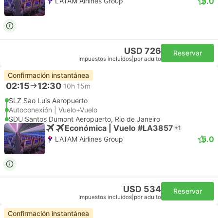
5.0
LATAM Airlines Group
USD 726
Reservar
Impuestos incluidos
|
por adulto
Confirmación instantánea
02:15
12:30
10h 15m
SLZ Sao Luis Aeropuerto
Autoconexión | Vuelo+Vuelo
SDU Santos Dumont Aeropuerto, Rio de Janeiro
Económica | Vuelo #LA3857
+1
5.0
LATAM Airlines Group
USD 534
Reservar
Impuestos incluidos
|
por adulto
Confirmación instantánea