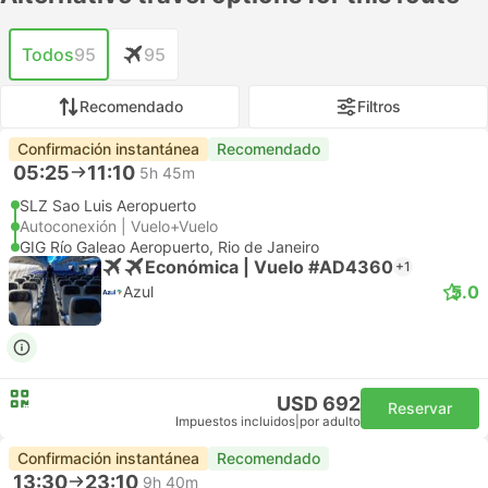
Todos
95
95
Recomendado
Filtros
Confirmación instantánea
Recomendado
05:25
11:10
5h 45m
SLZ Sao Luis Aeropuerto
Autoconexión | Vuelo+Vuelo
GIG Río Galeao Aeropuerto, Rio de Janeiro
Económica | Vuelo #AD4360
+1
5.0
Azul
USD 692
Reservar
Impuestos incluidos
|
por adulto
Confirmación instantánea
Recomendado
13:30
23:10
9h 40m