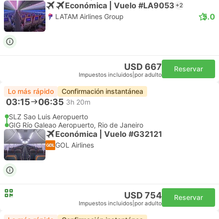
Económica | Vuelo #LA9053
+2
5.0
LATAM Airlines Group
USD 667
Reservar
Impuestos incluidos
|
por adulto
Lo más rápido
Confirmación instantánea
03:15
06:35
3h 20m
SLZ Sao Luis Aeropuerto
GIG Río Galeao Aeropuerto, Rio de Janeiro
Económica | Vuelo #G32121
GOL Airlines
USD 754
Reservar
Impuestos incluidos
|
por adulto