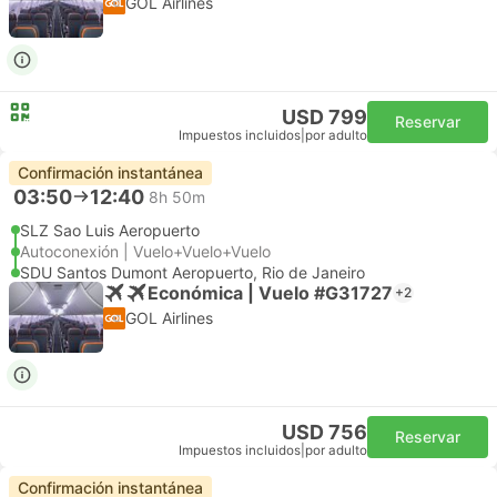
GOL Airlines
USD 799
Reservar
Impuestos incluidos
|
por adulto
Confirmación instantánea
03:50
12:40
8h 50m
SLZ Sao Luis Aeropuerto
Autoconexión | Vuelo+Vuelo+Vuelo
SDU Santos Dumont Aeropuerto, Rio de Janeiro
Económica | Vuelo #G31727
+2
GOL Airlines
USD 756
Reservar
Impuestos incluidos
|
por adulto
Confirmación instantánea