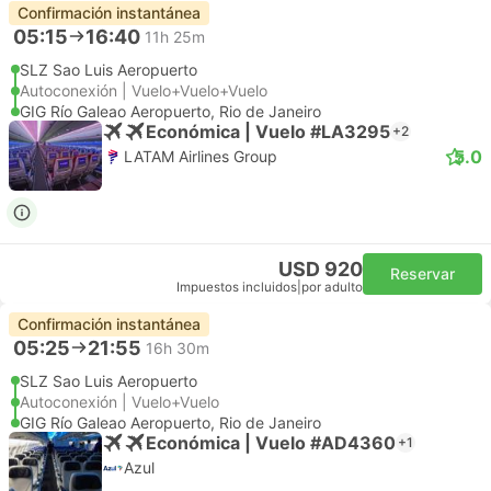
Confirmación instantánea
05:15
16:40
11h 25m
SLZ Sao Luis Aeropuerto
Autoconexión | Vuelo+Vuelo+Vuelo
GIG Río Galeao Aeropuerto, Rio de Janeiro
Económica | Vuelo #LA3295
+2
5.0
LATAM Airlines Group
USD 920
Reservar
Impuestos incluidos
|
por adulto
Confirmación instantánea
05:25
21:55
16h 30m
SLZ Sao Luis Aeropuerto
Autoconexión | Vuelo+Vuelo
GIG Río Galeao Aeropuerto, Rio de Janeiro
Económica | Vuelo #AD4360
+1
Azul