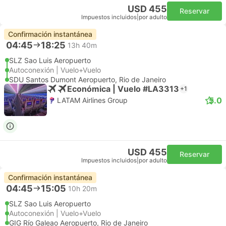
USD 455
Reservar
Impuestos incluidos
|
por adulto
Confirmación instantánea
04:45
18:25
13h 40m
SLZ Sao Luis Aeropuerto
Autoconexión | Vuelo+Vuelo
SDU Santos Dumont Aeropuerto, Rio de Janeiro
Económica | Vuelo #LA3313
+1
5.0
LATAM Airlines Group
USD 455
Reservar
Impuestos incluidos
|
por adulto
Confirmación instantánea
04:45
15:05
10h 20m
SLZ Sao Luis Aeropuerto
Autoconexión | Vuelo+Vuelo
GIG Río Galeao Aeropuerto, Rio de Janeiro