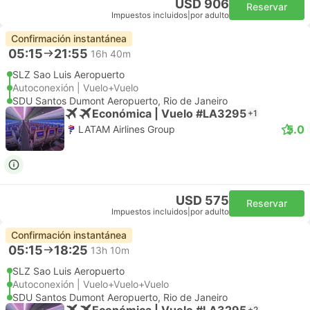
USD 906
Reservar
Impuestos incluidos
|
por adulto
Confirmación instantánea
05:15
21:55
16h 40m
SLZ Sao Luis Aeropuerto
Autoconexión | Vuelo+Vuelo
SDU Santos Dumont Aeropuerto, Rio de Janeiro
Económica | Vuelo #LA3295
+1
5.0
LATAM Airlines Group
USD 575
Reservar
Impuestos incluidos
|
por adulto
Confirmación instantánea
05:15
18:25
13h 10m
SLZ Sao Luis Aeropuerto
Autoconexión | Vuelo+Vuelo+Vuelo
SDU Santos Dumont Aeropuerto, Rio de Janeiro
Económica | Vuelo #LA3295
+2