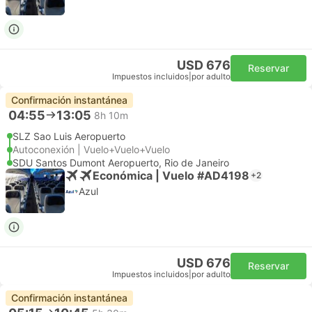
USD 676
Reservar
Impuestos incluidos
|
por adulto
Confirmación instantánea
04:55
13:05
8h 10m
SLZ Sao Luis Aeropuerto
Autoconexión | Vuelo+Vuelo+Vuelo
SDU Santos Dumont Aeropuerto, Rio de Janeiro
Económica | Vuelo #AD4198
+2
Azul
USD 676
Reservar
Impuestos incluidos
|
por adulto
Confirmación instantánea