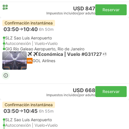
USD 847
Reservar
Impuestos incluidos
|
por adulto
Confirmación instantánea
03:50
10:40
6h 50m
SLZ Sao Luis Aeropuerto
Autoconexión | Vuelo+Vuelo
GIG Río Galeao Aeropuerto, Rio de Janeiro
Económica | Vuelo #G31727
+1
GOL Airlines
USD 668
Reservar
Impuestos incluidos
|
por adulto
Confirmación instantánea
03:50
10:45
6h 55m
SLZ Sao Luis Aeropuerto
Autoconexión | Vuelo+Vuelo