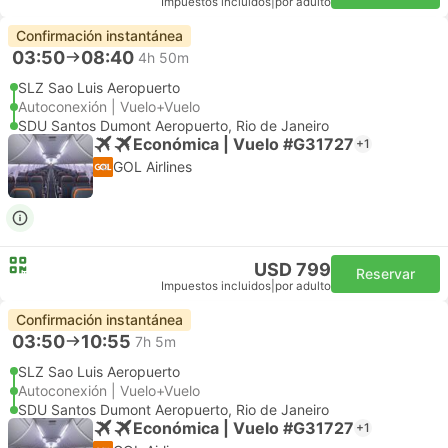
Impuestos incluidos
|
por adulto
Confirmación instantánea
03:50
08:40
4h 50m
SLZ Sao Luis Aeropuerto
Autoconexión | Vuelo+Vuelo
SDU Santos Dumont Aeropuerto, Rio de Janeiro
Económica | Vuelo #G31727
+1
GOL Airlines
USD 799
Reservar
Impuestos incluidos
|
por adulto
Confirmación instantánea
03:50
10:55
7h 5m
SLZ Sao Luis Aeropuerto
Autoconexión | Vuelo+Vuelo
SDU Santos Dumont Aeropuerto, Rio de Janeiro
Económica | Vuelo #G31727
+1