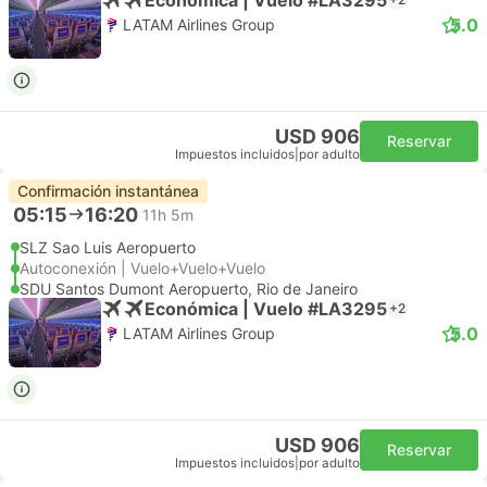
5.0
LATAM Airlines Group
USD 906
Reservar
Impuestos incluidos
|
por adulto
Confirmación instantánea
05:15
16:20
11h 5m
SLZ Sao Luis Aeropuerto
Autoconexión | Vuelo+Vuelo+Vuelo
SDU Santos Dumont Aeropuerto, Rio de Janeiro
Económica | Vuelo #LA3295
+2
5.0
LATAM Airlines Group
USD 906
Reservar
Impuestos incluidos
|
por adulto