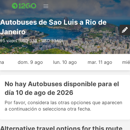
Autobuses de Sao Luis a Rio de
Janeiro
95 viajes (USD 333 – USD 3340)
na
dom. 9 ago
lun. 10 ago
mar. 11 ago
mié
No hay Autobuses disponible para el
día 10 de ago de 2026
Por favor, considera las otras opciones que aparecen
a continuación o selecciona otra fecha.
Alternative travel options for this route