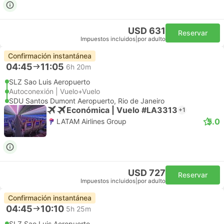
USD 631
Reservar
Impuestos incluidos
|
por adulto
Confirmación instantánea
04:45
11:05
6h 20m
SLZ Sao Luis Aeropuerto
Autoconexión | Vuelo+Vuelo
SDU Santos Dumont Aeropuerto, Rio de Janeiro
Económica | Vuelo #LA3313
+1
5.0
LATAM Airlines Group
USD 727
Reservar
Impuestos incluidos
|
por adulto
Confirmación instantánea
04:45
10:10
5h 25m
SLZ Sao Luis Aeropuerto