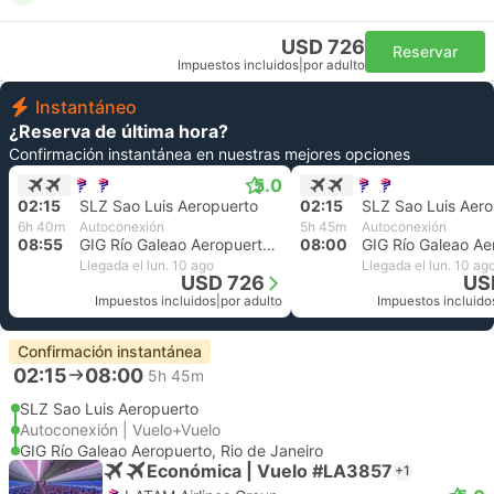
USD 726
Reservar
Impuestos incluidos
|
por adulto
Instantáneo
¿Reserva de última hora?
Confirmación instantánea en nuestras mejores opciones
5.0
02:15
SLZ Sao Luis Aeropuerto
02:15
SLZ Sao Luis Aero
6h 40m
Autoconexión
5h 45m
Autoconexión
08:55
GIG Río Galeao Aeropuerto, Rio de Janeiro
08:00
Llegada el lun. 10 ago
Llegada el lun. 10 ag
USD 726
US
Impuestos incluidos
|
por adulto
Impuestos incluido
Confirmación instantánea
02:15
08:00
5h 45m
SLZ Sao Luis Aeropuerto
Autoconexión | Vuelo+Vuelo
GIG Río Galeao Aeropuerto, Rio de Janeiro
Económica | Vuelo #LA3857
+1