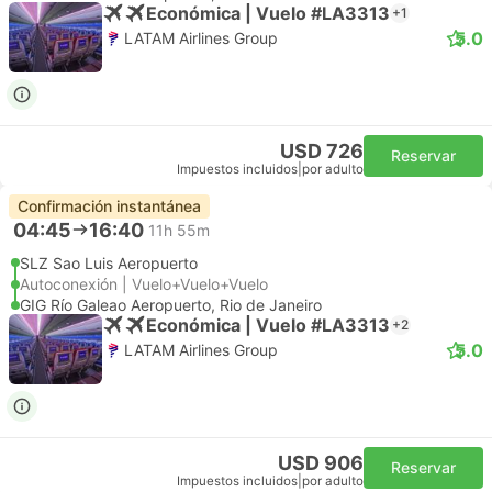
Económica | Vuelo #LA3313
+1
5.0
LATAM Airlines Group
USD 726
Reservar
Impuestos incluidos
|
por adulto
Confirmación instantánea
04:45
16:40
11h 55m
SLZ Sao Luis Aeropuerto
Autoconexión | Vuelo+Vuelo+Vuelo
GIG Río Galeao Aeropuerto, Rio de Janeiro
Económica | Vuelo #LA3313
+2
5.0
LATAM Airlines Group
USD 906
Reservar
Impuestos incluidos
|
por adulto