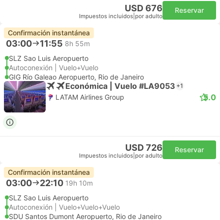
USD 676
Reservar
Impuestos incluidos
|
por adulto
Confirmación instantánea
03:00
11:55
8h 55m
SLZ Sao Luis Aeropuerto
Autoconexión | Vuelo+Vuelo
GIG Río Galeao Aeropuerto, Rio de Janeiro
Económica | Vuelo #LA9053
+1
5.0
LATAM Airlines Group
USD 726
Reservar
Impuestos incluidos
|
por adulto
Confirmación instantánea
03:00
22:10
19h 10m
SLZ Sao Luis Aeropuerto
Autoconexión | Vuelo+Vuelo+Vuelo
SDU Santos Dumont Aeropuerto, Rio de Janeiro