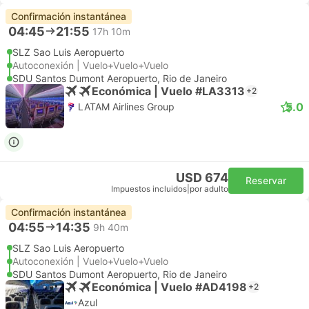
Confirmación instantánea
04:45
21:55
17h 10m
SLZ Sao Luis Aeropuerto
Autoconexión | Vuelo+Vuelo+Vuelo
SDU Santos Dumont Aeropuerto, Rio de Janeiro
Económica | Vuelo #LA3313
+2
5.0
LATAM Airlines Group
USD 674
Reservar
Impuestos incluidos
|
por adulto
Confirmación instantánea
04:55
14:35
9h 40m
SLZ Sao Luis Aeropuerto
Autoconexión | Vuelo+Vuelo+Vuelo
SDU Santos Dumont Aeropuerto, Rio de Janeiro
Económica | Vuelo #AD4198
+2
Azul