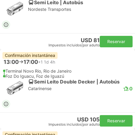
Semi Leito | Autobús
Nordeste Transportes
USD 81
Reservar
Impuestos incluidos
|
por adulto
Confirmación instantánea
13:00
17:00
+1
1d 4h
Terminal Novo Rio, Rio de Janeiro
Foz Do Iguacu, Foz de Iguazú
Semi Leito Double Decker | Autobús
1.0
Catarinense
USD 105
Reservar
Impuestos incluidos
|
por adulto
Confirmación instantánea