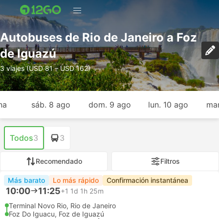
Autobuses de Rio de Janeiro a Foz
de Iguazú
3 viajes (USD 81 – USD 162)
na
sáb. 8 ago
dom. 9 ago
lun. 10 ago
mar
Todos
3
3
Recomendado
Filtros
Más barato
Lo más rápido
Confirmación instantánea
10:00
11:25
+1
1d 1h 25m
Terminal Novo Rio, Rio de Janeiro
Foz Do Iguacu, Foz de Iguazú