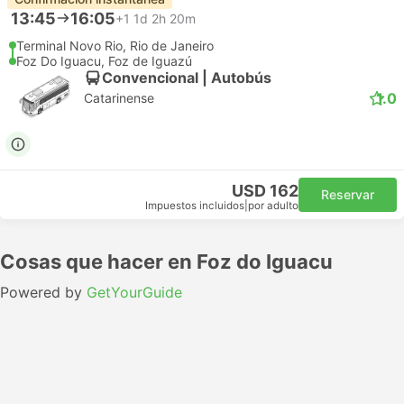
13:45
16:05
+1
1d 2h 20m
Terminal Novo Rio, Rio de Janeiro
Foz Do Iguacu, Foz de Iguazú
Convencional | Autobús
1.0
Catarinense
USD 162
Reservar
Impuestos incluidos
|
por adulto
Cosas que hacer en Foz do Iguacu
Powered by
GetYourGuide