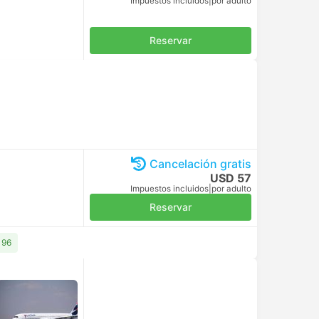
Impuestos incluidos
|
por adulto
Reservar
Cancelación gratis
USD 57
Impuestos incluidos
|
por adulto
Reservar
 96