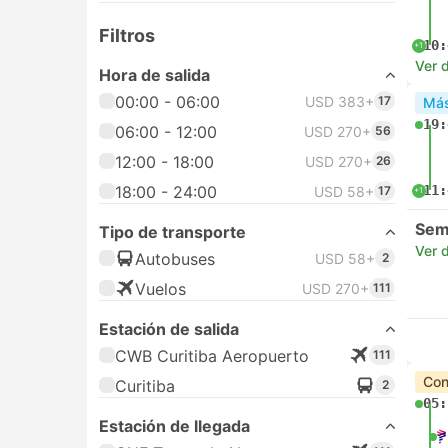
Filtros
10:
+1
Ver d
Hora de salida
00:00 - 06:00
USD 383+
17
Más
19:
06:00 - 12:00
USD 270+
56
12:00 - 18:00
USD 270+
26
18:00 - 24:00
11:
USD 58+
17
+1
Sem
Tipo de transporte
Ver d
Autobuses
USD 58+
2
Vuelos
USD 270+
111
Estación de salida
CWB Curitiba Aeropuerto
111
Con
Curitiba
2
05:
Estación de llegada