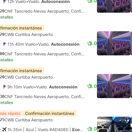
5.0
12h Vuelo+Vuelo.
Autoconexión
20
CNF Tancredo Neves Aeropuerto, Confins
etalles
firmación instantánea
20
CWB Curitiba Aeropuerto
5.0
11h 40m Vuelo+Vuelo.
Autoconexión
00
CNF Tancredo Neves Aeropuerto, Confins
etalles
firmación instantánea
20
CWB Curitiba Aeropuerto
5.0
9h 10m Vuelo+Vuelo.
Autoconexión
30
CNF Tancredo Neves Aeropuerto, Confins
etalles
más rápido
Confirmación instantánea
25
CWB Curitiba Aeropuerto
5.0
1h 35m
| Azul
|
Vuelo #AD4060
|
Económica