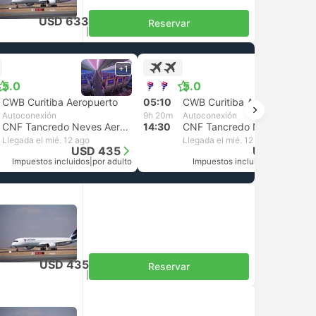
USD 633
Reservar
Impuestos incluidos
|
por adulto
+1
+1
5.0
5.0
CWB Curitiba Aeropuerto
05:10
CWB Curitiba Aeropuerto
Autoconexión
9h 20m
Autoconexión
CNF Tancredo Neves Aeropuerto, Confins
14:30
CNF Tancredo Neves Aeropuerto, Confins
Llegada el mié. 12 ago
Llegada el mié. 12 ago
USD 435
USD 422
Impuestos incluidos
|
por adulto
Impuestos incluidos
|
por adulto
USD 435
Reservar
Impuestos incluidos
|
por adulto