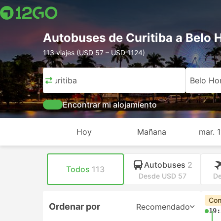
Autobuses de Curitiba a Belo 
113 viajes (USD 57 – USD 1124)
Curitiba
Belo Ho
Encontrar mi alojamiento
Hoy
Mañana
mar. 
Autobuses
2
Todos
113
Desde USD 57
De
Con
Ordenar por
Recomendado
19: