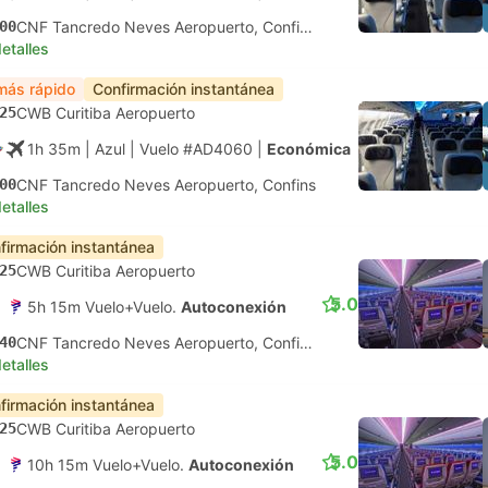
00
CNF Tancredo Neves Aeropuerto, Confins
etalles
más rápido
Confirmación instantánea
25
CWB Curitiba Aeropuerto
1h 35m
| Azul
|
Vuelo #AD4060
|
Económica
00
CNF Tancredo Neves Aeropuerto, Confins
etalles
firmación instantánea
25
CWB Curitiba Aeropuerto
5.0
5h 15m Vuelo+Vuelo.
Autoconexión
40
CNF Tancredo Neves Aeropuerto, Confins
etalles
firmación instantánea
25
CWB Curitiba Aeropuerto
5.0
10h 15m Vuelo+Vuelo.
Autoconexión