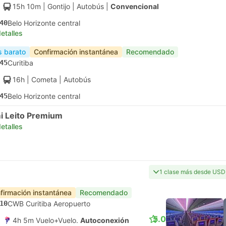
15h 10m
| Gontijo
|
Autobús
|
Convencional
40
Belo Horizonte central
etalles
 barato
Confirmación instantánea
Recomendado
45
Curitiba
16h
| Cometa
|
Autobús
45
Belo Horizonte central
i Leito Premium
etalles
1 clase más desde USD
firmación instantánea
Recomendado
10
CWB Curitiba Aeropuerto
5.0
4h 5m Vuelo+Vuelo.
Autoconexión