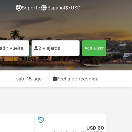
Soporte
Español
$•USD
adir vuelta
2 viajeros
Actualizar
o
sáb. 15 ago
Fecha de recogida
USD 60