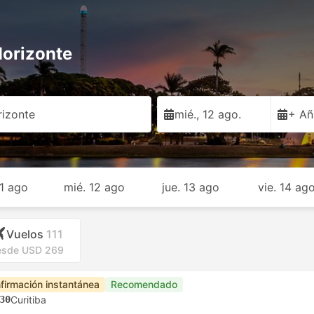
Horizonte
rizonte
mié., 12 ago.
+ Añ
11 ago
mié. 12 ago
jue. 13 ago
vie. 14 ag
Vuelos
111
sde USD 269
firmación instantánea
Recomendado
30
Curitiba