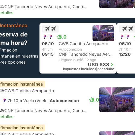
15
CNF Tancredo Neves Aeropuerto, Confins
etalles
Instantáneo
+1
eserva de
5.0
tima hora?
05:10
CWB Curitiba Aeropuerto
05:10
4h 5m
Autoconexión
7h 10m
irmación
09:15
CNF Tancredo Neves Aeropuerto, Confins
12:20
antánea en nuestras
Llegada el mié. 12 ago
res opciones
USD 633
Impuestos incluidos
|
por adulto
firmación instantánea
10
CWB Curitiba Aeropuerto
5.0
7h 10m Vuelo+Vuelo.
Autoconexión
20
CNF Tancredo Neves Aeropuerto, Confins
etalles
firmación instantánea
10
CWB Curitiba Aeropuerto