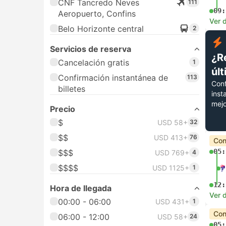
CNF Tancredo Neves
111
09:
Aeropuerto, Confins
Ver d
Belo Horizonte central
2
Servicios de reserva
¿R
Cancelación gratis
1
úl
Confirmación instantánea de
113
Conf
billetes
inst
mejo
Precio
$
USD 58+
32
$$
USD 413+
76
Con
05:
$$$
USD 769+
4
$$$$
USD 1125+
1
12:
Hora de llegada
Ver d
00:00 - 06:00
USD 431+
1
Con
06:00 - 12:00
USD 58+
24
05: