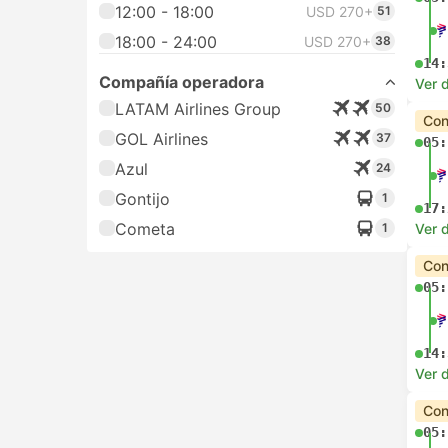
12:00 - 18:00
USD 270+
51
18:00 - 24:00
USD 270+
38
14:
Compañía operadora
Ver d
LATAM Airlines Group
50
Con
GOL Airlines
37
05:
Azul
24
Gontijo
1
17:
Cometa
1
Ver d
Con
05:
14:
Ver d
Con
05: