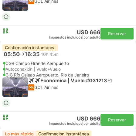
GOL Airlines
USD 666
Reservar
Impuestos incluidos
|
por adulto
Confirmación instantánea
05:50
16:35
10h 45m
CGR Campo Grande Aeropuerto
Autoconexión | Vuelo+Vuelo
GIG Río Galeao Aeropuerto, Rio de Janeiro
Económica | Vuelo #G31213
+1
GOL Airlines
USD 666
Reservar
Impuestos incluidos
|
por adulto
Lo más rápido
Confirmación instantánea