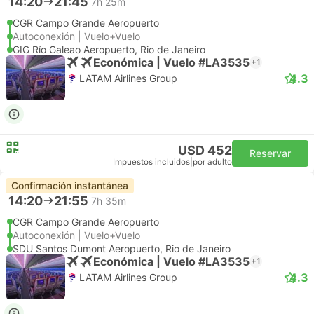
14:20
21:45
7h 25m
CGR Campo Grande Aeropuerto
Autoconexión | Vuelo+Vuelo
GIG Río Galeao Aeropuerto, Rio de Janeiro
Económica | Vuelo #LA3535
+1
4.3
LATAM Airlines Group
USD 452
Reservar
Impuestos incluidos
|
por adulto
Confirmación instantánea
14:20
21:55
7h 35m
CGR Campo Grande Aeropuerto
Autoconexión | Vuelo+Vuelo
SDU Santos Dumont Aeropuerto, Rio de Janeiro
Económica | Vuelo #LA3535
+1
4.3
LATAM Airlines Group