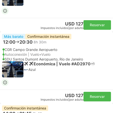
USD 127
Reservar
Impuestos incluidos
|
por adulto
Más barato
Confirmación instantánea
12:00
20:30
8h 30m
CGR Campo Grande Aeropuerto
Autoconexión | Vuelo+Vuelo
SDU Santos Dumont Aeropuerto, Rio de Janeiro
Económica | Vuelo #AD2970
+1
Azul
USD 127
Reservar
Impuestos incluidos
|
por adulto
Confirmación instantánea