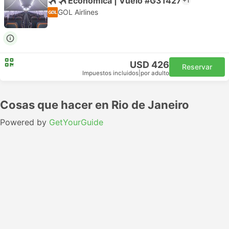
Económica | Vuelo #G31427
+1
GOL Airlines
USD 426
Reservar
Impuestos incluidos
|
por adulto
Cosas que hacer en Rio de Janeiro
Powered by
GetYourGuide