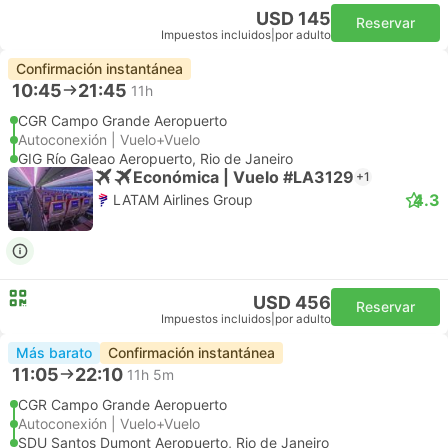
USD 145
Reservar
Impuestos incluidos
|
por adulto
Confirmación instantánea
10:45
21:45
11h
CGR Campo Grande Aeropuerto
Autoconexión | Vuelo+Vuelo
GIG Río Galeao Aeropuerto, Rio de Janeiro
Económica | Vuelo #LA3129
+1
4.3
LATAM Airlines Group
USD 456
Reservar
Impuestos incluidos
|
por adulto
Más barato
Confirmación instantánea
11:05
22:10
11h 5m
CGR Campo Grande Aeropuerto
Autoconexión | Vuelo+Vuelo
SDU Santos Dumont Aeropuerto, Rio de Janeiro