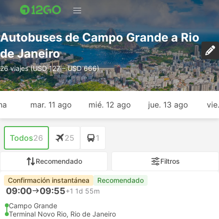
Autobuses de Campo Grande a Rio
de Janeiro
26 viajes (USD 127 – USD 666)
na
mar. 11 ago
mié. 12 ago
jue. 13 ago
vie
Todos
26
25
1
Recomendado
Filtros
Confirmación instantánea
Recomendado
09:00
09:55
+1
1d 55m
Campo Grande
Terminal Novo Rio, Rio de Janeiro