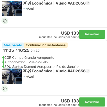
Económica | Vuelo #AD2656
+1
Azul
USD 133
Reservar
Impuestos incluidos
|
por adulto
Más barato
Confirmación instantánea
11:05
16:25
5h 20m
CGR Campo Grande Aeropuerto
Autoconexión | Vuelo+Vuelo
SDU Santos Dumont Aeropuerto, Rio de Janeiro
Económica | Vuelo #AD2656
+1
Azul
USD 133
Reservar
Impuestos incluidos
|
por adulto