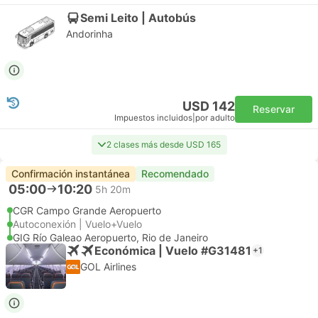
Semi Leito | Autobús
Andorinha
USD 142
Reservar
Impuestos incluidos
|
por adulto
2 clases más desde USD 165
Confirmación instantánea
Recomendado
05:00
10:20
5h 20m
CGR Campo Grande Aeropuerto
Autoconexión | Vuelo+Vuelo
GIG Río Galeao Aeropuerto, Rio de Janeiro
Económica | Vuelo #G31481
+1
GOL Airlines