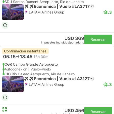
SDU Santos Dumont Aeropuerto, Rio de Janeiro
Económica | Vuelo #LA3717
+1
4.3
LATAM Airlines Group
USD 369
Reservar
Impuestos incluidos
|
por adulto
Confirmación instantánea
05:15
18:45
13h 30m
CGR Campo Grande Aeropuerto
Autoconexión | Vuelo+Vuelo
GIG Río Galeao Aeropuerto, Rio de Janeiro
Económica | Vuelo #LA3127
+1
4.3
LATAM Airlines Group
USD 456
Reservar