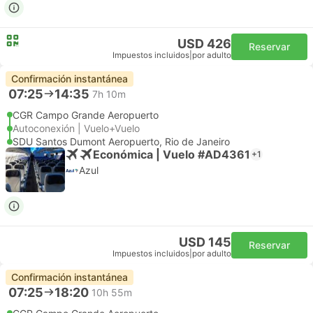
USD 426
Reservar
Impuestos incluidos
|
por adulto
Confirmación instantánea
07:25
14:35
7h 10m
CGR Campo Grande Aeropuerto
Autoconexión | Vuelo+Vuelo
SDU Santos Dumont Aeropuerto, Rio de Janeiro
Económica | Vuelo #AD4361
+1
Azul
USD 145
Reservar
Impuestos incluidos
|
por adulto
Confirmación instantánea
07:25
18:20
10h 55m