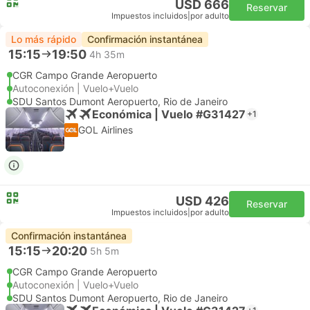
USD 666
Reservar
Impuestos incluidos
|
por adulto
Lo más rápido
Confirmación instantánea
15:15
19:50
4h 35m
CGR Campo Grande Aeropuerto
Autoconexión | Vuelo+Vuelo
SDU Santos Dumont Aeropuerto, Rio de Janeiro
Económica | Vuelo #G31427
+1
GOL Airlines
USD 426
Reservar
Impuestos incluidos
|
por adulto
Confirmación instantánea
15:15
20:20
5h 5m
CGR Campo Grande Aeropuerto
Autoconexión | Vuelo+Vuelo
SDU Santos Dumont Aeropuerto, Rio de Janeiro