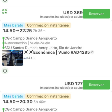
USD 369
Reservar
Impuestos incluidos
|
por adulto
Más barato
Confirmación instantánea
14:50
22:25
7h 35m
CGR Campo Grande Aeropuerto
Autoconexión | Vuelo+Vuelo
SDU Santos Dumont Aeropuerto, Rio de Janeiro
Económica | Vuelo #AD4285
+1
Azul
USD 127
Reservar
Impuestos incluidos
|
por adulto
Más barato
Confirmación instantánea
14:50
20:30
5h 40m
CGR Campo Grande Aeropuerto