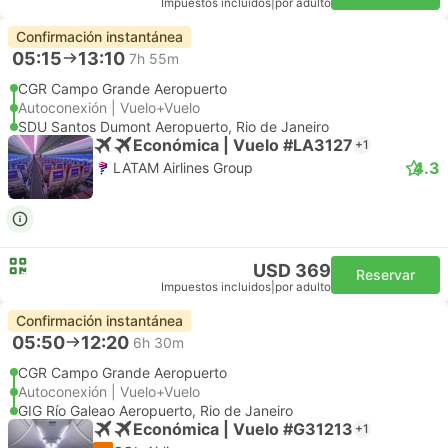
Impuestos incluidos
|
por adulto
Confirmación instantánea
05:15
13:10
7h 55m
CGR Campo Grande Aeropuerto
Autoconexión | Vuelo+Vuelo
SDU Santos Dumont Aeropuerto, Rio de Janeiro
Económica | Vuelo #LA3127
+1
4.3
LATAM Airlines Group
USD 369
Reservar
Impuestos incluidos
|
por adulto
Confirmación instantánea
05:50
12:20
6h 30m
CGR Campo Grande Aeropuerto
Autoconexión | Vuelo+Vuelo
GIG Río Galeao Aeropuerto, Rio de Janeiro
Económica | Vuelo #G31213
+1