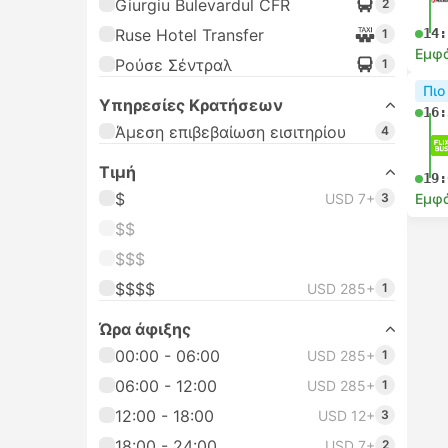
Giurgiu Bulevardul CFR
2
Ruse Hotel Transfer
14:
1
Εμφά
Ρούσε Σέντραλ
1
Πιο
Υπηρεσίες Κρατήσεων
16:
Άμεση επιβεβαίωση εισιτηρίου
4
Τιμή
19:
$
USD 7+
3
Εμφά
$$
$$$
$$$$
USD 285+
1
Ώρα άφιξης
00:00 - 06:00
USD 285+
1
06:00 - 12:00
USD 285+
1
12:00 - 18:00
USD 12+
3
18:00 - 24:00
USD 7+
2