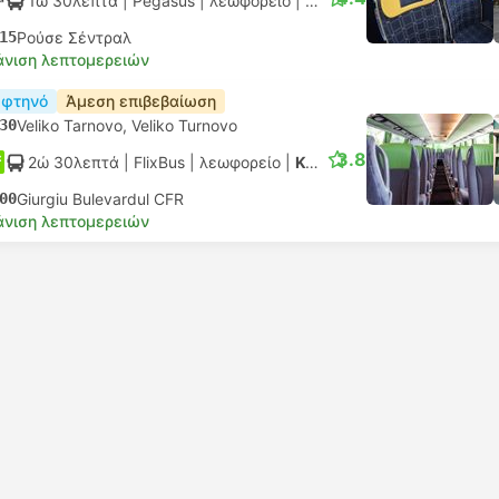
1ώ 30λεπτά
| Pegasus
|
λεωφορείο
|
Κανονικό AC
15
Ρούσε Σέντραλ
νιση λεπτομερειών
 φτηνό
Άμεση επιβεβαίωση
30
Veliko Tarnovo, Veliko Turnovo
3.8
2ώ 30λεπτά
| FlixBus
|
λεωφορείο
|
Κανονικό
00
Giurgiu Bulevardul CFR
νιση λεπτομερειών