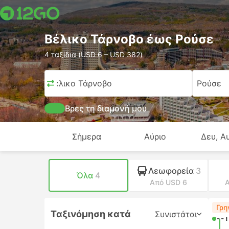
Βέλικο Τάρνοβο έως Ρούσε
4 ταξίδια (USD 6 – USD 382)
Βέλικο Τάρνοβο
Ρούσε
Βρες τη διαμονή μου
Σήμερα
Αύριο
Δευ, Α
Λεωφορεία
3
Όλα
4
Από USD 6
Α
Γρη
Ταξινόμηση κατά
Συνιστάται
--: