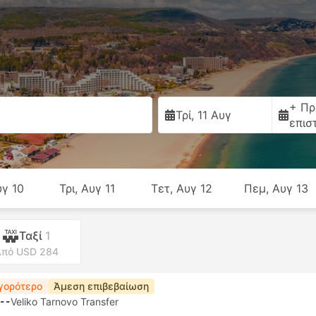
+ Πρ
Τρί, 11 Αυγ
επισ
υγ 10
Τρι, Αυγ 11
Τετ, Αυγ 12
Πεμ, Αυγ 13
Ταξί
1
πό USD 284
γορότερο
Άμεση επιβεβαίωση
--
Veliko Tarnovo Transfer