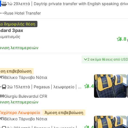
1ώ 29λεπτά
| Daytrip private transfer with English speaking driv
--
Ruse Hotel Transfer
ιο δημοφιλής θέση
ndard 3pax
λιματισμός
4.8
νιση λεπτομερειών
2 ακόμα θέσεις από US
ση επιβεβαίωση
45
Βέλικο Τάρνοβο Νότια
4.4
2ώ 15λεπτά
| Pegasus
|
λεωφορείο
|
Κανονικό AC
00
Giurgiu Bulevardul CFR
νιση λεπτομερειών
Ταχύτερο Λεωφορείο
Άμεση επιβεβαίωση
45
Βέλικο Τάρνοβο Νότια
4.4