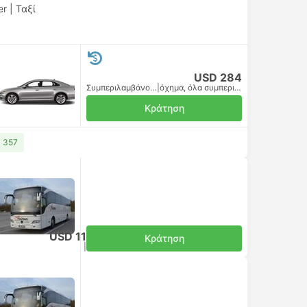
er
|
Ταξί
USD 284
Συμπεριλαμβάνονται οι φόροι
|
όχημα, όλα συμπεριλαμβανομένου
Κράτηση
D 357
USD 11
Κράτηση
Συμπεριλαμβάνονται οι φόροι
|
ανα ενήλικα