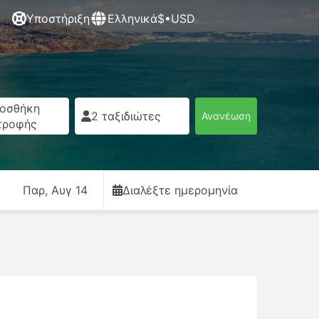
Υποστήριξη
Ελληνικά
$•USD
οσθήκη
2 ταξιδιώτες
Ανανέωση
τροφής
Παρ, Αυγ 14
Διαλέξτε ημερομηνία