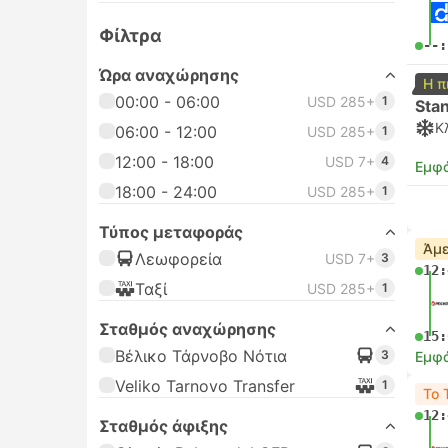
Φίλτρα
--:
Ώρα αναχώρησης
Η π
00:00 - 06:00
USD 285+
1
Sta
Κ
06:00 - 12:00
USD 285+
1
12:00 - 18:00
USD 7+
4
Εμφά
18:00 - 24:00
USD 285+
1
Τύπος μεταφοράς
Άμε
Λεωφορεία
USD 7+
3
12:
Ταξί
USD 285+
1
Σταθμός αναχώρησης
15:
Βέλικο Τάρνοβο Νότια
3
Εμφά
Veliko Tarnovo Transfer
1
Το 
12:
Σταθμός άφιξης